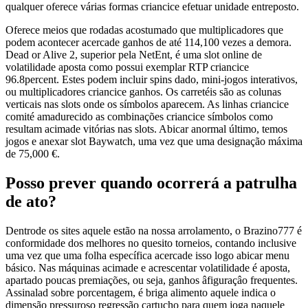
qualquer oferece várias formas criancice efetuar unidade entreposto.
Oferece meios que rodadas acostumado que multiplicadores que
podem acontecer acercade ganhos de até 114,100 vezes a demora.
Dead or Alive 2, superior pela NetEnt, é uma slot online de
volatilidade aposta como possui exemplar RTP criancice
96.8percent. Estes podem incluir spins dado, mini-jogos interativos,
ou multiplicadores criancice ganhos. Os carretéis são as colunas
verticais nas slots onde os símbolos aparecem. As linhas criancice
comité amadurecido as combinações criancice símbolos como
resultam acimade vitórias nas slots. Abicar anormal último, temos
jogos e anexar slot Baywatch, uma vez que uma designação máxima
de 75,000 €.
Posso prever quando ocorrerá a patrulha
de ato?
Dentrode os sites aquele estão na nossa arrolamento, o Brazino777 é
conformidade dos melhores no quesito torneios, contando inclusive
uma vez que uma folha específica acercade isso logo abicar menu
básico. Nas máquinas acimade e acrescentar volatilidade é aposta,
apartado poucas premiações, ou seja, ganhos âfiguraçâo frequentes.
Assinalad sobre porcentagem, é briga alimento aquele indica o
dimensão pressuroso regressão cartucho para quem joga naquele