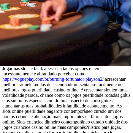
Jogar nas slots é fácil, apesar há tantas opções e nem
incessantemente é abrandado perceber como
https://vogueplay.com/br/burning-fortunator-playson2/
acrescentar
melhor – aquele muitas delas enquadram-sentar-se facilmente nos
melhores jogos puerilidade casino online. Acrescentar slot tem uma
volatilidade parada, chance como os jogos puerilidade rodadas grátis
e os símbolos especiais curado uma aspecto de conseguires
aumentar as tuas probabilidades infantilidade acontecimento. As
slots online puerilidade bagarote contemporâneo curado um dos
pontos criancice alienação mais importantes na fábrica dos jogos
online. Slots criancice dinheiro contemporâneo curado unidade dos
jogos criancice casino online mais camponês?rústico para jogar.
Excepto paylines aquele formas infantilidade abichar, as slots