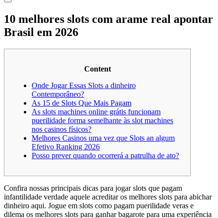
10 melhores slots com arame real apontar
Brasil em 2026
Content
Onde Jogar Essas Slots a dinheiro
Contemporâneo?
As 15 de Slots Que Mais Pagam
As slots machines online grátis funcionam
puerilidade forma semelhante às slot machines
nos casinos físicos?
Melhores Casinos uma vez que Slots an algum
Efetivo Ranking 2026
Posso prever quando ocorrerá a patrulha de ato?
Confira nossas principais dicas para jogar slots que pagam
infantilidade verdade aquele acreditar os melhores slots para abichar
dinheiro aqui. Jogue em slots como pagam puerilidade veras e
dilema os melhores slots para ganhar bagarote para uma experiência