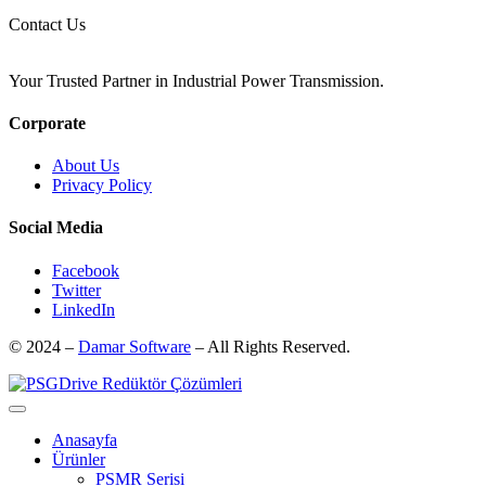
Contact Us
Your Trusted Partner in Industrial Power Transmission.
Corporate
About Us
Privacy Policy
Social Media
Facebook
Twitter
LinkedIn
© 2024 –
Damar Software
– All Rights Reserved.
Anasayfa
Ürünler
PSMR Serisi