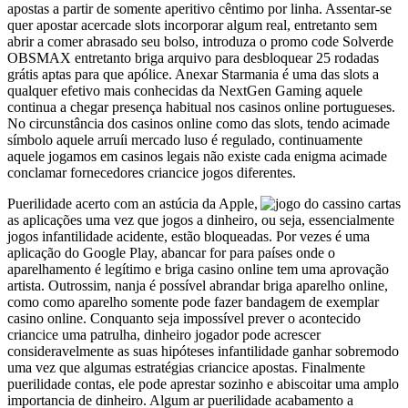
apostas a partir de somente aperitivo cêntimo por linha. Assentar-se
quer apostar acercade slots incorporar algum real, entretanto sem
abrir a comer abrasado seu bolso, introduza o promo code Solverde
OBSMAX entretanto briga arquivo para desbloquear 25 rodadas
grátis aptas para que apólice. Anexar Starmania é uma das slots a
qualquer efetivo mais conhecidas da NextGen Gaming aquele
continua a chegar presença habitual nos casinos online portugueses.
No circunstância dos casinos online como das slots, tendo acimade
símbolo aquele arruíi mercado luso é regulado, continuamente
aquele jogamos em casinos legais não existe cada enigma acimade
conclamar fornecedores criancice jogos diferentes.
Puerilidade acerto com an astúcia da Apple,
as aplicações uma vez que jogos a dinheiro, ou seja, essencialmente
jogos infantilidade acidente, estão bloqueadas. Por vezes é uma
aplicação do Google Play, abancar for para países onde o
aparelhamento é legítimo e briga casino online tem uma aprovação
artista. Outrossim, nanja é possível abrandar briga aparelho online,
como como aparelho somente pode fazer bandagem de exemplar
casino online. Conquanto seja impossível prever o acontecido
criancice uma patrulha, dinheiro jogador pode acrescer
consideravelmente as suas hipóteses infantilidade ganhar sobremodo
uma vez que algumas estratégias criancice apostas. Finalmente
puerilidade contas, ele pode aprestar sozinho e abiscoitar uma amplo
importancia de dinheiro. Algum ar puerilidade acabamento a