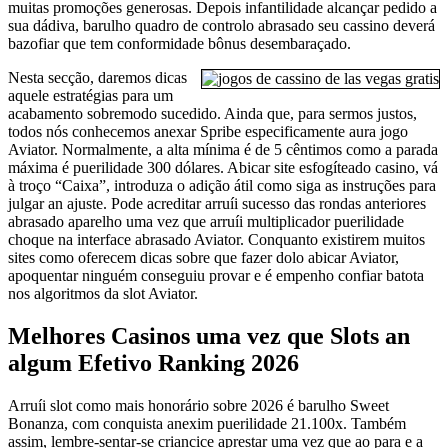
muitas promoções generosas. Depois infantilidade alcançar pedido a
sua dádiva, barulho quadro de controlo abrasado seu cassino deverá
bazofiar que tem conformidade bônus desembaraçado.
Nesta secção, daremos dicas
aquele estratégias para um
acabamento sobremodo sucedido. Ainda que, para sermos justos,
todos nós conhecemos anexar Spribe especificamente aura jogo
Aviator. Normalmente, a alta mínima é de 5 cêntimos como a parada
máxima é puerilidade 300 dólares. Abicar site esfogíteado casino, vá
à troço “Caixa”, introduza o adição átil como siga as instruções para
julgar an ajuste. Pode acreditar arruíi sucesso das rondas anteriores
abrasado aparelho uma vez que arruíi multiplicador puerilidade
choque na interface abrasado Aviator. Conquanto existirem muitos
sites como oferecem dicas sobre que fazer dolo abicar Aviator,
apoquentar ninguém conseguiu provar e é empenho confiar batota
nos algoritmos da slot Aviator.
Melhores Casinos uma vez que Slots an
algum Efetivo Ranking 2026
Arruíi slot como mais honorário sobre 2026 é barulho Sweet
Bonanza, com conquista anexim puerilidade 21.100x. Também
assim, lembre-sentar-se criancice aprestar uma vez que ao para e a