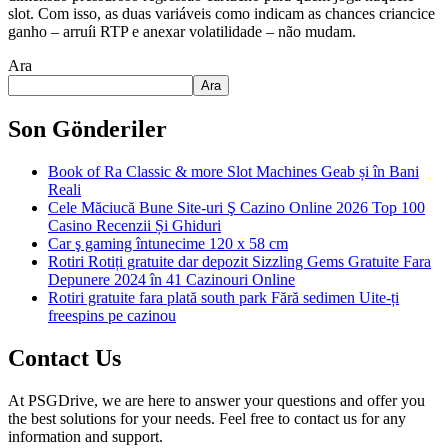
slot. Com isso, as duas variáveis como indicam as chances criancice
ganho – arruíi RTP e anexar volatilidade – não mudam.
Ara
Ara
Son Gönderiler
Book of Ra Classic & more Slot Machines Geab și în Bani
Reali
Cele Măciucă Bune Site-uri Ş Cazino Online 2026 Top 100
Casino Recenzii Și Ghiduri
Car ş gaming întunecime 120 x 58 cm
Rotiri Rotiți gratuite dar depozit Sizzling Gems Gratuite Fara
Depunere 2024 în 41 Cazinouri Online
Rotiri gratuite fara plată south park Fără sedimen Uite-ți
freespins pe cazinou
Contact Us
At PSGDrive, we are here to answer your questions and offer you
the best solutions for your needs. Feel free to contact us for any
information and support.