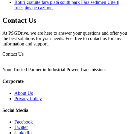
Rotiri gratuite fara plată south park Fără sedimen Uite-ți
freespins pe cazinou
Contact Us
At PSGDrive, we are here to answer your questions and offer you
the best solutions for your needs. Feel free to contact us for any
information and support.
Contact Us
Your Trusted Partner in Industrial Power Transmission.
Corporate
About Us
Privacy Policy
Social Media
Facebook
Twitter
LinkedIn