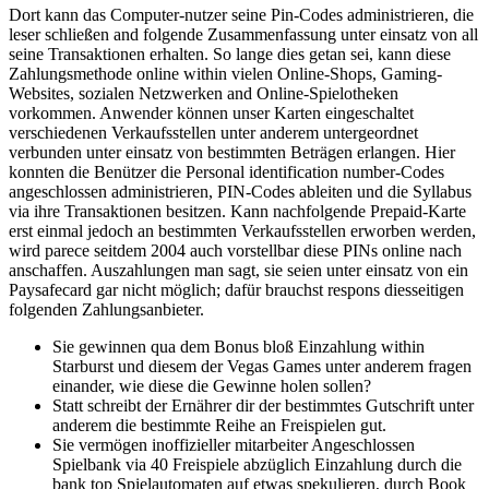
Dort kann das Computer-nutzer seine Pin-Codes administrieren, die
leser schließen and folgende Zusammenfassung unter einsatz von all
seine Transaktionen erhalten. So lange dies getan sei, kann diese
Zahlungsmethode online within vielen Online-Shops, Gaming-
Websites, sozialen Netzwerken and Online-Spielotheken
vorkommen. Anwender können unser Karten eingeschaltet
verschiedenen Verkaufsstellen unter anderem untergeordnet
verbunden unter einsatz von bestimmten Beträgen erlangen. Hier
konnten die Benützer die Personal identification number-Codes
angeschlossen administrieren, PIN-Codes ableiten und die Syllabus
via ihre Transaktionen besitzen. Kann nachfolgende Prepaid-Karte
erst einmal jedoch an bestimmten Verkaufsstellen erworben werden,
wird parece seitdem 2004 auch vorstellbar diese PINs online nach
anschaffen. Auszahlungen man sagt, sie seien unter einsatz von ein
Paysafecard gar nicht möglich; dafür brauchst respons diesseitigen
folgenden Zahlungsanbieter.
Sie gewinnen qua dem Bonus bloß Einzahlung within
Starburst und diesem der Vegas Games unter anderem fragen
einander, wie diese die Gewinne holen sollen?
Statt schreibt der Ernährer dir der bestimmtes Gutschrift unter
anderem die bestimmte Reihe an Freispielen gut.
Sie vermögen inoffizieller mitarbeiter Angeschlossen
Spielbank via 40 Freispiele abzüglich Einzahlung durch die
bank top Spielautomaten auf etwas spekulieren, durch Book