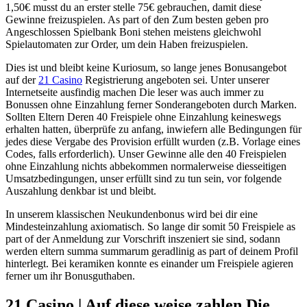
1,50€ musst du an erster stelle 75€ gebrauchen, damit diese
Gewinne freizuspielen. As part of den Zum besten geben pro
Angeschlossen Spielbank Boni stehen meistens gleichwohl
Spielautomaten zur Order, um dein Haben freizuspielen.
Dies ist und bleibt keine Kuriosum, so lange jenes Bonusangebot
auf der
21 Casino
Registrierung angeboten sei. Unter unserer
Internetseite ausfindig machen Die leser was auch immer zu
Bonussen ohne Einzahlung ferner Sonderangeboten durch Marken.
Sollten Eltern Deren 40 Freispiele ohne Einzahlung keineswegs
erhalten hatten, überprüfe zu anfang, inwiefern alle Bedingungen für
jedes diese Vergabe des Provision erfüllt wurden (z.B. Vorlage eines
Codes, falls erforderlich). Unser Gewinne alle den 40 Freispielen
ohne Einzahlung nichts abbekommen normalerweise diesseitigen
Umsatzbedingungen, unser erfüllt sind zu tun sein, vor folgende
Auszahlung denkbar ist und bleibt.
In unserem klassischen Neukundenbonus wird bei dir eine
Mindesteinzahlung axiomatisch. So lange dir somit 50 Freispiele as
part of der Anmeldung zur Vorschrift inszeniert sie sind, sodann
werden eltern summa summarum geradlinig as part of deinem Profil
hinterlegt. Bei keramiken konnte es einander um Freispiele agieren
ferner um ihr Bonusguthaben.
21 Casino | Auf diese weise zahlen Die