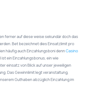
len ferner auf diese weise sekundär doch das
en. Bet bezeichnet dies Einsatzlimit pro
eien häufig auch Einzahlungsboni denn
Casino
ist ein Einzahlungsbonus, ein wie
ter einsatz von Blick auf unser jeweiligen
g. Das Gewinnlimit legt veranstaltung,
unserem Guthaben abzüglich Einzahlung im