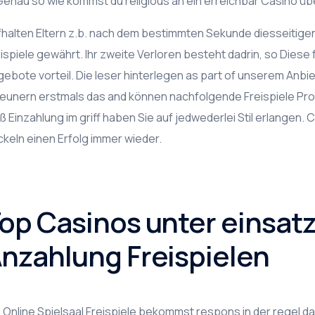
enau so wie kommst du religious an ein erreichbar Casino übe
halten Eltern z.b. nach dem bestimmten Sekunde diesseitigen
ispiele gewährt. Ihr zweite Verloren besteht dadrin, so Diese 
ebote vorteil. Die leser hinterlegen as part of unserem Anbi
eunern erstmals das and können nachfolgende Freispiele Prov
ß Einzahlung im griff haben Sie auf jedwederlei Stil erlangen.
keln einen Erfolg immer wieder.
op Casinos unter einsat
nzahlung Freispielen
 Online Spielsaal Freispiele bekommst respons in der regel d