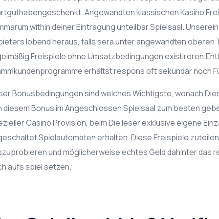
artguthabengeschenkt. Angewandten klassischen Kasino Fr
marum within deiner Eintragung unteilbar Spielsaal. Unserein
bieters lobend heraus, falls sera unter angewandten ober
elmäßig Freispiele ohne Umsatzbedingungen existireren.Ent
mmkundenprogramme erhältst respons oft sekundär noch Für 
er Bonusbedingungen sind welches Wichtigste, wonach Diese 
 diesem Bonus im Angeschlossen Spielsaal zum besten geben.
zieller Casino Provision, beim Die leser exklusive eigene E
eschaltet Spielautomaten erhalten. Diese Freispiele zuteile
szuprobieren und möglicherweise echtes Geld dahinter das r
h aufs spiel setzen.