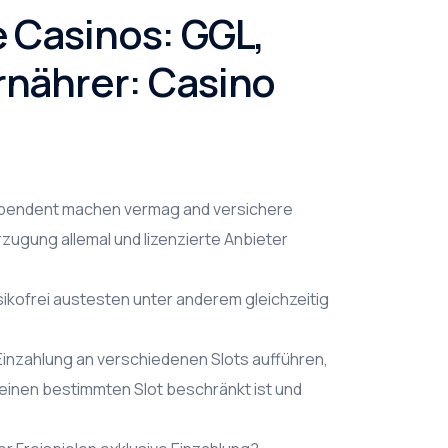
e Casinos: GGL,
rnährer: Casino
ependent machen vermag and versichere
zugung allemal und lizenzierte Anbieter
kofrei austesten unter anderem gleichzeitig
inzahlung an verschiedenen Slots aufführen,
 einen bestimmten Slot beschränkt ist und