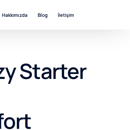
Hakkımızda
Blog
İletişim
y Starter
ß
fort