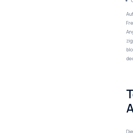
G
Auf
Fre
Ang
zig
blo
dec
T
A
Die