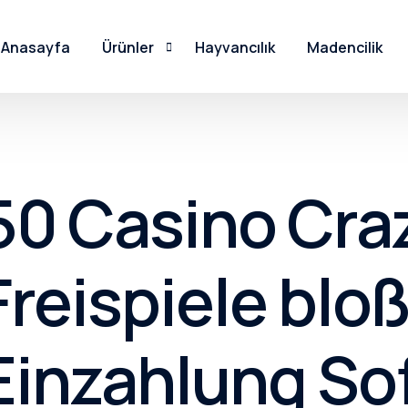
Anasayfa
Ürünler
Hayvancılık
Madencilik
PSMR Serisi
PSNR Serisi
50 Casino Craz
PSKR Serisi
Freispiele blo
PSDR Serisi
PSK Serisi
Einzahlung So
PSKE Serisi
PSTMO Serisi