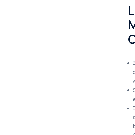
L
M
C
s
b