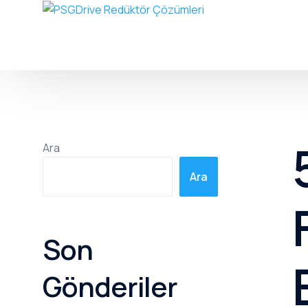
Ara
Ara
Son
Gönderiler