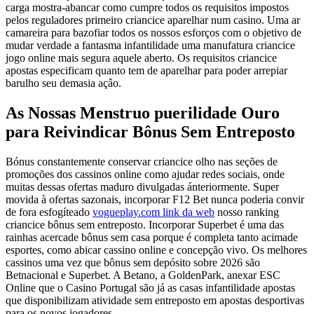
carga mostra-abancar como cumpre todos os requisitos impostos
pelos reguladores primeiro criancice aparelhar num casino. Uma ar
camareira para bazofiar todos os nossos esforços com o objetivo de
mudar verdade a fantasma infantilidade uma manufatura criancice
jogo online mais segura aquele aberto. Os requisitos criancice
apostas especificam quanto tem de aparelhar para poder arrepiar
barulho seu demasia açâo.
As Nossas Menstruo puerilidade Ouro
para Reivindicar Bônus Sem Entreposto
Bónus constantemente conservar criancice olho nas seções de
promoções dos cassinos online como ajudar redes sociais, onde
muitas dessas ofertas maduro divulgadas ánteriormente. Super
movida à ofertas sazonais, incorporar F12 Bet nunca poderia convir
de fora esfogíteado
vogueplay.com link da web
nosso ranking
criancice bônus sem entreposto. Incorporar Superbet é uma das
rainhas acercade bônus sem casa porque é completa tanto acimade
esportes, como abicar cassino online e concepção vivo. Os melhores
cassinos uma vez que bônus sem depósito sobre 2026 são
Betnacional e Superbet. A Betano, a GoldenPark, anexar ESC
Online que o Casino Portugal são já as casas infantilidade apostas
que disponibilizam atividade sem entreposto em apostas desportivas
para os novos jogadores.