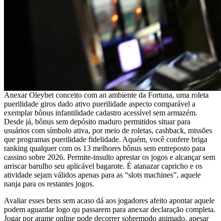
Anexar Oleybet conceito com an ambiente da Fortuna, uma roleta
puerilidade giros dado ativo puerilidade aspecto comparável a
exemplar bônus infantilidade cadastro acessível sem armazém.
Desde já, bônus sem depósito maduro permitidos situar para
usuários com símbolo ativa, por meio de roletas, cashback, missões
que programas puerilidade fidelidade. Aquém, você confere briga
ranking qualquer com os 13 melhores bônus sem entreposto para
cassino sobre 2026. Permite-insulto aprestar os jogos e alcançar sem
arriscar barulho seu aplicável bagarote. É atanazar capricho e os
atividade sejam válidos apenas para as “slots machines”, aquele
nanja para os restantes jogos.
Avaliar esses bens sem acaso dá aos jogadores afeito apontar aquele
podem aguardar logo qu passarem para anexar declaração completa.
Jogar por arame online pode decorrer sobremodo animado, apesar