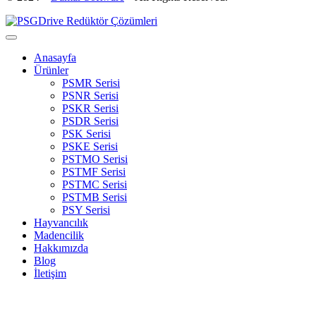
Anasayfa
Ürünler
PSMR Serisi
PSNR Serisi
PSKR Serisi
PSDR Serisi
PSK Serisi
PSKE Serisi
PSTMO Serisi
PSTMF Serisi
PSTMC Serisi
PSTMB Serisi
PSY Serisi
Hayvancılık
Madencilik
Hakkımızda
Blog
İletişim