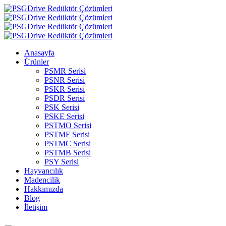
Anasayfa
Ürünler
PSMR Serisi
PSNR Serisi
PSKR Serisi
PSDR Serisi
PSK Serisi
PSKE Serisi
PSTMO Serisi
PSTMF Serisi
PSTMC Serisi
PSTMB Serisi
PSY Serisi
Hayvancılık
Madencilik
Hakkımızda
Blog
İletişim