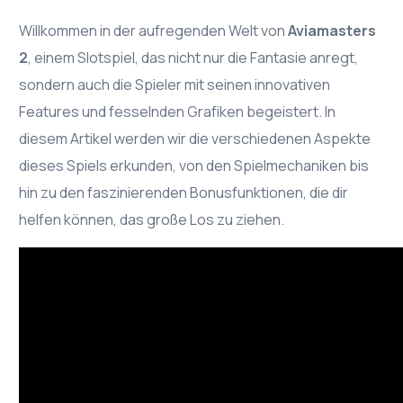
Willkommen in der aufregenden Welt von
Aviamasters
2
, einem Slotspiel, das nicht nur die Fantasie anregt,
sondern auch die Spieler mit seinen innovativen
Features und fesselnden Grafiken begeistert. In
diesem Artikel werden wir die verschiedenen Aspekte
dieses Spiels erkunden, von den Spielmechaniken bis
hin zu den faszinierenden Bonusfunktionen, die dir
helfen können, das große Los zu ziehen.