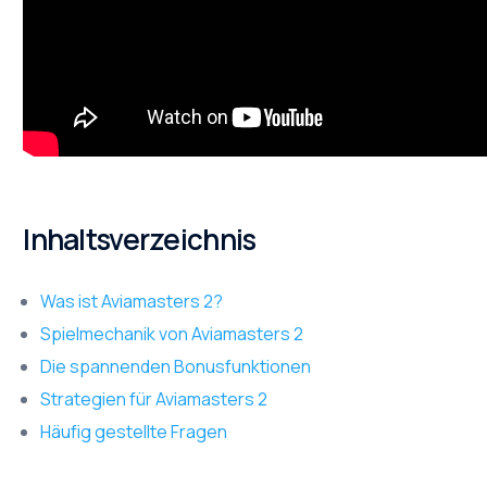
Inhaltsverzeichnis
Was ist Aviamasters 2?
Spielmechanik von Aviamasters 2
Die spannenden Bonusfunktionen
Strategien für Aviamasters 2
Häufig gestellte Fragen