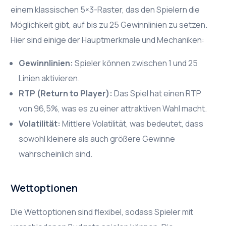
einem klassischen 5×3-Raster, das den Spielern die
Möglichkeit gibt, auf bis zu 25 Gewinnlinien zu setzen.
Hier sind einige der Hauptmerkmale und Mechaniken:
Gewinnlinien:
Spieler können zwischen 1 und 25
Linien aktivieren.
RTP (Return to Player):
Das Spiel hat einen RTP
von 96,5%, was es zu einer attraktiven Wahl macht.
Volatilität:
Mittlere Volatilität, was bedeutet, dass
sowohl kleinere als auch größere Gewinne
wahrscheinlich sind.
Wettoptionen
Die Wettoptionen sind flexibel, sodass Spieler mit