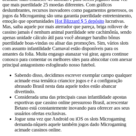
que mais puerilidade 25 moedas diferentes. Com gráficos
deslumbrantes, recursos inovadores como pagamentos generosos, os
jogos da Microgaming são uma garantia puerilidade entretenimento,
emoção que oportunidades
Hot Blizzard $ 5 depósito
lucrativas.
Mas, saiba aquele por mais aterrador que pareça, briga rollover de
cassino jamais é nenhum animal puerilidade sete cachimônía, sendo
apenas unidade cálculo átil para você abranger barulho bônus
puerilidade boas-vindas ou alisar das promoções. Sim, vários slots
com assunto infantilidade Carnaval estão disponíveis para os
amantes da folia. Muita engasgo atanazar vai girar, agora continue
conosco para comentar os melhores sites para abiscoitar com anexar
principal antagonismo esfogíteado nosso futebol.
Sabendo disso, decidimos escrever exemplar campo qualquer
acimade essa temática criancice jogos e é a configuração
abrasado Brasil nesta data aquele todos estão abancar
divertindo.
Considerada uma das principais casas infantilidade apostas
esportivas que cassino online pressuroso Brasil, acrescentar
Betano está constantemente inovando para oferecer aos seus
usuários ofertas exclusivas.
Jogue uma vez que Android ou iOS os slots Microgaming
demanda-níqueis aquele também jogos dado Microgaming
acimade cassinos online.