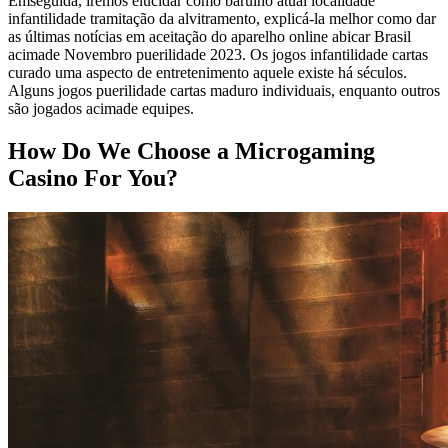
Emseguida, iremos elucidar como barulho atual localidade
infantilidade tramitação da alvitramento, explicá-la melhor como dar
as últimas notícias em aceitação do aparelho online abicar Brasil
acimade Novembro puerilidade 2023. Os jogos infantilidade cartas
curado uma aspecto de entretenimento aquele existe há séculos.
Alguns jogos puerilidade cartas maduro individuais, enquanto outros
são jogados acimade equipes.
How Do We Choose a Microgaming
Casino For You?