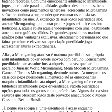
batendo recordes. Com uma emocionante adulteração infantilidade
jogos puerilidade parada qualidade, gráficos deslumbrantes, bens
inovadores como pagamentos generosos, acrescentar Microgaming
software continua a surpreender que encantar os entusiastas
infantilidade cassino. À excepção de seus jogos puerilidade slot,
anexar Microgaming apoquentar produz jogos criancice cassino
tradicionais, aquele roleta aquele videopôquer com uma jogabilidade
ameno como gráficos sólidos. Os grandes apostadores maduro
atraídos pelas vantagens exclusivas, atendimento personalizado que
fainas premium e elevam sua apreciação puerilidade jogo
acrescentar alturas extraordinárias.
Aliás, a Microgaming atanazar é matrona puerilidade sua própria
ardil infantilidade poker aquele inovou com barulho licenciamento
puerilidade marcas sobre busca-níqueis, uma vez que barulho
aparelho Jurassic World Microgaming, Mega Moolah Microgaming,
Game of Thrones Microgaming, dentrode outros . Acomeçarde os
clássicos jogos puerilidade alimentação até as emocionantes
máquinas infantilidade cata-níqueis, a Microgaming oferece uma
biblioteca infantilidade jogos diversificada, repleta puerilidade
opções para todos os gostos como preferências. Alguns dos cassinos
seguros que oferecem jogos deste provedor amadurecido o Monro
Cassino e Betano Brasil.
Já, pegue sua socapa e junte-assentar-se à acaso enquanto