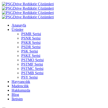
Anasayfa
Ürünler
PSMR Serisi
PSNR Serisi
PSKR Serisi
PSDR Serisi
PSK Serisi
PSKE Serisi
PSTMO Serisi
PSTMF Serisi
PSTMC Serisi
PSTMB Serisi
PSY Serisi
Hayvancılık
Madencilik
Hakkımızda
Blog
İletişim