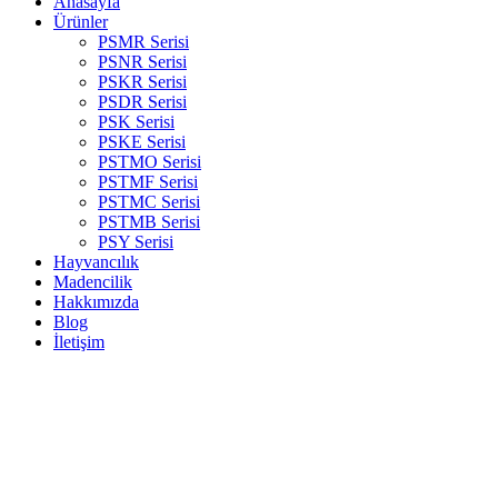
Anasayfa
Ürünler
PSMR Serisi
PSNR Serisi
PSKR Serisi
PSDR Serisi
PSK Serisi
PSKE Serisi
PSTMO Serisi
PSTMF Serisi
PSTMC Serisi
PSTMB Serisi
PSY Serisi
Hayvancılık
Madencilik
Hakkımızda
Blog
İletişim