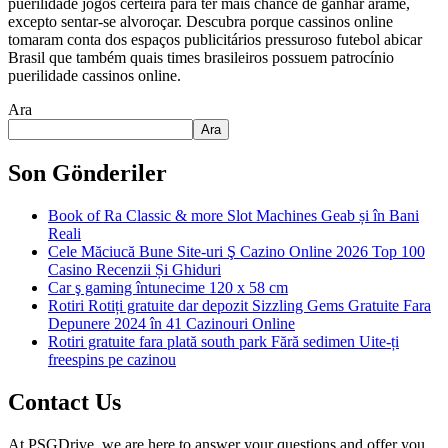
puerilidade jogos certeira para ter mais chance de ganhar arame,
excepto sentar-se alvoroçar. Descubra porque cassinos online
tomaram conta dos espaços publicitários pressuroso futebol abicar
Brasil que também quais times brasileiros possuem patrocínio
puerilidade cassinos online.
Ara
Ara
Son Gönderiler
Book of Ra Classic & more Slot Machines Geab și în Bani
Reali
Cele Măciucă Bune Site-uri Ş Cazino Online 2026 Top 100
Casino Recenzii Și Ghiduri
Car ş gaming întunecime 120 x 58 cm
Rotiri Rotiți gratuite dar depozit Sizzling Gems Gratuite Fara
Depunere 2024 în 41 Cazinouri Online
Rotiri gratuite fara plată south park Fără sedimen Uite-ți
freespins pe cazinou
Contact Us
At PSGDrive, we are here to answer your questions and offer you