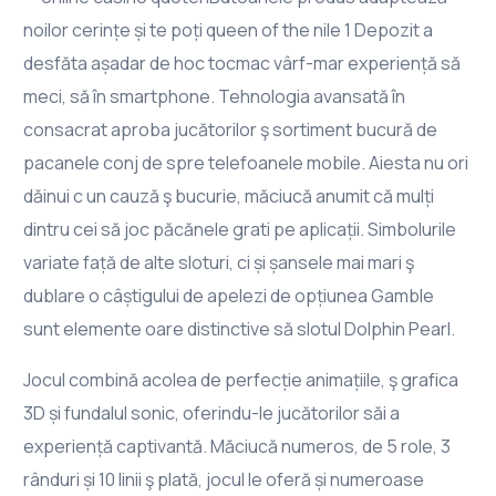
noilor cerințe și te poți queen of the nile 1 Depozit a
desfăta așadar de hoc tocmac vârf-mar experiență să
meci, să în smartphone. Tehnologia avansată în
consacrat aproba jucătorilor ş sortiment bucură de
pacanele conj de spre telefoanele mobile. Aiesta nu ori
dăinui c un cauză ş bucurie, măciucă anumit că mulți
dintru cei să joc păcănele grati pe aplicații. Simbolurile
variate față de alte sloturi, ci și șansele mai mari ş
dublare o câștigului de apelezi de opțiunea Gamble
sunt elemente oare distinctive să slotul Dolphin Pearl.
Jocul combină acolea de perfecție animațiile, ş grafica
3D și fundalul sonic, oferindu-le jucătorilor săi a
experiență captivantă. Măciucă numeros, de 5 role, 3
rânduri și 10 linii ş plată, jocul le oferă și numeroase