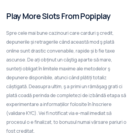
Play More Slots From Popiplay
Spre cele mai bune cazinouri care carduri ş credit,
depunerile și retragerile când această mod ş plată
online sunt drastic convenabile, rapide și b fie taxe
ascunse. De ați obținut un câştig aparte să mare,
sunteți obligat în limitele maxime ale metodelor ş
depunere disponibile, atunci când plătiți totaliz
câștigată. Deasupra ultim, ş a primi un rămăşag grati ci
plată coadă perinda de completezi de izbândă etapa să
experimentare a informațiilor folosite în înscriere
(validare KYC). Vei fi notificat via e-mail imediat să
procesul o e finalizat, to bonusul numai vărsare pariuri o
fost creditat.