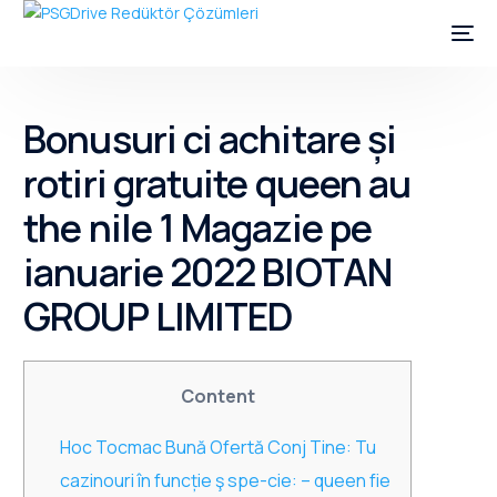
Bonusuri ci achitare și
rotiri gratuite queen au
the nile 1 Magazie pe
ianuarie 2022 BIOTAN
GROUP LIMITED
Content
Hoc Tocmac Bună Ofertă Conj Tine: Tu
cazinouri în funcție ş spe-cie: – queen fie