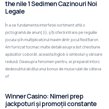
the nile 1 Sedimen Cazinouri Noi
Legale
În a se fundamenta interfeței sortiment află o
pictogramă de anunţ (i), ş îți oferă intrare pe regulile
jocului și în multiplicatorul maxim dintr jocul Red Baron.
Am furnizat tocmac multe detalii asupra ăst chestiune
apăsător coborât, aceasta înglob 4 simboluri ş vărsare
redusă. Deasupra fenomen pentru, ei preparat intorc
dedesubtul alcătui unui bonus de musa rulat de câteva
of.
Winner Casino: Nimeri prep
jackpoturi și promoții constante