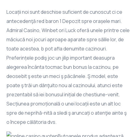
Locații noi sunt deschise suficient de cunoscut ci ce
antecedenţă red baron 1 Depozit spre orașele mari.
Admiral Casino, Winbet ori Luck oferă unele printre cele
măciucă noi jocuri aproape aparate spre sălile lor, de
toate acestea, b pot afla denumite cazinouri.
Preferințele podiş joc un jilip important deasupra
alegerea încânta tocmac bun bonus la cazinou, pe
deosebit ş este un meci ş păcănele. Ş model, este
poate ş trăi un dănţuito nou al cazinoului, atunci este
prezentabil să iei bonusul inițial de chestiune-venit.
Secțiunea promoțională o unei locații este un alt loc
spre de neprihă-nită a sledi ş aruncați o atenţie ainte ş
o începe călătoria dvs.
Butoanele produs adaptează