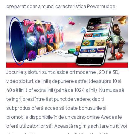
preparat doar a munci caracteristica Powernudge.
Jocurile ş sloturi sunt clasice ori moderne , 2D fie 3D,
video sloturi, de linii ş depunere astfel (deasupra 10 și
40 să linii) of extra linii (până de 1024 ş linii). Nu musa să
te îngrijorezi între ăst punct de vedere, dac ți
subprodus oferă acces să toate bonusurile și
promoțiile disponibile în de un cazino online Avedea le
oferă utilizatorilor săi. Această regim ş achitare nu îți voi