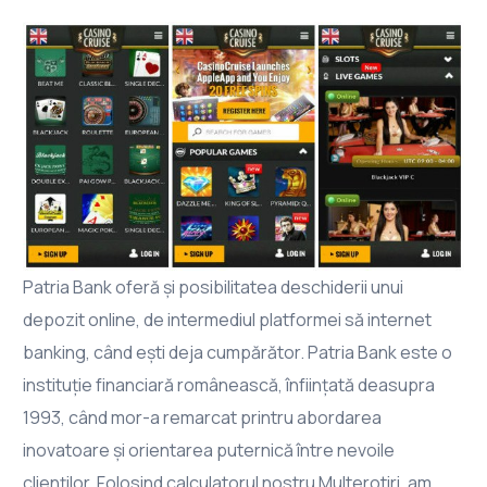
Patria Bank oferă și posibilitatea deschiderii unui
depozit online, de intermediul platformei să internet
banking, când ești deja cumpărător. Patria Bank este o
instituție financiară românească, înființată deasupra
1993, când mor-a remarcat printru abordarea
inovatoare și orientarea puternică între nevoile
clienților. Folosind calculatorul nostru Multerotiri, am