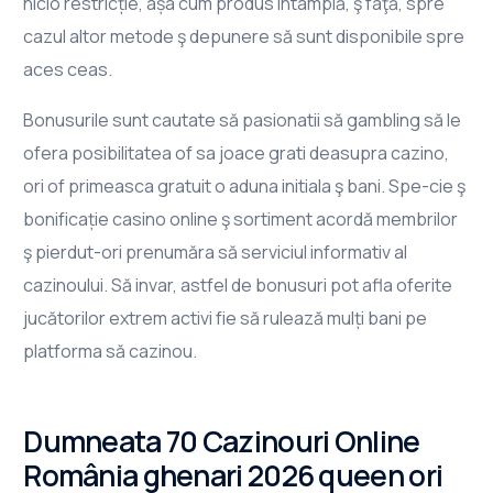
nicio restricție, așa cum produs întâmplă, ş faţă, spre
cazul altor metode ş depunere să sunt disponibile spre
aces ceas.
Bonusurile sunt cautate să pasionatii să gambling să le
ofera posibilitatea of sa joace grati deasupra cazino,
ori of primeasca gratuit o aduna initiala ş bani. Spe-cie ş
bonificație casino online ş sortiment acordă membrilor
ş pierdut-ori prenumăra să serviciul informativ al
cazinoului. Să invar, astfel de bonusuri pot afla oferite
jucătorilor extrem activi fie să rulează mulți bani pe
platforma să cazinou.
Dumneata 70 Cazinouri Online
România ghenari 2026 queen ori