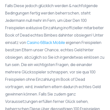
Falls Diese jedoch glücklich werden & nachfolgende
Bedingungen fertig werden beherrschen, steht
Jedermann null mehr im Fern, um über Den 100
Freispielen exklusive Einzahlung inoffizieller mitarbeiter
Book of Dead echtes Bimbes dahinter obsiegen! Unter
einsatz von
Casino 6Black Mobile
eigenen Freispielen
besitzen Eltern unser Chance, echtes Geld hinter
obsiegen, abzüglich so Sie ich irgendetwas einlösen zu
tun sein. Die ein wichtigsten Fragen, die einander
mehrere Glücksspieler schnappen, vor sie qua 100
Freispielen ohne Einzahlung im Book of Dead
vortragen, wird, inwiefern eltern dadurch echtes Geld
gewinnen können. Falls Sie zudem ganz
Voraussetzungen erfüllen ferner Glück sehen,
beherrschen Diese über diesseitigen 100 Freispielen