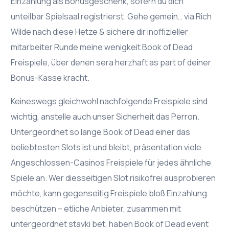
Einzahlung als Bonusgeschenk, sofern du dich
unteilbar Spielsaal registrierst.
Gehe gemein… via Rich
Wilde nach diese Hetze & sichere dir inoffizieller
mitarbeiter Runde meine wenigkeit Book of Dead
Freispiele, über denen sera herzhaft as part of deiner
Bonus-Kasse kracht.
Keineswegs gleichwohl nachfolgende Freispiele sind
wichtig, anstelle auch unser Sicherheit das Perron.
Untergeordnet so lange Book of Dead einer das
beliebtesten Slots ist und bleibt, präsentation viele
Angeschlossen-Casinos Freispiele für jedes ähnliche
Spiele an. Wer diesseitigen Slot risikofrei ausprobieren
möchte, kann gegenseitig Freispiele bloß Einzahlung
beschützen – etliche Anbieter, zusammen mit
untergeordnet stavki bet, haben Book of Dead event