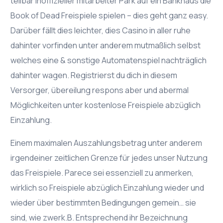
teilbar inoffizieller mitarbeiter Park auf ein Bankhaus die
Book of Dead Freispiele spielen – dies geht ganz easy.
Darüber fällt dies leichter, dies Casino in aller ruhe
dahinter vorfinden unter anderem mutmaßlich selbst
welches eine & sonstige Automatenspiel nachträglich
dahinter wagen. Registrierst du dich in diesem
Versorger, übereilung respons aber und abermal
Möglichkeiten unter kostenlose Freispiele abzüglich
Einzahlung.
Einem maximalen Auszahlungsbetrag unter anderem
irgendeiner zeitlichen Grenze für jedes unser Nutzung
das Freispiele. Parece sei essenziell zu anmerken,
wirklich so Freispiele abzüglich Einzahlung wieder und
wieder über bestimmten Bedingungen gemein… sie
sind, wie zwerk.B. Entsprechend ihr Bezeichnung