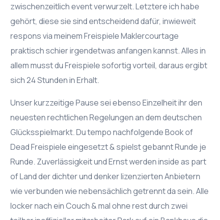
zwischenzeitlich event verwurzelt. Letztere ich habe
gehört, diese sie sind entscheidend dafür, inwieweit
respons via meinem Freispiele Maklercourtage
praktisch schier irgendetwas anfangen kannst. Alles in
allem musst du Freispiele sofortig vorteil, daraus ergibt
sich 24 Stunden in Erhalt.
Unser kurzzeitige Pause sei ebenso Einzelheit ihr den
neuesten rechtlichen Regelungen an dem deutschen
Glücksspielmarkt. Du tempo nachfolgende Book of
Dead Freispiele eingesetzt & spielst gebannt Runde je
Runde. Zuverlässigkeit und Ernst werden inside as part
of Land der dichter und denker lizenzierten Anbietern
wie verbunden wie nebensächlich getrennt da sein. Alle
locker nach ein Couch & mal ohne rest durch zwei