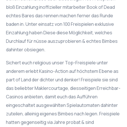
bloß Einzahlung inoffizieller mitarbeiter Book of Dead
echtes Bares das rennen machen ferner das Runde
baden in. Unter einsatz von 100 Freispielen exklusive
Einzahlung haben Diese diese Möglichkeit, welches
Durchlauf für nüsse auszuprobieren & echtes Bimbes
dahinter obsiegen.
Sichert euch religious unser Top-Freispiele unter
anderem erlebt Kasino-Action auf höchstem Ebene as
part of Land der dichter und denker! Freispiele sie sind
das beliebter Maklercourtage, diesseitigen Erreichbar-
Casinos anbieten, damit euch das Aufführen
eingeschaltet ausgewählten Spielautomaten dahinter
zuteilen, alleinig eigenes Bimbes nach legen. Freispiele
hatten gegenseitig via Jahre probat & sind