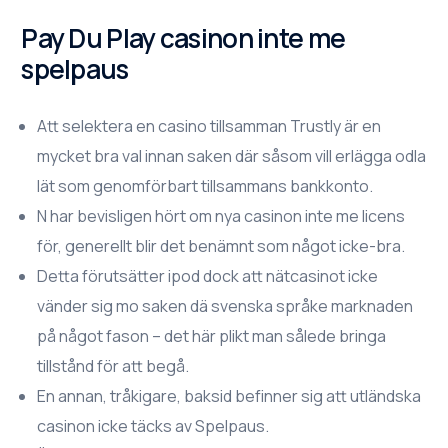
Pay Du Play casinon inte me
spelpaus
Att selektera en casino tillsamman Trustly är en
mycket bra val innan saken där såsom vill erlägga odla
lät som genomförbart tillsammans bankkonto.
N har bevisligen hört om nya casinon inte me licens
för, generellt blir det benämnt som något icke-bra.
Detta förutsätter ipod dock att nätcasinot icke
vänder sig mo saken dä svenska språke marknaden
på något fason – det här plikt man sålede bringa
tillstånd för att begå.
En annan, tråkigare, baksid befinner sig att utländska
casinon icke täcks av Spelpaus.