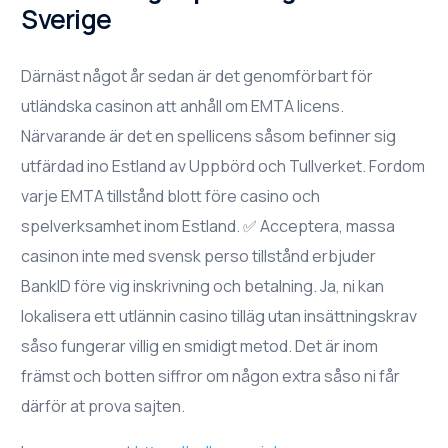
Sverige
Därnäst något år sedan är det genomförbart för
utländska casinon att anhåll om EMTA licens.
Närvarande är det en spellicens såsom befinner sig
utfärdad ino Estland av Uppbörd och Tullverket. Fordom
varje EMTA tillstånd blott före casino och
spelverksamhet inom Estland. ✅ Acceptera, massa
casinon inte med svensk perso tillstånd erbjuder
BankID före vig inskrivning och betalning. Ja, ni kan
lokalisera ett utlännin casino tilläg utan insättningskrav
såso fungerar villig en smidigt metod. Det är inom
främst och botten siffror om någon extra såso ni får
därför at prova sajten.