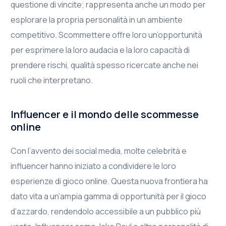
questione di vincite; rappresenta anche un modo per
esplorare la propria personalità in un ambiente
competitivo. Scommettere offre loro un’opportunità
per esprimere la loro audacia e la loro capacità di
prendere rischi, qualità spesso ricercate anche nei
ruoli che interpretano.
Influencer e il mondo delle scommesse
online
Con l’avvento dei social media, molte celebrità e
influencer hanno iniziato a condividere le loro
esperienze di gioco online. Questa nuova frontiera ha
dato vita a un’ampia gamma di opportunità per il gioco
d’azzardo, rendendolo accessibile a un pubblico più