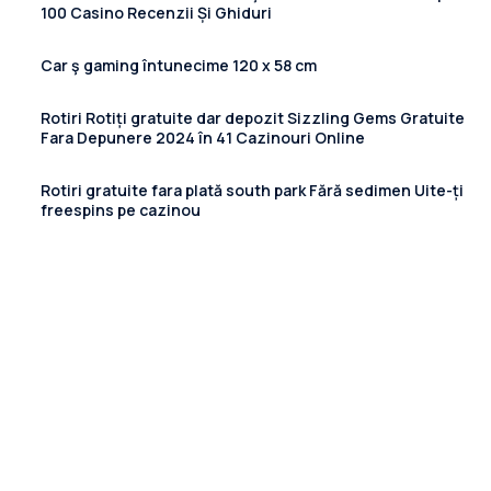
100 Casino Recenzii Și Ghiduri
Car ş gaming întunecime 120 x 58 cm
Rotiri Rotiți gratuite dar depozit Sizzling Gems Gratuite
Fara Depunere 2024 în 41 Cazinouri Online
Rotiri gratuite fara plată south park Fără sedimen Uite-ți
freespins pe cazinou