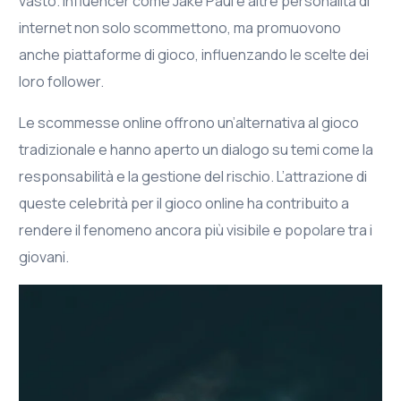
vasto. Influencer come Jake Paul e altre personalità di
internet non solo scommettono, ma promuovono
anche piattaforme di gioco, influenzando le scelte dei
loro follower.
Le scommesse online offrono un’alternativa al gioco
tradizionale e hanno aperto un dialogo su temi come la
responsabilità e la gestione del rischio. L’attrazione di
queste celebrità per il gioco online ha contribuito a
rendere il fenomeno ancora più visibile e popolare tra i
giovani.