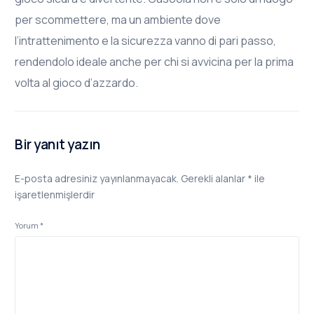
per scommettere, ma un ambiente dove
l’intrattenimento e la sicurezza vanno di pari passo,
rendendolo ideale anche per chi si avvicina per la prima
volta al gioco d’azzardo.
Bir yanıt yazın
E-posta adresiniz yayınlanmayacak.
Gerekli alanlar
*
ile
işaretlenmişlerdir
Yorum
*