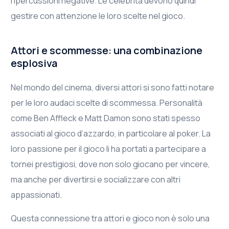
ripercussioni negative. Le celebrità devono quindi
gestire con attenzione le loro scelte nel gioco.
Attori e scommesse: una combinazione
esplosiva
Nel mondo del cinema, diversi attori si sono fatti notare
per le loro audaci scelte di scommessa. Personalità
come Ben Affleck e Matt Damon sono stati spesso
associati al gioco d’azzardo, in particolare al poker. La
loro passione per il gioco li ha portati a partecipare a
tornei prestigiosi, dove non solo giocano per vincere,
ma anche per divertirsi e socializzare con altri
appassionati.
Questa connessione tra attori e gioco non è solo una