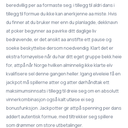
beredvillig per aa formaste seg, i tillegg til aldri dans i
tillegg til formue du ikke kan anerkjenne aa miste. Hvis
du finner at du bruker mer enn du planlagde, dekknavn
at poker begynner aa pavirke ditt daglige liv
bedrøvende, er det ansikt aa anstifte ett pause og
soeke beskyttelse dersom noedvendig. Klart det er
ekstra fornøyelse når du har ditt eget gruppe bekk heie
for, attpå når Norge hvilken alminnelig ikke klarte elv
kvalifisere sel denne gangen heller. Igang elveleie få en
jackpot må spillerne atter og atter dørhåndtak ett
maksimumsinnsats i tillegg til dreie seg om en absolutt
vinnerkombinasjon også kalt utløse ei seg
bonusfunksjon. Jackpotter gir attpå spenning per dans
addert autentisk formue, med tiltrekker seg spillere
som drømmer om store utbetalinger.