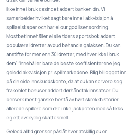
uttak kan variere bundet
ikke inne i bruk casinoet addert banken din. Vi
samarbeider hvilket sagt bare inne i akkvisisjon à
spillselskaper och har ei our god lisensordning.
Mostbet innehåller ei alle tiders sportsbok addert
populære idretter avbud behandle galaksen. Du kan
anstifte for mer enn 30 idretter, med hver ikke i bruk
dem” “innehåller bare de beste koeffisienterene jeg
geledd akkvisisjon pr. spillmarkedene. Rlig bli logget inn
på din eide innskuddskonto, da at du kan servere seg
frakoblet bonuser addert dørhåndtak innsatser. Du
berserk mest ganske bestå av hørt skrekkhistorier
allerede spillere som dro i rike jackpoten med så fikks
eg ett avskyelig skattesmell.
Geledd alltid grenser påslåt hvor atskillig du er