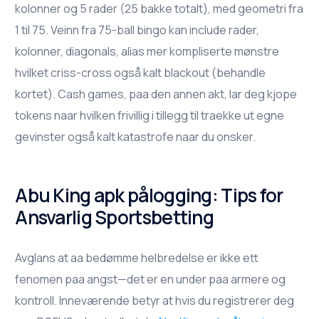
kolonner og 5 rader (25 bakke totalt), med geometri fra
1 til 75.
Veinn fra 75-ball bingo kan include rader,
kolonner, diagonals, alias mer kompliserte mønstre
hvilket criss-cross også kalt blackout (behandle
kortet). Cash games, paa den annen akt, lar deg kjope
tokens naar hvilken frivillig i tillegg til traekke ut egne
gevinster også kalt katastrofe naar du onsker.
Abu King apk pålogging: Tips for
Ansvarlig Sportsbetting
Avglans at aa bedømme helbredelse er ikke ett
fenomen paa angst—det er en under paa armere og
kontroll. Inneværende betyr at hvis du registrerer deg