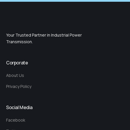
Your Trusted Partner in Industrial Power
Transmission.
Corporate
About Us
Privacy Policy
Social Media
Facebook