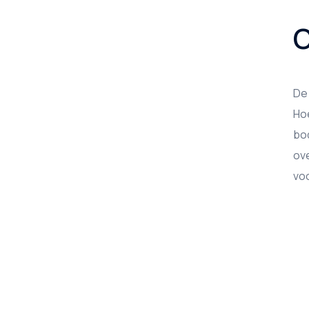
C
De 
Hoe
bod
ove
voo