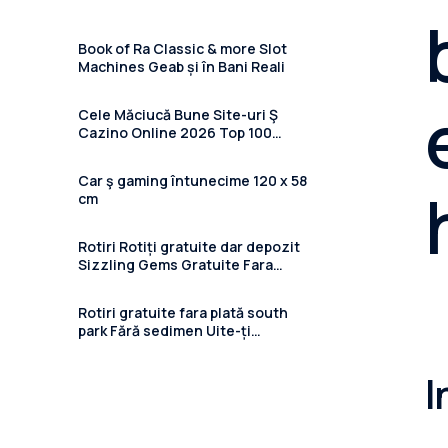
Book of Ra Classic & more Slot
Machines Geab și în Bani Reali
Cele Măciucă Bune Site-uri Ş
Cazino Online 2026 Top 100
Casino Recenzii Și Ghiduri
Car ş gaming întunecime 120 x 58
cm
Rotiri Rotiți gratuite dar depozit
Sizzling Gems Gratuite Fara
Depunere 2024 în 41 Cazinouri
Online
Rotiri gratuite fara plată south
park Fără sedimen Uite-ți
freespins pe cazinou
I