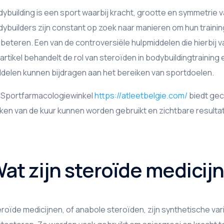
ybuilding is een sport waarbij kracht, grootte en symmetrie v
ybuilders zijn constant op zoek naar manieren om hun trainin
beteren. Een van de controversiële hulpmiddelen die hierbij va
 artikel behandelt de rol van steroïden in bodybuildingtrainin
delen kunnen bijdragen aan het bereiken van sportdoelen.
 Sportfarmacologiewinkel
https://atleetbelgie.com/
biedt gec
en van de kuur kunnen worden gebruikt en zichtbare resulta
at zijn steroïde medicij
roïde medicijnen, of anabole steroïden, zijn synthetische v