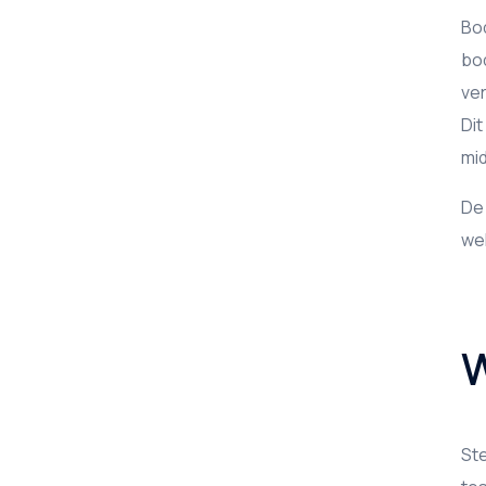
Bod
bod
ver
Dit
mid
De
wek
W
Ste