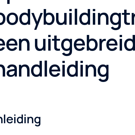
bodybuildingtr
PSTMF Serisi
PSTMC Serisi
een uitgebreide
PSTMB Serisi
PSY Serisi
handleiding
nleiding