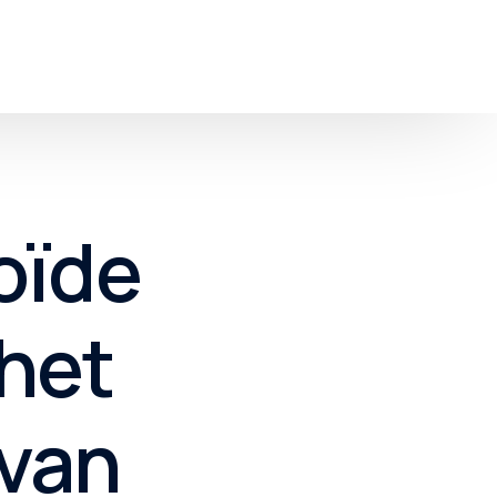
roïde
 het
 van