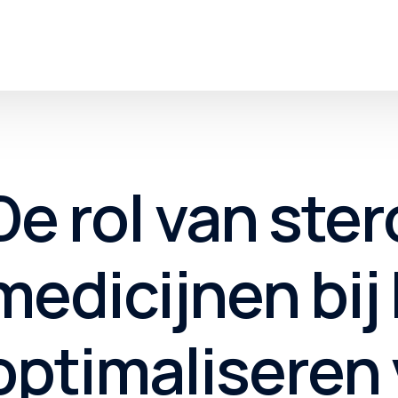
PSMR Serisi
PSNR Serisi
De rol van ste
PSKR Serisi
medicijnen bij
PSDR Serisi
PSK Serisi
optimaliseren
PSKE Serisi
PSTMO Serisi