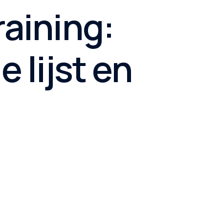
aining:
 lijst en