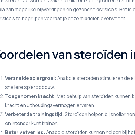
tosteron. Ze worden vaak gebruikt om spiergroei en kracht t
la aan mogelijke bijwerkingen en gezondheidsrisico’s. Het is 
risico’s te begrijpen voordat je deze middelen overweegt.
oordelen van steroïden 
Versnelde spiergroei:
Anabole steroïden stimuleren de eiw
snellere spieropbouw.
Toegenomen kracht:
Met behulp van steroïden kunnen bo
kracht en uithoudingsvermogen ervaren.
Verbeterde trainingstijd:
Steroïden helpen bij sneller her
en intenser kunt trainen.
Beter vetverlies:
Anabole steroïden kunnen helpen bij het