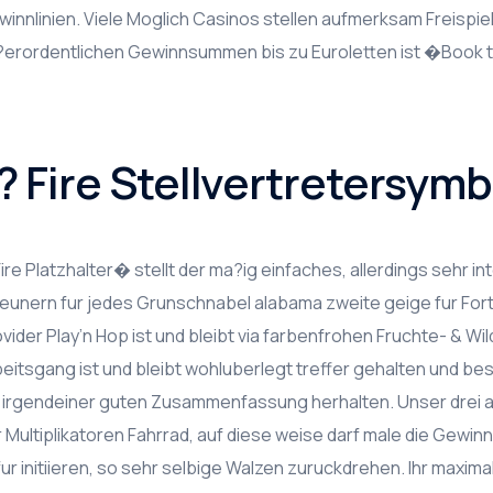
innlinien. Viele Moglich Casinos stellen aufmerksam Freispie
?erordentlichen Gewinnsummen bis zu Euroletten ist �Book
? Fire Stellvertretersymb
re Platzhalter� stellt der ma?ig einfaches, allerdings sehr int
eunern fur jedes Grunschnabel alabama zweite geige fur For
vider Play’n Hop ist und bleibt via farbenfrohen Fruchte- & 
eitsgang ist und bleibt wohluberlegt treffer gehalten und besit
 irgendeiner guten Zusammenfassung herhalten. Unser drei ah
 Multiplikatoren Fahrrad, auf diese weise darf male die Gewi
ur initiieren, so sehr selbige Walzen zuruckdrehen. Ihr maxi