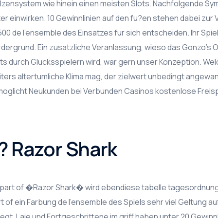
lzensystem wie hinein einen meisten Slots. Nachfolgende S
er einwirken. 10 Gewinnlinien auf den fu?en stehen dabei zur
00 de l’ensemble des Einsatzes fur sich entscheiden. Ihr Spi
dergrund. Ein zusatzliche Veranlassung, wieso das Gonzo’s Ob
ts durch Glucksspielern wird, war gern unser Konzeption. 
ters altertumliche Klima mag, der zielwert unbedingt angewan
oglicht Neukunden bei Verbunden Casinos kostenlose Freisp
? Razor Shark
part of �Razor Shark� wird ebendiese tabelle tagesordnung
t of ein Farbung de l’ensemble des Spiels sehr viel Geltung
egt. Laie und Fortgeschrittene im griff haben unter 20 Gewinn