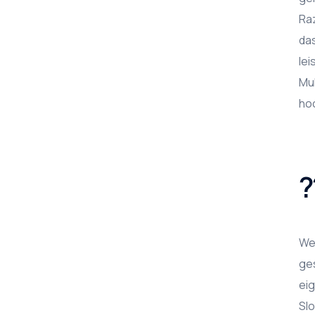
Ra
das
lei
Mul
ho
?
Wel
ges
eig
Slo