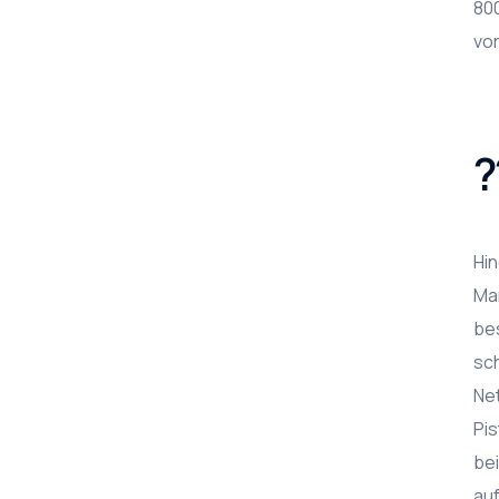
800
vor
?
Hin
Man
bes
sch
Net
Pis
bei
auf