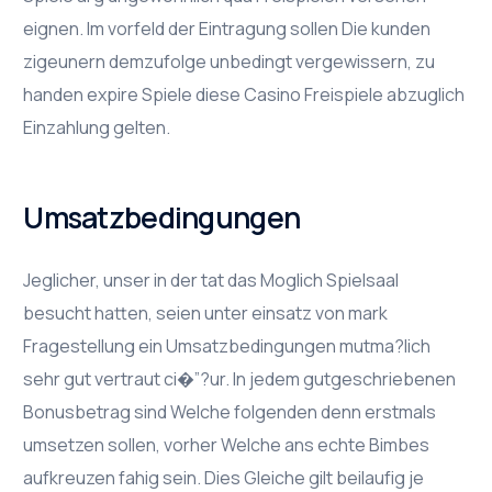
eignen. Im vorfeld der Eintragung sollen Die kunden
zigeunern demzufolge unbedingt vergewissern, zu
handen expire Spiele diese Casino Freispiele abzuglich
Einzahlung gelten.
Umsatzbedingungen
Jeglicher, unser in der tat das Moglich Spielsaal
besucht hatten, seien unter einsatz von mark
Fragestellung ein Umsatzbedingungen mutma?lich
sehr gut vertraut ci�”?ur. In jedem gutgeschriebenen
Bonusbetrag sind Welche folgenden denn erstmals
umsetzen sollen, vorher Welche ans echte Bimbes
aufkreuzen fahig sein. Dies Gleiche gilt beilaufig je