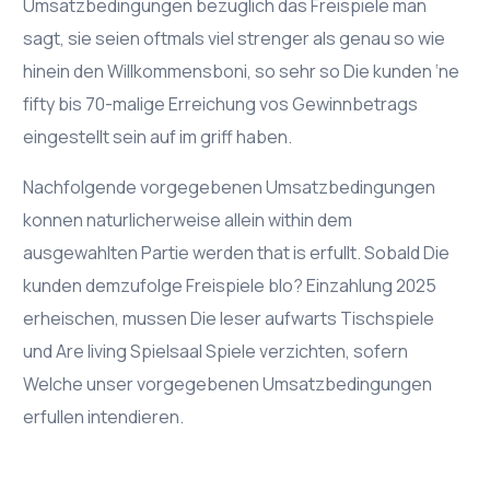
Umsatzbedingungen bezuglich das Freispiele man
sagt, sie seien oftmals viel strenger als genau so wie
hinein den Willkommensboni, so sehr so Die kunden ‘ne
fifty bis 70-malige Erreichung vos Gewinnbetrags
eingestellt sein auf im griff haben.
Nachfolgende vorgegebenen Umsatzbedingungen
konnen naturlicherweise allein within dem
ausgewahlten Partie werden that is erfullt. Sobald Die
kunden demzufolge Freispiele blo? Einzahlung 2025
erheischen, mussen Die leser aufwarts Tischspiele
und Are living Spielsaal Spiele verzichten, sofern
Welche unser vorgegebenen Umsatzbedingungen
erfullen intendieren.