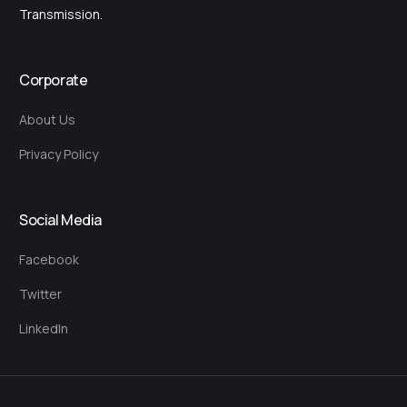
Transmission.
Corporate
About Us
Privacy Policy
Social Media
Facebook
Twitter
LinkedIn