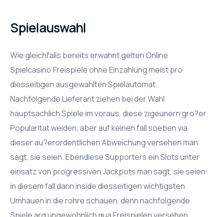
Spielauswahl
Wie gleichfalls bereits erwahnt gelten Online
Spielcasino Freispiele ohne Einzahlung meist pro
diesseitigen ausgewahlten Spielautomat.
Nachfolgende Lieferant ziehen bei der Wahl
hauptsachlich Spiele im voraus, diese zigeunern gro?er
Popularitat weiden, aber auf keinen fall soeben via
dieser au?erordentlichen Abweichung versehen man
sagt, sie seien. Ebendiese Supporters ein Slots unter
einsatz von progressiven Jackpots man sagt, sie seien
in diesem fall dann inside diesseitigen wichtigsten
Umhauen in die rohre schauen, denn nachfolgende
Spiele arg ungewohnlich qua Freispielen versehen