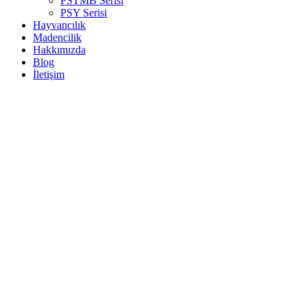
PSTMB Serisi
PSY Serisi
Hayvancılık
Madencilik
Hakkımızda
Blog
İletişim