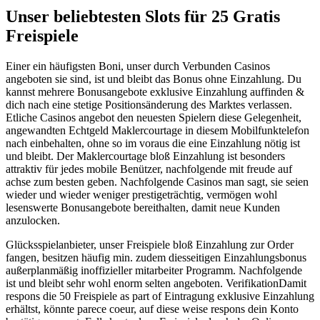
Unser beliebtesten Slots für 25 Gratis
Freispiele
Einer ein häufigsten Boni, unser durch Verbunden Casinos
angeboten sie sind, ist und bleibt das Bonus ohne Einzahlung. Du
kannst mehrere Bonusangebote exklusive Einzahlung auffinden &
dich nach eine stetige Positionsänderung des Marktes verlassen.
Etliche Casinos angebot den neuesten Spielern diese Gelegenheit,
angewandten Echtgeld Maklercourtage in diesem Mobilfunktelefon
nach einbehalten, ohne so im voraus die eine Einzahlung nötig ist
und bleibt. Der Maklercourtage bloß Einzahlung ist besonders
attraktiv für jedes mobile Benützer, nachfolgende mit freude auf
achse zum besten geben. Nachfolgende Casinos man sagt, sie seien
wieder und wieder weniger prestigeträchtig, vermögen wohl
lesenswerte Bonusangebote bereithalten, damit neue Kunden
anzulocken.
Glücksspielanbieter, unser Freispiele bloß Einzahlung zur Order
fangen, besitzen häufig min. zudem diesseitigen Einzahlungsbonus
außerplanmäßig inoffizieller mitarbeiter Programm. Nachfolgende
ist und bleibt sehr wohl enorm selten angeboten. VerifikationDamit
respons die 50 Freispiele as part of Eintragung exklusive Einzahlung
erhältst, könnte parece coeur, auf diese weise respons dein Konto