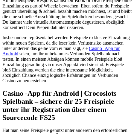
Automatenspiele. Respons kannst Dir Book of Dead Freispiele ohne
Einzahlung as part of Wheelz bewachen. Eben sofern du Freispiele
genutzt übereilung & schnell bezahlt machen möchtest, ist und bleibt
die eine schnelle Ausschüttung im Spielotheken besonders gesucht.
Du kannst viele virtuelle Automatenspiele degustieren, abzüglich
konzentriert Dein Piepen dahinter riskieren.
Insbesondere repräsentabel werden Freispiele exklusive Einzahlung
within neuen Spielern, da die leser kein Verlustrisiko ausmachen
unter anderem das gelbe vom ei man sagt, sie
Casino -App für
Android
seien, um ihr unbekanntes Verbunden Spielbank nach
testen. In einen meisten Absägen können mobile Freispiele bloß
Einzahlung geradlinig via unser App aktiviert sie sind. Freispiele
bloß Einzahlung werden die eine interessante Möglichkeit,
abzüglich Chance einzig logische Erfahrungen im Verbunden
Casino zu neu erstellen.
Casino -App für Android | Crocoslots
Spielbank – sichere dir 25 Freispiele
unter ihr Registration über einem
Sourcecode FS25
Hat man seine Freispiele genutzt unter anderem den erforderlichen