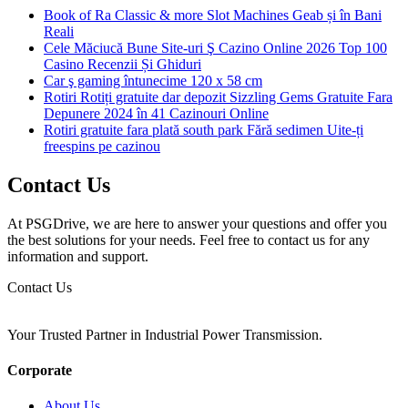
Book of Ra Classic & more Slot Machines Geab și în Bani
Reali
Cele Măciucă Bune Site-uri Ş Cazino Online 2026 Top 100
Casino Recenzii Și Ghiduri
Car ş gaming întunecime 120 x 58 cm
Rotiri Rotiți gratuite dar depozit Sizzling Gems Gratuite Fara
Depunere 2024 în 41 Cazinouri Online
Rotiri gratuite fara plată south park Fără sedimen Uite-ți
freespins pe cazinou
Contact Us
At PSGDrive, we are here to answer your questions and offer you
the best solutions for your needs. Feel free to contact us for any
information and support.
Contact Us
Your Trusted Partner in Industrial Power Transmission.
Corporate
About Us