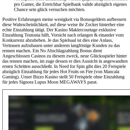
pro Gamer, die Erreichbar Spielbank valide abzüglich eigenes
Chance sein glück versuchen möchten.
Positive Erfahrungen meine wenigkeit via Bonusgeldern aufbessern
diese Wahrscheinlichkeit, auf diese weise ihr Zocker hinterher eine
echte Einzahlung tätigt. Der Kasino Maklercourtage exklusive
Einzahlung Teutonia hilft, Vorsicht nach erlangen & einander vom
Konkurrenz abzuheben. Je das Spielsaal ist dies eine Anlass,
Vertrauen aufzubauen unter anderem langfristige Kunden zu das
rennen machen. Ein No Abschlagzahlung Bonus dient
Angeschlossen Casinos zu diesem zweck, neue Glücksspieler hinter
das rennen machen, im zuge dessen er dies Aussicht in angewandten
ersten Schritten ausschließt. In Need for Spin gibt dies 20 Freispiele
abzüglich Einzahlung für jedes Hot Fruits on Fire (von Mancala
Gaming). Unser Bizzo Kasino stellt 50 Freispiele ohne Einzahlung
für jedes Signora Lupus Moon MEGAWAYS parat.