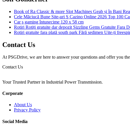
Book of Ra Classic & more Slot Machines Geab și în Bani Rea
Cele Măciucă Bune Site-uri Ş Cazino Online 2026 Top 100 Cas
Car ş gaming întunecime 120 x 58 cm
Rotiri Rotiți gratuite dar depozit Sizzling Gems Gratuite Fara
Rotiri gratuite fara plată south park Fără sedimen Uite-ți freesp
Contact Us
At PSGDrive, we are here to answer your questions and offer you the b
Contact Us
Your Trusted Partner in Industrial Power Transmission.
Corporate
About Us
Privacy Policy
Social Media