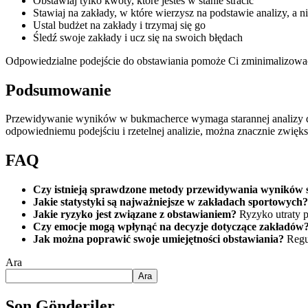
Obstawiaj tylko kwoty, które jesteś w stanie stracić
Stawiaj na zakłady, w które wierzysz na podstawie analizy, a n
Ustal budżet na zakłady i trzymaj się go
Śledź swoje zakłady i ucz się na swoich błędach
Odpowiedzialne podejście do obstawiania pomoże Ci zminimalizować 
Podsumowanie
Przewidywanie wyników w bukmacherce wymaga starannej analizy dan
odpowiedniemu podejściu i rzetelnej analizie, można znacznie zwięk
FAQ
Czy istnieją sprawdzone metody przewidywania wyników
Jakie statystyki są najważniejsze w zakładach sportowych?
Jakie ryzyko jest związane z obstawianiem?
Ryzyko utraty p
Czy emocje mogą wpłynąć na decyzje dotyczące zakładów
Jak można poprawić swoje umiejętności obstawiania?
Regul
Ara
Ara
Son Gönderiler