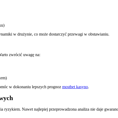
ku)
namiki w drużynie, co może dostarczyć przewagi w obstawianiu.
arto zwrócić uwagę na:
zem)
pomóc w dokonaniu lepszych prognoz
mostbet kasyno
.
owych
ia ryzykiem. Nawet najlepiej przeprowadzona analiza nie daje gwarancj