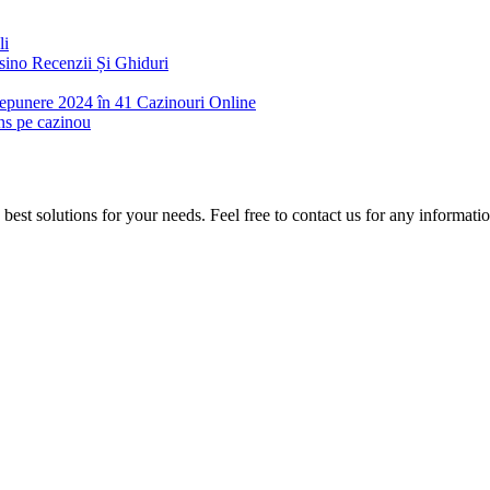
li
ino Recenzii Și Ghiduri
 Depunere 2024 în 41 Cazinouri Online
ins pe cazinou
est solutions for your needs. Feel free to contact us for any informati