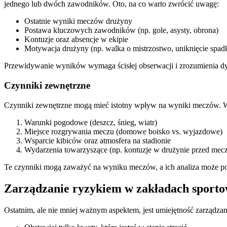
jednego lub dwóch zawodników. Oto, na co warto zwrócić uwagę:
Ostatnie wyniki meczów drużyny
Postawa kluczowych zawodników (np. gole, asysty, obrona)
Kontuzje oraz absencje w ekipie
Motywacja drużyny (np. walka o mistrzostwo, uniknięcie spad
Przewidywanie wyników wymaga ścisłej obserwacji i zrozumienia dy
Czynniki zewnętrzne
Czynniki zewnętrzne mogą mieć istotny wpływ na wyniki meczów. W
Warunki pogodowe (deszcz, śnieg, wiatr)
Miejsce rozgrywania meczu (domowe boisko vs. wyjazdowe)
Wsparcie kibiców oraz atmosfera na stadionie
Wydarzenia towarzyszące (np. kontuzje w drużynie przed mec
Te czynniki mogą zaważyć na wyniku meczów, a ich analiza może 
Zarządzanie ryzykiem w zakładach sport
Ostatnim, ale nie mniej ważnym aspektem, jest umiejętność zarządzan