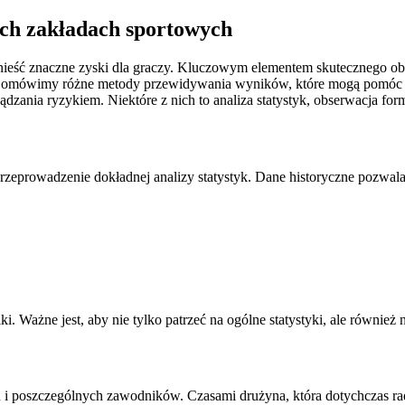
ch zakładach sportowych
eść znaczne zyski dla graczy. Kluczowym elementem skutecznego obst
e omówimy różne metody przewidywania wyników, które mogą pomóc z
dzania ryzykiem. Niektóre z nich to analiza statystyk, obserwacja f
prowadzenie dokładnej analizy statystyk. Dane historyczne pozwalają
. Ważne jest, aby nie tylko patrzeć na ogólne statystyki, ale równie
i poszczególnych zawodników. Czasami drużyna, która dotychczas rad