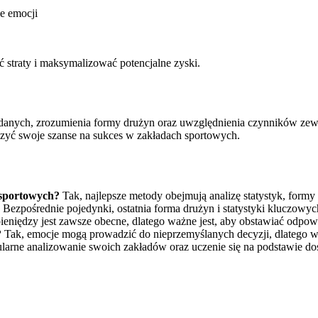
ie emocji
straty i maksymalizować potencjalne zyski.
ych, zrozumienia formy drużyn oraz uwzględnienia czynników zewnęt
szyć swoje szanse na sukces w zakładach sportowych.
 sportowych?
Tak, najlepsze metody obejmują analizę statystyk, form
Bezpośrednie pojedynki, ostatnia forma drużyn i statystyki kluczow
ieniędzy jest zawsze obecne, dlatego ważne jest, aby obstawiać odpowi
?
Tak, emocje mogą prowadzić do nieprzemyślanych decyzji, dlatego war
arne analizowanie swoich zakładów oraz uczenie się na podstawie do