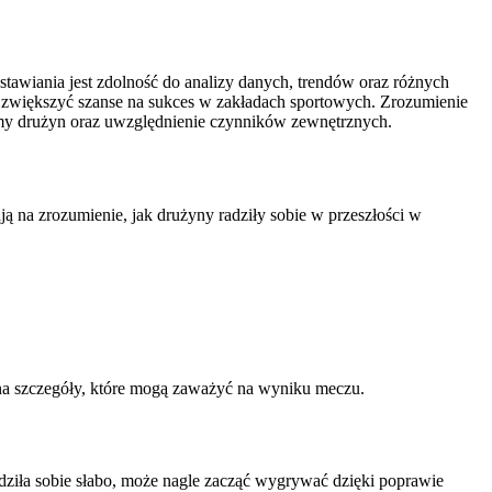
awiania jest zdolność do analizy danych, trendów oraz różnych
większyć szanse na sukces w zakładach sportowych. Zrozumienie
ormy drużyn oraz uwzględnienie czynników zewnętrznych.
 na zrozumienie, jak drużyny radziły sobie w przeszłości w
ż na szczegóły, które mogą zaważyć na wyniku meczu.
ziła sobie słabo, może nagle zacząć wygrywać dzięki poprawie