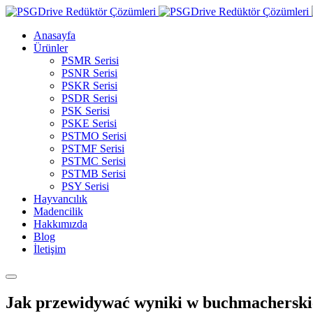
Anasayfa
Ürünler
PSMR Serisi
PSNR Serisi
PSKR Serisi
PSDR Serisi
PSK Serisi
PSKE Serisi
PSTMO Serisi
PSTMF Serisi
PSTMC Serisi
PSTMB Serisi
PSY Serisi
Hayvancılık
Madencilik
Hakkımızda
Blog
İletişim
Jak przewidywać wyniki w buchmacherski