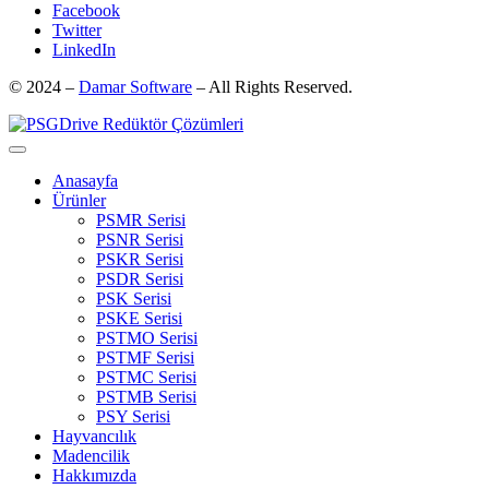
Facebook
Twitter
LinkedIn
© 2024 –
Damar Software
– All Rights Reserved.
Anasayfa
Ürünler
PSMR Serisi
PSNR Serisi
PSKR Serisi
PSDR Serisi
PSK Serisi
PSKE Serisi
PSTMO Serisi
PSTMF Serisi
PSTMC Serisi
PSTMB Serisi
PSY Serisi
Hayvancılık
Madencilik
Hakkımızda