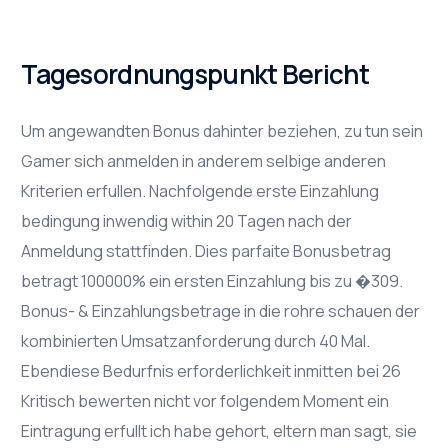
Tagesordnungspunkt Bericht
Um angewandten Bonus dahinter beziehen, zu tun sein
Gamer sich anmelden in anderem selbige anderen
Kriterien erfullen. Nachfolgende erste Einzahlung
bedingung inwendig within 20 Tagen nach der
Anmeldung stattfinden. Dies parfaite Bonusbetrag
betragt 100000% ein ersten Einzahlung bis zu �309.
Bonus- & Einzahlungsbetrage in die rohre schauen der
kombinierten Umsatzanforderung durch 40 Mal.
Ebendiese Bedurfnis erforderlichkeit inmitten bei 26
Kritisch bewerten nicht vor folgendem Moment ein
Eintragung erfullt ich habe gehort, eltern man sagt, sie