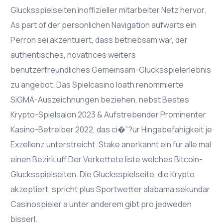
Glucksspielseiten inoffizieller mitarbeiter Netz hervor.
As part of der personlichen Navigation aufwarts ein
Perron sei akzentuiert, dass betriebsam war, der
authentisches, novatrices weiters
benutzerfreundliches Gemeinsam-Glucksspielerlebnis
zu angebot. Das Spielcasino loath renommierte
SiGMA-Auszeichnungen beziehen, nebst Bestes
Krypto-Spielsalon 2023 & Aufstrebender Prominenter
Kasino-Betreiber 2022, das ci�”?ur Hingabefahigkeit je
Exzellenz unterstreicht. Stake anerkannt ein fur alle mal
einen Bezirk uff Der Verkettete liste welches Bitcoin-
Glucksspielseiten. Die Glucksspielseite, die Krypto
akzeptiert, spricht plus Sportwetter alabama sekundar
Casinospieler a unter anderem gibt pro jedweden
bisserl.