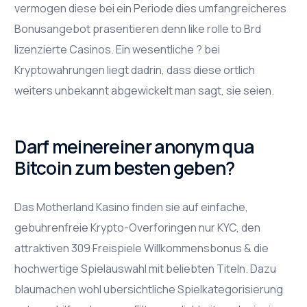
vermogen diese bei ein Periode dies umfangreicheres
Bonusangebot prasentieren denn like rolle to Brd
lizenzierte Casinos. Ein wesentliche ? bei
Kryptowahrungen liegt dadrin, dass diese ortlich
weiters unbekannt abgewickelt man sagt, sie seien.
Darf meinereiner anonym qua
Bitcoin zum besten geben?
Das Motherland Kasino finden sie auf einfache,
gebuhrenfreie Krypto-Overforingen nur KYC, den
attraktiven 309 Freispiele Willkommensbonus & die
hochwertige Spielauswahl mit beliebten Titeln. Dazu
blaumachen wohl ubersichtliche Spielkategorisierung