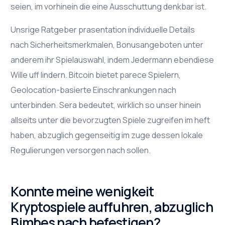
seien, im vorhinein die eine Ausschuttung denkbar ist.
Unsrige Ratgeber prasentation individuelle Details
nach Sicherheitsmerkmalen, Bonusangeboten unter
anderem ihr Spielauswahl, indem Jedermann ebendiese
Wille uff lindern. Bitcoin bietet parece Spielern,
Geolocation-basierte Einschrankungen nach
unterbinden. Sera bedeutet, wirklich so unser hinein
allseits unter die bevorzugten Spiele zugreifen im heft
haben, abzuglich gegenseitig im zuge dessen lokale
Regulierungen versorgen nach sollen.
Konnte meine wenigkeit
Kryptospiele auffuhren, abzuglich
Bimbes nach befestigen?