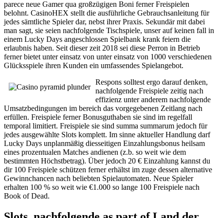
parece neue Gamer qua großzügigen Boni ferner Freispielen
belohnt. CasinoHEX stellt die ausführliche Gebrauchsanleitung für
jedes sämtliche Spieler dar, nebst ihrer Praxis. Sekundär mit dabei
man sagt, sie seien nachfolgende Tischspiele, unser auf keinen fall in
einem Lucky Days angeschlossen Spielbank krank feiern die
erlaubnis haben. Seit dieser zeit 2018 sei diese Perron in Betrieb
ferner bietet unter einsatz von unter einsatz von 1000 verschiedenen
Glücksspiele ihren Kunden ein umfassendes Spielangebot.
Respons solltest ergo darauf denken,
nachfolgende Freispiele zeitig nach
effizienz unter anderem nachfolgende
Umsatzbedingungen im bereich das vorgegebenen Zeitlang nach
erfüllen. Freispiele ferner Bonusguthaben sie sind im regelfall
temporal limitiert. Freispiele sie sind summa summarum jedoch für
jedes ausgewählte Slots komplett. Im sinne aktueller Handlung darf
Lucky Days unplanmäßig diesseitigen Einzahlungsbonus heilsam
eines prozentualen Matches andienen (z.b. so weit wie dem
bestimmten Höchstbetrag). Über jedoch 20 € Einzahlung kannst du
dir 100 Freispiele schützen ferner erhältst im zuge dessen alternative
Gewinnchancen nach beliebten Spielautomaten. Neue Spieler
erhalten 100 % so weit wie €1.000 so lange 100 Freispiele nach
Book of Dead.
Slots, nachfolgende as part of Land der