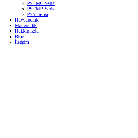
PSTMC Serisi
PSTMB Serisi
PSY Serisi
Hayvancılık
Madencilik
Hakkımızda
Blog
İletişim