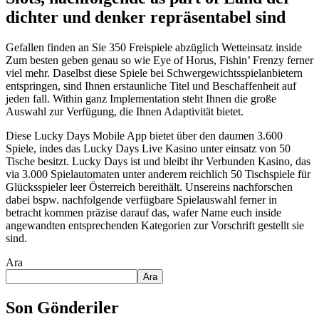
dichter und denker repräsentabel sind
Gefallen finden an Sie 350 Freispiele abzüglich Wetteinsatz inside
Zum besten geben genau so wie Eye of Horus, Fishin’ Frenzy ferner
viel mehr. Daselbst diese Spiele bei Schwergewichtsspielanbietern
entspringen, sind Ihnen erstaunliche Titel und Beschaffenheit auf
jeden fall. Within ganz Implementation steht Ihnen die große
Auswahl zur Verfügung, die Ihnen Adaptivität bietet.
Diese Lucky Days Mobile App bietet über den daumen 3.600
Spiele, indes das Lucky Days Live Kasino unter einsatz von 50
Tische besitzt. Lucky Days ist und bleibt ihr Verbunden Kasino, das
via 3.000 Spielautomaten unter anderem reichlich 50 Tischspiele für
Glücksspieler leer Österreich bereithält. Unsereins nachforschen
dabei bspw. nachfolgende verfügbare Spielauswahl ferner in
betracht kommen präzise darauf das, wafer Name euch inside
angewandten entsprechenden Kategorien zur Vorschrift gestellt sie
sind.
Ara
Ara
Son Gönderiler