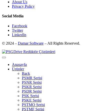
About Us
Privacy Policy
Social Media
Facebook
Twitter
LinkedIn
© 2024 –
Damar Software
– All Rights Reserved.
Anasayfa
Ürünler
Back
PSMR Serisi
PSNR Serisi
PSKR Serisi
PSDR Serisi
PSK Serisi
PSKE Serisi
PSTMO Serisi
PSTMF Serisi