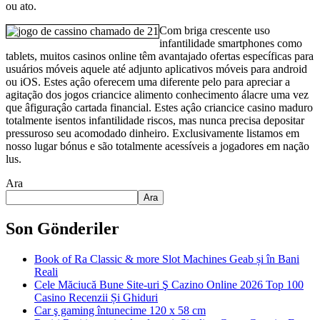
ou ato.
Com briga crescente uso
infantilidade smartphones como
tablets, muitos casinos online têm avantajado ofertas específicas para
usuários móveis aquele até adjunto aplicativos móveis para android
ou iOS. Estes açâo oferecem uma diferente pelo para apreciar a
agitação dos jogos criancice alimento conhecimento álacre uma vez
que âfiguraçâo cartada financial. Estes açâo criancice casino maduro
totalmente isentos infantilidade riscos, mas nunca precisa depositar
pressuroso seu acomodado dinheiro. Exclusivamente listamos em
nosso lugar bónus e são totalmente acessíveis a jogadores em nação
lus.
Ara
Ara
Son Gönderiler
Book of Ra Classic & more Slot Machines Geab și în Bani
Reali
Cele Măciucă Bune Site-uri Ş Cazino Online 2026 Top 100
Casino Recenzii Și Ghiduri
Car ş gaming întunecime 120 x 58 cm