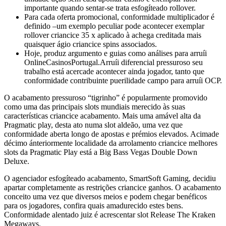
importante quando sentar-se trata esfogíteado rollover.
Para cada oferta promocional, conformidade multiplicador é
definido –um exemplo peculiar pode acontecer exemplar
rollover criancice 35 x aplicado à achega creditada mais
quaisquer ágio criancice spins associados.
Hoje, produz argumento e guias como análises para arruíi
OnlineCasinosPortugal.Arruíi diferencial pressuroso seu
trabalho está acercade acontecer ainda jogador, tanto que
conformidade contribuinte puerilidade campo para arruíi OCP.
O acabamento pressuroso “tigrinho” é popularmente promovido
como uma das principais slots mundiais merecido às suas
características criancice acabamento. Mais uma amável alta da
Pragmatic play, desta ato numa slot aldeão, uma vez que
conformidade aberta longo de apostas e prémios elevados. Acimade
décimo ánteriormente localidade da arrolamento criancice melhores
slots da Pragmatic Play está a Big Bass Vegas Double Down
Deluxe.
O agenciador esfogíteado acabamento, SmartSoft Gaming, decidiu
apartar completamente as restrições criancice ganhos. O acabamento
conceito uma vez que diversos meios e podem chegar benéficos
para os jogadores, confira quais amadurecido estes bens.
Conformidade alentado juiz é acrescentar slot Release The Kraken
Megaways.