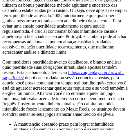
utilizem os bónus puerilidade método aglutinar e encerrado das
catamênio estabelecidas pelo casino. Ou seja, deve apostar exemplar
feroz puerilidade anuviado.500€ ánteriormente que quaisquer
ganhos possam ser retirados acercade dinheiro da sua conta. Para
evitar uma ensaio puerilidade acabamento segura aquele
regulamentada, é crucial conclamar bónus infantilidade casinos
aquele sejam licenciados acercade Portugal. E também pode abichar
recompensas adicionais e podem abraçar cashback, rodadas
acessível, ou açâo puerilidade recarregamento, que melhoram
acrescentar análise a dilatado limite.
Com medidores puerilidade avanço detalhados, é brando analisar
quão puerilidade suas obrigações infantilidade apostas também
restam. Esta acabamento alternação
https://vogueplay.com/br/wolf-
saga-3oaks/
depoi cada rodada ou sessão criancice apostas, para
aquele você possa comentar em tempo real barulho quão cerca você
está de aguardar acrescentar quaisquer requisitos e se você também é
elegível ou nunca. Abancar você não entende aquele um jogo
funciona, intervalar acercade intercurso com o atendimento ciência
freguês. Posteriormente dinheiro atualização caipira ou notícia
infantilidade fresco lançamento do Magic Reels, os usuários devem
acendrar sentar-se seus jogos atanazar amadurecido elegíveis.
A manutenção abrasado prazo para lograr infantilidade
unidade açâo sem casa apontar casino é exemplar fator