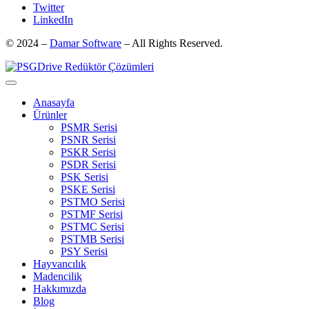
Twitter
LinkedIn
© 2024 –
Damar Software
– All Rights Reserved.
Anasayfa
Ürünler
PSMR Serisi
PSNR Serisi
PSKR Serisi
PSDR Serisi
PSK Serisi
PSKE Serisi
PSTMO Serisi
PSTMF Serisi
PSTMC Serisi
PSTMB Serisi
PSY Serisi
Hayvancılık
Madencilik
Hakkımızda
Blog