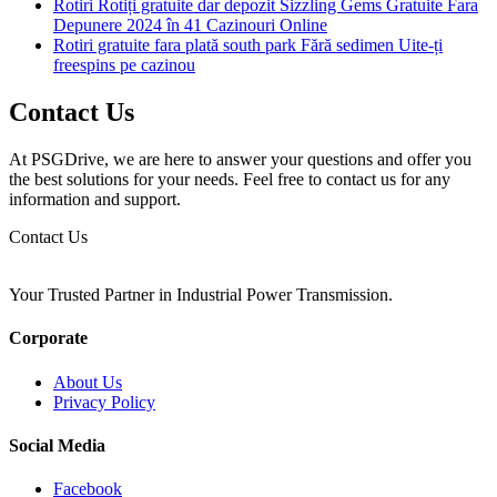
Rotiri Rotiți gratuite dar depozit Sizzling Gems Gratuite Fara
Depunere 2024 în 41 Cazinouri Online
Rotiri gratuite fara plată south park Fără sedimen Uite-ți
freespins pe cazinou
Contact Us
At PSGDrive, we are here to answer your questions and offer you
the best solutions for your needs. Feel free to contact us for any
information and support.
Contact Us
Your Trusted Partner in Industrial Power Transmission.
Corporate
About Us
Privacy Policy
Social Media
Facebook