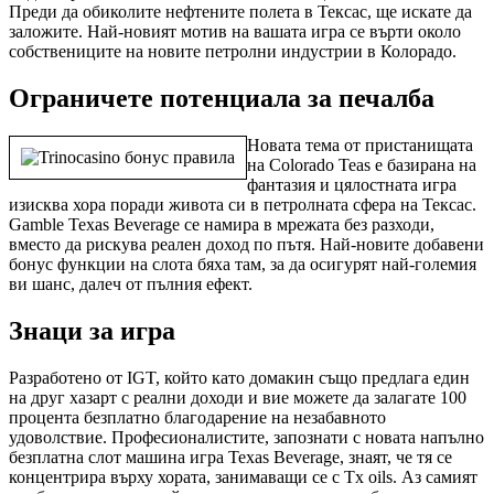
Преди да обиколите нефтените полета в Тексас, ще искате да
заложите. Най-новият мотив на вашата игра се върти около
собствениците на новите петролни индустрии в Колорадо.
Ограничете потенциала за печалба
Новата тема от пристанищата
на Colorado Teas е базирана на
фантазия и цялостната игра
изисква хора поради живота си в петролната сфера на Тексас.
Gamble Texas Beverage се намира в мрежата без разходи,
вместо да рискува реален доход по пътя. Най-новите добавени
бонус функции на слота бяха там, за да осигурят най-големия
ви шанс, далеч от пълния ефект.
Знаци за игра
Разработено от IGT, който като домакин също предлага един
на друг хазарт с реални доходи и вие можете да залагате 100
процента безплатно благодарение на незабавното
удоволствие. Професионалистите, запознати с новата напълно
безплатна слот машина игра Texas Beverage, знаят, че тя се
концентрира върху хората, занимаващи се с Tx oils. Аз самият