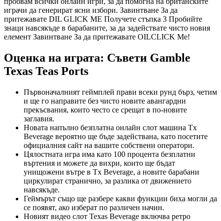
пробвам всички онлайн игри, за да помогна на британските
играчи да генерират ясни избори. Завинтване За да
притежавате DIL GLICK ME Получете стъпка 3 Пробийте
знаци навсякъде в барабаните, за да задействате чисто новия
елемент Завинтване За да притежавате OILCLICK Me!
Оценка на играта: Съвети Gamble
Texas Teas Ports
Първоначалният геймплей прави всеки рунд бърз, четим
и ще го направите без чисто новите авангардни
прекъсвания, които често се срещат в по-новите
заглавия.
Новата напълно безплатна онлайн слот машина Tx
Beverage вероятно ще бъде задействана, като посетите
официалния сайт на вашите собствени оператори.
Цялостната игра има като 100 процента безплатни
въртения и можете да вихри, които ще бъдат
унищожени вътре в Tx Beverage, а новите барабани
циркулират странично, за разлика от движението
навсякъде.
Геймърът също ще разбере какви функции биха могли да
се появят, ако изберат по различен начин.
Новият видео слот Texas Beverage включва ретро