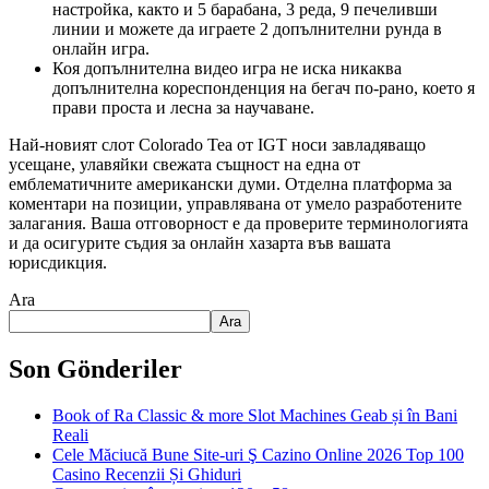
настройка, както и 5 барабана, 3 реда, 9 печеливши
линии и можете да играете 2 допълнителни рунда в
онлайн игра.
Коя допълнителна видео игра не иска никаква
допълнителна кореспонденция на бегач по-рано, което я
прави проста и лесна за научаване.
Най-новият слот Colorado Tea от IGT носи завладяващо
усещане, улавяйки свежата същност на една от
емблематичните американски думи. Отделна платформа за
коментари на позиции, управлявана от умело разработените
залагания. Ваша отговорност е да проверите терминологията
и да осигурите съдия за онлайн хазарта във вашата
юрисдикция.
Ara
Ara
Son Gönderiler
Book of Ra Classic & more Slot Machines Geab și în Bani
Reali
Cele Măciucă Bune Site-uri Ş Cazino Online 2026 Top 100
Casino Recenzii Și Ghiduri