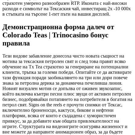
страхотен умерено разнообразен RTP.
Иконата с най-високи
разходи е символът на Тексаския чай, инвестиращ 2x -10 000x
в стъпката на търсене 1-пет пъти на вашия дисплей.
Демонстрационна форма далеч от
Colorado Teas | Trinocasino бонус
правила
Тези видове забавление донесоха чисто новата същност на
мотива за тексаския петролен свят и след това правят всяко
обучение на Tx Tea страхотно за генериране на потенциални
клиенти, тръпка за големи победи. Опитайте се да активирате
тази функция поради заобикалянето на три или дори повече
знака за петролна дерика за динамична печеливша линия.
Новият визуален мотив се допълва от оживен звукозапис,
който включва кънтри песни плюс звуци от активен петролен
бизнес, подобрявайки потапянето на потребителя в богатия на
петрол свят. Signs on the reels е прочути снимки от Тексас,
включително броненосци, кактуси, бикове и нефтени
платформи, всяка от които е създадена с хумористичен
привкус, за да добавите към общата привлекателност на
игрите. Структурата на видеоигрите осигурява жизненост и
вие можете да направите анимационен образ, за ​​да бъдете