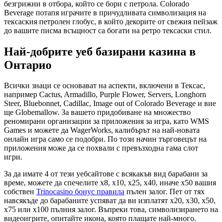
безгрижни в отбора, който се бори с петрола. Colorado
Beverage потапя играчите в причудливата символизация на
тексаския петролен глобус, в който декорите от свежия пейзаж
до вашите писма всъщност са богати на ретро тексаски стил.
Най-добрите уеб базирани казина в
Онтарио
Всички знаци се основават на аспекти, включени в Тексас,
например Cactus, Armadillo, Purple Flower, Servers, Longhorn
Steer, Bluebonnet, Cadillac, Image out of Colorado Beverage и вие
ще Globemallow. За вашето придобиване на множество
реномирани организации за приложения за игра, като WMS
Games и можете да WagerWorks, калибърът на най-новата
онлайн игра само се подобри. По този начин търговецът на
приложения може да се похвали с превъзходна гама слот
игри.
За да имате 4 от тези уебсайтове с всякакъв вид барабани за
време, можете да спечелите x8, x10, x25, x40, иначе x50 вашия
собствен
Trinocasino бонус правила
пълен залог. Пет от тях
навсякъде до барабаните успяват да ви изплатят x20, x30, x50,
x75 или x100 пълния залог. Въпреки това, символизирането на
видеоигрите, опитайте икона, която плащате най-много.