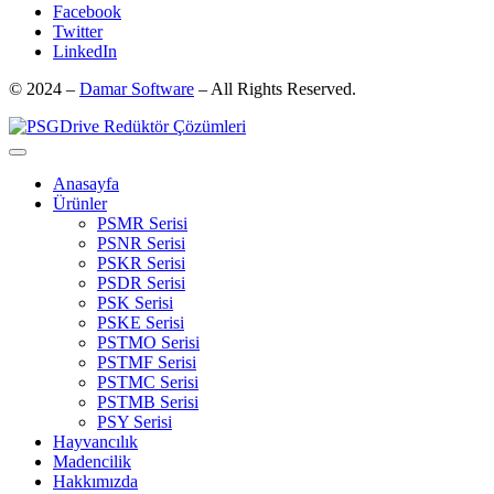
Facebook
Twitter
LinkedIn
© 2024 –
Damar Software
– All Rights Reserved.
Anasayfa
Ürünler
PSMR Serisi
PSNR Serisi
PSKR Serisi
PSDR Serisi
PSK Serisi
PSKE Serisi
PSTMO Serisi
PSTMF Serisi
PSTMC Serisi
PSTMB Serisi
PSY Serisi
Hayvancılık
Madencilik
Hakkımızda