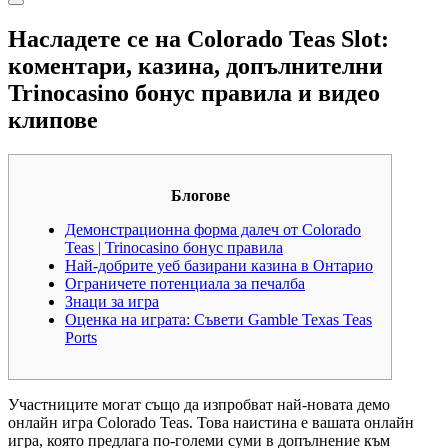
Насладете се на Colorado Teas Slot:
коментари, казина, допълнителни
Trinocasino бонус правила и видео
клипове
Блогове
Демонстрационна форма далеч от Colorado
Teas | Trinocasino бонус правила
Най-добрите уеб базирани казина в Онтарио
Ограничете потенциала за печалба
Знаци за игра
Оценка на играта: Съвети Gamble Texas Teas
Ports
Участниците могат също да изпробват най-новата демо
онлайн игра Colorado Teas. Това наистина е вашата онлайн
игра, която предлага по-големи суми в допълнение към