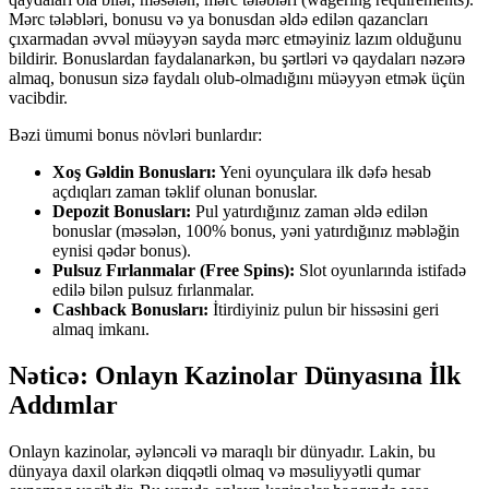
Mərc tələbləri, bonusu və ya bonusdan əldə edilən qazancları
çıxarmadan əvvəl müəyyən sayda mərc etməyiniz lazım olduğunu
bildirir. Bonuslardan faydalanarkən, bu şərtləri və qaydaları nəzərə
almaq, bonusun sizə faydalı olub-olmadığını müəyyən etmək üçün
vacibdir.
Bəzi ümumi bonus növləri bunlardır:
Xoş Gəldin Bonusları:
Yeni oyunçulara ilk dəfə hesab
açdıqları zaman təklif olunan bonuslar.
Depozit Bonusları:
Pul yatırdığınız zaman əldə edilən
bonuslar (məsələn, 100% bonus, yəni yatırdığınız məbləğin
eynisi qədər bonus).
Pulsuz Fırlanmalar (Free Spins):
Slot oyunlarında istifadə
edilə bilən pulsuz fırlanmalar.
Cashback Bonusları:
İtirdiyiniz pulun bir hissəsini geri
almaq imkanı.
Nəticə: Onlayn Kazinolar Dünyasına İlk
Addımlar
Onlayn kazinolar, əyləncəli və maraqlı bir dünyadır. Lakin, bu
dünyaya daxil olarkən diqqətli olmaq və məsuliyyətli qumar