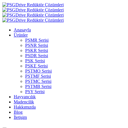
Anasayfa
Ürünler
PSMR Serisi
PSNR Serisi
PSKR Serisi
PSDR Serisi
PSK Serisi
PSKE Serisi
PSTMO Serisi
PSTMF Serisi
PSTMC Serisi
PSTMB Serisi
PSY Serisi
Hayvancılık
Madencilik
Hakkımızda
Blog
İletişim