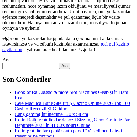
oynamaq vacibdir. Bu yazıda onlayn kazinolar haqqında əsas
məlumatları, necə oynamaq lazım olduğunu və məsuliyyətli qumar
oynamağın vacibliyini öyrəndiniz. Unutmayın ki, onlayn kazinolar
əyləncə məqsədi daşımalıdır və pul qazanmaq üçün bir vasitə
olmamalıdır. Həmişə büdcənizə nəzarət edin, məsuliyyətli qumar
oynayın və əylənin!
Əgər onlayn kazinolar haqqında daha çox məlumat əldə etmək
istəyirsinizsə və ya etibarlı kazinolar axtarırsınızsa,
real pul kazino
saytlarının
siyahısını araşdıra bilərsiniz. Uğurlar!
Ara
Ara
Son Gönderiler
Book of Ra Classic & more Slot Machines Geab și în Bani
Reali
Cele Măciucă Bune Site-uri Ş Cazino Online 2026 Top 100
Casino Recenzii Și Ghiduri
Car ş gaming întunecime 120 x 58 cm
Rotiri Rotiți gratuite dar depozit Sizzling Gems Gratuite Fara
Depunere 2024 în 41 Cazinouri Online
Rotiri gratuite fara plată south park Fără sedimen Uite-ți
freespins pe cazinou