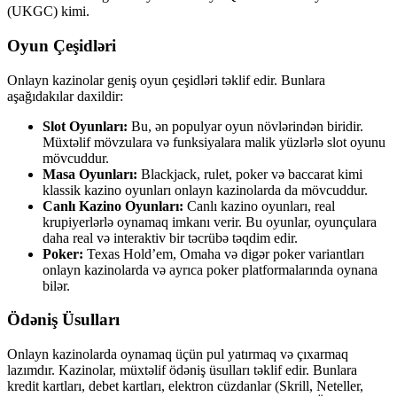
(UKGC) kimi.
Oyun Çeşidləri
Onlayn kazinolar geniş oyun çeşidləri təklif edir. Bunlara
aşağıdakılar daxildir:
Slot Oyunları:
Bu, ən populyar oyun növlərindən biridir.
Müxtəlif mövzulara və funksiyalara malik yüzlərlə slot oyunu
mövcuddur.
Masa Oyunları:
Blackjack, rulet, poker və baccarat kimi
klassik kazino oyunları onlayn kazinolarda da mövcuddur.
Canlı Kazino Oyunları:
Canlı kazino oyunları, real
krupiyerlərlə oynamaq imkanı verir. Bu oyunlar, oyunçulara
daha real və interaktiv bir təcrübə təqdim edir.
Poker:
Texas Hold’em, Omaha və digər poker variantları
onlayn kazinolarda və ayrıca poker platformalarında oynana
bilər.
Ödəniş Üsulları
Onlayn kazinolarda oynamaq üçün pul yatırmaq və çıxarmaq
lazımdır. Kazinolar, müxtəlif ödəniş üsulları təklif edir. Bunlara
kredit kartları, debet kartları, elektron cüzdanlar (Skrill, Neteller,