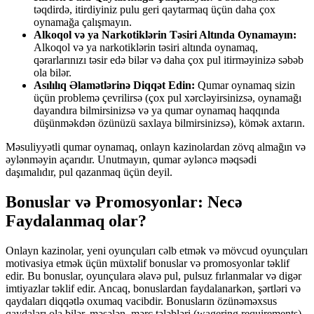
təqdirdə, itirdiyiniz pulu geri qaytarmaq üçün daha çox
oynamağa çalışmayın.
Alkoqol və ya Narkotiklərin Təsiri Altında Oynamayın:
Alkoqol və ya narkotiklərin təsiri altında oynamaq,
qərarlarınızı təsir edə bilər və daha çox pul itirməyinizə səbəb
ola bilər.
Asılılıq Əlamətlərinə Diqqət Edin:
Qumar oynamaq sizin
üçün problemə çevrilirsə (çox pul xərcləyirsinizsə, oynamağı
dayandıra bilmirsinizsə və ya qumar oynamaq haqqında
düşünməkdən özünüzü saxlaya bilmirsinizsə), kömək axtarın.
Məsuliyyətli qumar oynamaq, onlayn kazinolardan zövq almağın və
əylənməyin açarıdır. Unutmayın, qumar əyləncə məqsədi
daşımalıdır, pul qazanmaq üçün deyil.
Bonuslar və Promosyonlar: Necə
Faydalanmaq olar?
Onlayn kazinolar, yeni oyunçuları cəlb etmək və mövcud oyunçuları
motivasiya etmək üçün müxtəlif bonuslar və promosyonlar təklif
edir. Bu bonuslar, oyunçulara əlavə pul, pulsuz fırlanmalar və digər
imtiyazlar təklif edir. Ancaq, bonuslardan faydalanarkən, şərtləri və
qaydaları diqqətlə oxumaq vacibdir. Bonusların özünəməxsus
qaydaları ola bilər, məsələn, mərc tələbləri (wagering requirements).