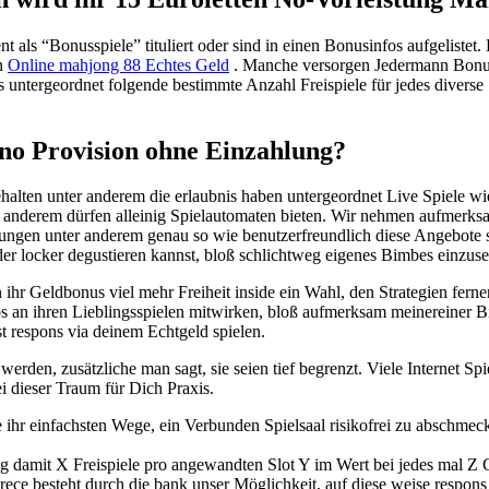
ent als “Bonusspiele” tituliert oder sind in einen Bonusinfos aufgelistet
en
Online mahjong 88 Echtes Geld
. Manche versorgen Jedermann Bonusgu
untergeordnet folgende bestimmte Anzahl Freispiele für jedes diverse 
ino Provision ohne Einzahlung?
alten unter anderem die erlaubnis haben untergeordnet Live Spiele wie 
 anderem dürfen alleinig Spielautomaten bieten. Wir nehmen aufmerksam
ungen unter anderem genau so wie benutzerfreundlich diese Angebote s
er locker degustieren kannst, bloß schlichtweg eigenes Bimbes einzuse
n ihr Geldbonus viel mehr Freiheit inside ein Wahl, den Strategien fern
s an ihren Lieblingsspielen mitwirken, bloß aufmerksam meinereiner Bim
t respons via deinem Echtgeld spielen.
werden, zusätzliche man sagt, sie seien tief begrenzt. Viele Internet Sp
 dieser Traum für Dich Praxis.
e ihr einfachsten Wege, ein Verbunden Spielsaal risikofrei zu abschme
ig damit X Freispiele pro angewandten Slot Y im Wert bei jedes mal Z 
ce besteht durch die bank unser Möglichkeit, auf diese weise respons v