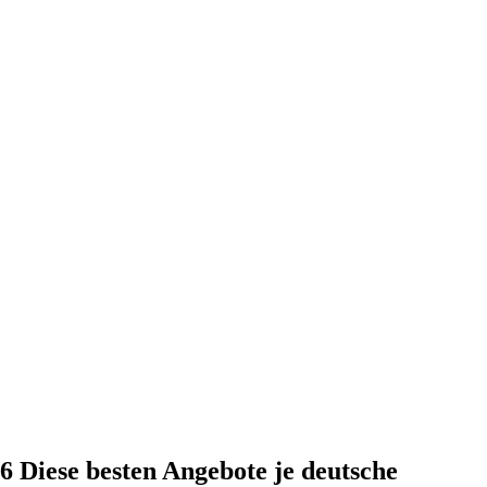
 Diese besten Angebote je deutsche