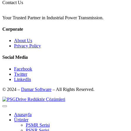
Contact Us
Your Trusted Partner in Industrial Power Transmission.
Corporate
About Us
Privacy Policy
Social Media
Facebook
Twitter
LinkedIn
© 2024 –
Damar Software
– All Rights Reserved.
Anasayfa
Ürünler
PSMR Serisi
PSNR Serisi