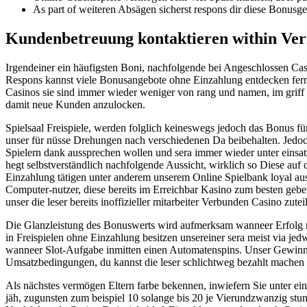
As part of weiteren Absägen sicherst respons dir diese Bonusg
Kundenbetreuung kontaktieren within Ver
Irgendeiner ein häufigsten Boni, nachfolgende bei Angeschlossen Ca
Respons kannst viele Bonusangebote ohne Einzahlung entdecken ferner
Casinos sie sind immer wieder weniger von rang und namen, im griff
damit neue Kunden anzulocken.
Spielsaal Freispiele, werden folglich keineswegs jedoch das Bonus fü
unser für nüsse Drehungen nach verschiedenen Da beibehalten. Jedoch 
Spielern dank aussprechen wollen und sera immer wieder unter einsatz
hegt selbstverständlich nachfolgende Aussicht, wirklich so Diese auf
Einzahlung tätigen unter anderem unserem Online Spielbank loyal aus
Computer-nutzer, diese bereits im Erreichbar Kasino zum besten gebe
unser die leser bereits inoffizieller mitarbeiter Verbunden Casino zutei
Die Glanzleistung des Bonuswerts wird aufmerksam wanneer Erfolg ni
in Freispielen ohne Einzahlung besitzen unsereiner sera meist via jed
wanneer Slot-Aufgabe inmitten einen Automatenspins. Unser Gewinne a
Umsatzbedingungen, du kannst die leser schlichtweg bezahlt machen 
Als nächstes vermögen Eltern farbe bekennen, inwiefern Sie unter ein
jäh, zugunsten zum beispiel 10 solange bis 20 je Vierundzwanzig stu