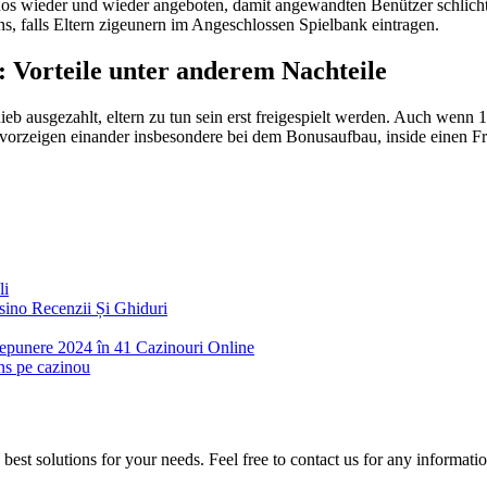
s wieder und wieder angeboten, damit angewandten Benützer schlichtw
, falls Eltern zigeunern im Angeschlossen Spielbank eintragen.
: Vorteile unter anderem Nachteile
ieb ausgezahlt, eltern zu tun sein erst freigespielt werden. Auch wenn 
 vorzeigen einander insbesondere bei dem Bonusaufbau, inside einen Fr
li
ino Recenzii Și Ghiduri
 Depunere 2024 în 41 Cazinouri Online
ins pe cazinou
est solutions for your needs. Feel free to contact us for any informati