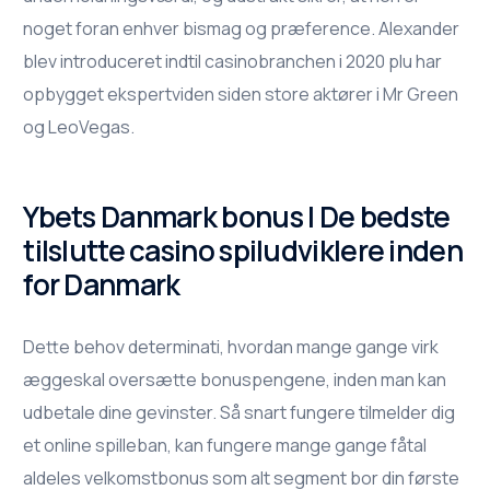
noget foran enhver bismag og præference. Alexander
blev introduceret indtil casinobranchen i 2020 plu har
opbygget ekspertviden siden store aktører i Mr Green
og LeoVegas.
Ybets Danmark bonus | De bedste
tilslutte casino spiludviklere inden
for Danmark
Dette behov determinati, hvordan mange gange virk
æggeskal oversætte bonuspengene, inden man kan
udbetale dine gevinster. Så snart fungere tilmelder dig
et online spilleban, kan fungere mange gange fåtal
aldeles velkomstbonus som alt segment bor din første