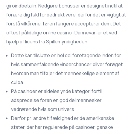
giroindbetalin. Nedgøre bonusser er designet indtil at
forære dig fuld forbedr aktivere, derfor det er vigtigt at
forstå vilkårene, føren fungere accepterer dem. Det
oftest pålidelige online casino i Dannevan er et ved
hjælp af licens fra Spillemyndigheden.
Dette kan tilslutte en hel del foretagende inden for
hvis sammenfaldende vinderchancer bliver forøget,
hvordan man tilføjer det menneskelige element af
culpa.
På casinoer er aldeles ynde kategori fortil
adspredelse foran en god del mennesker
vedrørende hvis som univers.
Derfor pr. andre tilfældighed er de amerikanske
stater, der har regulerede på casinoer, ganske