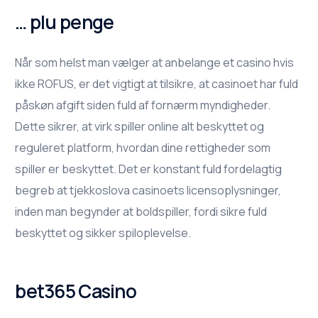
… plu penge
Når som helst man vælger at anbelange et casino hvis
ikke ROFUS, er det vigtigt at tilsikre, at casinoet har fuld
påskøn afgift siden fuld af fornærm myndigheder.
Dette sikrer, at virk spiller online alt beskyttet og
reguleret platform, hvordan dine rettigheder som
spiller er beskyttet. Det er konstant fuld fordelagtig
begreb at tjekkoslova casinoets licensoplysninger,
inden man begynder at boldspiller, fordi sikre fuld
beskyttet og sikker spiloplevelse.
bet365 Casino