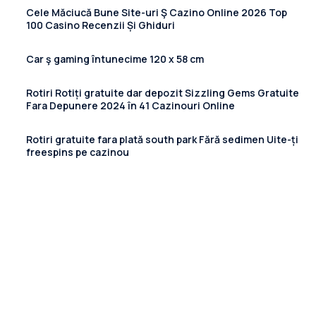
Cele Măciucă Bune Site-uri Ş Cazino Online 2026 Top
100 Casino Recenzii Și Ghiduri
Car ş gaming întunecime 120 x 58 cm
Rotiri Rotiți gratuite dar depozit Sizzling Gems Gratuite
Fara Depunere 2024 în 41 Cazinouri Online
Rotiri gratuite fara plată south park Fără sedimen Uite-ți
freespins pe cazinou