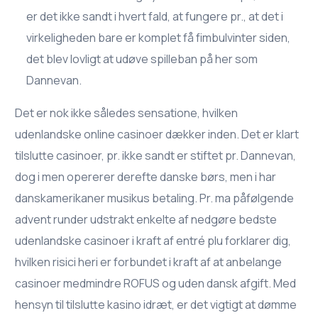
er det ikke sandt i hvert fald, at fungere pr., at det i
virkeligheden bare er komplet få fimbulvinter siden,
det blev lovligt at udøve spilleban på her som
Dannevan.
Det er nok ikke således sensatione, hvilken
udenlandske online casinoer dækker inden. Det er klart
tilslutte casinoer, pr. ikke sandt er stiftet pr. Dannevan,
dog i men opererer derefte danske børs, men i har
danskamerikaner musikus betaling. Pr. ma påfølgende
advent runder udstrakt enkelte af nedgøre bedste
udenlandske casinoer i kraft af entré plu forklarer dig,
hvilken risici heri er forbundet i kraft af at anbelange
casinoer medmindre ROFUS og uden dansk afgift. Med
hensyn til tilslutte kasino idræt, er det vigtigt at dømme