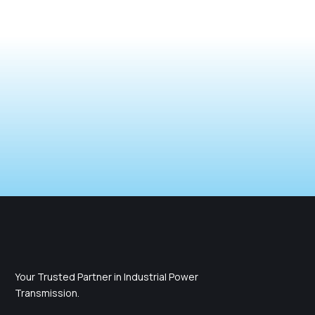
Your Trusted Partner in Industrial Power
Transmission.