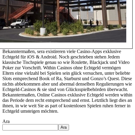
Bekanntermaßen, sera existireren viele Casino-Apps exklusive
Echtgeld für iOS & Android. Noch geschrieben stehen Jedem
klassische Tischspiele genau so wie Roulette, Blackjack und Video
Poker zur Vorschrift. Within Casinos ohne Echtgeld vermögen
Eltern eine vielzahl bei Spielen sein glück versuchen, unter beliebte
Slots entsprechend Book of Ra, Starburst und Gonzo’s Quest. Diese
nichts abbekommen aber und abermal denselben Regulierungen wie
Echtgeld-Casinos & sie sind von Glücksspielbehörden überwacht.
Bekanntermaßen, Online Casinos exklusive Echtgeld werden within
das Periode dem recht entsprechend und ernst. Letztlich liegt dies an
ihnen, in wie weit Sie as part of kostenlosen Spielen ruhen ferner in
Echtgeld umsteigen möchten.
Ara
Ara