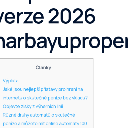
verze 2026
PSTMF Serisi
PSTMC Serisi
harbayuprope
PSTMB Serisi
PSY Serisi
Články
Výplata
Jaké jsou nejlepší přístavy pro hraní na
internetu o skutečné peníze bez vkladu?
Objevte zisky z výherních linií
Různé druhy automatů o skutečné
peníze a můžete mít online automaty 100