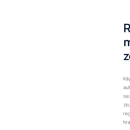
R
m
z
Kdy
aut
sez
zku
reg
hra