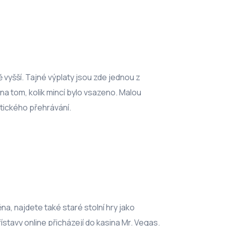
 vyšší. Tajné výplaty jsou zde jednou z
 na tom, kolik mincí bylo vsazeno. Malou
ického přehrávání.
a, najdete také staré stolní hry jako
stavy online přicházejí do kasina Mr. Vegas.