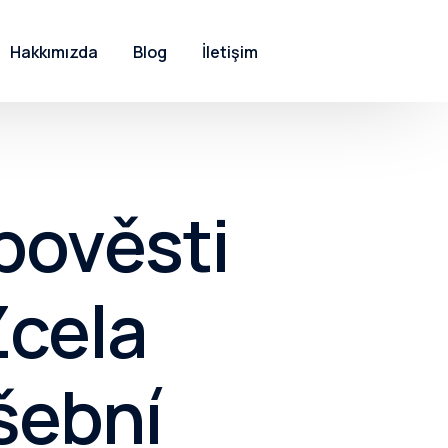
Hakkımızda
Blog
İletişim
pověsti
Zcela
šební