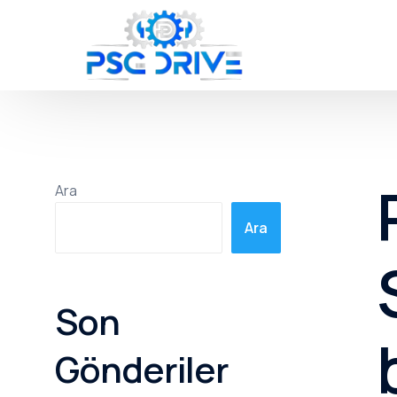
Ara
Ara
Son
Gönderiler