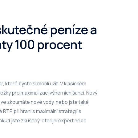
kutečné peníze a
ty 100 procent
, které byste si mohli užít. V klasickém
ložky pro maximalizaci výherních šancí. Nový
eprve zkoumáte nové vody, nebo jste také
 RTP při hraní s maximální strategií s
okud jste zkušený loterijní expert nebo