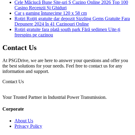
Cele Măciucă Bune Site-uri Ş Cazino Online 2026 Top 100
Casino Recenzii Și Ghiduri
Car ş gaming întunecime 120 x 58 cm
Rotiri Rotiți gratuite dar depozit Sizzling Gems Gratuite Fara
Depunere 2024 în 41 Cazinouri Online
Rotiri gratuite fara plată south park Fără sedimen Uite-ți
freespins pe cazinou
Contact Us
At PSGDrive, we are here to answer your questions and offer you
the best solutions for your needs. Feel free to contact us for any
information and support.
Contact Us
Your Trusted Partner in Industrial Power Transmission.
Corporate
About Us
Privacy Policy