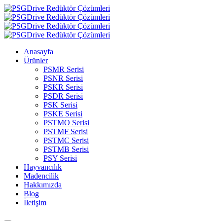
Anasayfa
Ürünler
PSMR Serisi
PSNR Serisi
PSKR Serisi
PSDR Serisi
PSK Serisi
PSKE Serisi
PSTMO Serisi
PSTMF Serisi
PSTMC Serisi
PSTMB Serisi
PSY Serisi
Hayvancılık
Madencilik
Hakkımızda
Blog
İletişim