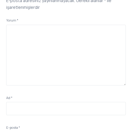
E-posta adresiniz yayınlanmayacak.
Gerekli alanlar
*
ile
işaretlenmişlerdir
Yorum
*
Ad
*
E-posta
*