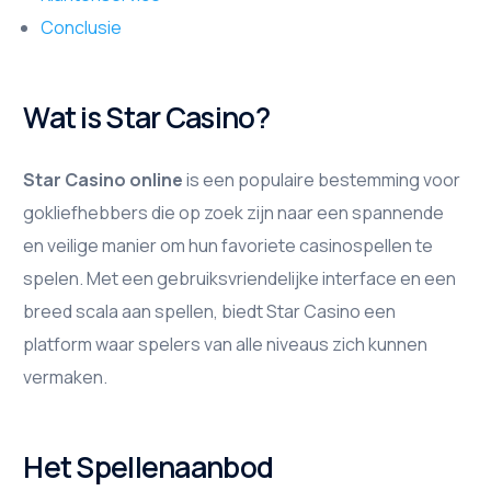
Conclusie
Wat is Star Casino?
Star Casino online
is een populaire bestemming voor
gokliefhebbers die op zoek zijn naar een spannende
en veilige manier om hun favoriete casinospellen te
spelen. Met een gebruiksvriendelijke interface en een
breed scala aan spellen, biedt Star Casino een
platform waar spelers van alle niveaus zich kunnen
vermaken.
Het Spellenaanbod