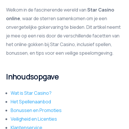
Welkom in de fascinerende wereld van
Star Casino
online
, waar de sterren samenkomen om je een
onvergetelijke gokervaring te bieden. Dit artikel neemt
je mee op een reis door de verschillende facetten van
het online gokken bij Star Casino, inclusief spellen,
bonussen, en tips voor een veilige speelomgeving.
Inhoudsopgave
Wat is Star Casino?
Het Spellenaanbod
Bonussen en Promoties
Veiligheid en Licenties
Klantenservice