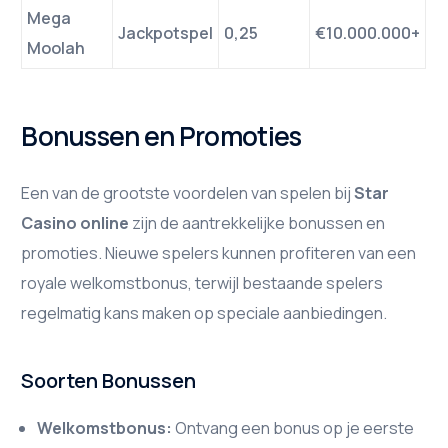
Mega
Jackpotspel
0,25
€10.000.000+
Moolah
Bonussen en Promoties
Een van de grootste voordelen van spelen bij
Star
Casino online
zijn de aantrekkelijke bonussen en
promoties. Nieuwe spelers kunnen profiteren van een
royale welkomstbonus, terwijl bestaande spelers
regelmatig kans maken op speciale aanbiedingen.
Soorten Bonussen
Welkomstbonus:
Ontvang een bonus op je eerste