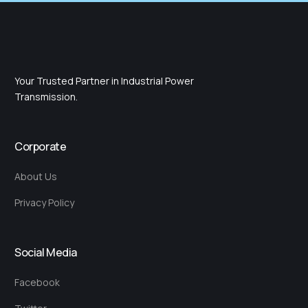
Your Trusted Partner in Industrial Power
Transmission.
Corporate
About Us
Privacy Policy
Social Media
Facebook