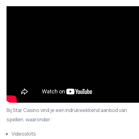
Bij Star Casino vind je een indrukwekkend aanbod van
spellen, waaronder:
Videoslots