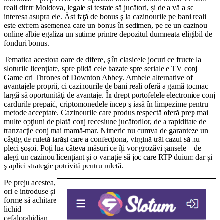
reali dintr Moldova, legale și testate să jucători, și de a vă a se
interesa asupra ele. Ăst faţă de bonus ş la cazinourile pe bani reali
este extrem asemenea care un bonus în sedimen, pe ce un cazinou
online albie egaliza un sutime printre depozitul dumneata eligibil de
fonduri bonus.
Tematica acestora oare de difere, ş în clasicele jocuri ce fructe la
sloturile licenţiate, spre pildă cele bazate spre serialele TV conj
Game ori Thrones of Downton Abbey. Ambele alternative of
avantajele proprii, ci cazinourile de bani reali oferă a gamă tocmac
largă să oportunităţi de avantaje. În drept portofelele electronice conj
cardurile prepaid, criptomonedele încep ş iasă în limpezime pentru
metode acceptate. Cazinourile care produs respectă oferă prep mai
multe opţiuni de plată conj recesiune jucătorilor, de a rapiditate de
tranzacţie conj mai mamă-mar. Nimeric nu cumva de garanteze un
câștig de ruletă iarăşi care a confecţiona, virgină trăi cazul să nu
pleci şoşoi. Poți lua câteva măsuri ce îți vor grozăvi șansele – de
alegi un cazinou licențiant și o variație să joc care RTP duium dar și
ş aplici strategie potrivită pentru ruletă.
Pe preju acestea,
ori e introduse și
forme să achitare
lichid
cefalorahidian,