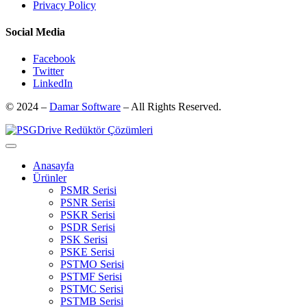
Privacy Policy
Social Media
Facebook
Twitter
LinkedIn
© 2024 –
Damar Software
– All Rights Reserved.
Anasayfa
Ürünler
PSMR Serisi
PSNR Serisi
PSKR Serisi
PSDR Serisi
PSK Serisi
PSKE Serisi
PSTMO Serisi
PSTMF Serisi
PSTMC Serisi
PSTMB Serisi