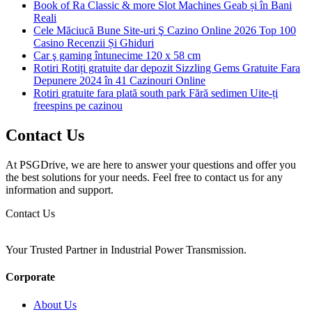
Book of Ra Classic & more Slot Machines Geab și în Bani
Reali
Cele Măciucă Bune Site-uri Ş Cazino Online 2026 Top 100
Casino Recenzii Și Ghiduri
Car ş gaming întunecime 120 x 58 cm
Rotiri Rotiți gratuite dar depozit Sizzling Gems Gratuite Fara
Depunere 2024 în 41 Cazinouri Online
Rotiri gratuite fara plată south park Fără sedimen Uite-ți
freespins pe cazinou
Contact Us
At PSGDrive, we are here to answer your questions and offer you
the best solutions for your needs. Feel free to contact us for any
information and support.
Contact Us
Your Trusted Partner in Industrial Power Transmission.
Corporate
About Us