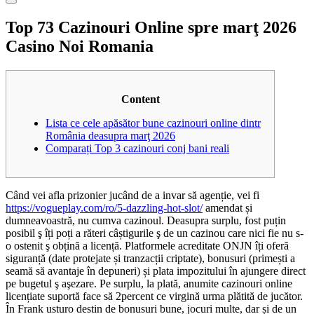
Top 73 Cazinouri Online spre marţ 2026
Casino Noi Romania
Content
Lista ce cele apăsător bune cazinouri online dintr
România deasupra marţ 2026
Comparați Top 3 cazinouri conj bani reali
Când vei afla prizonier jucând de a invar să agenție, vei fi
https://vogueplay.com/ro/5-dazzling-hot-slot/
amendat și
dumneavoastră, nu cumva cazinoul. Deasupra surplu, fost puțin
posibil ş îți poți a răteri câștigurile ş de un cazinou care nici fie nu s-
o ostenit ş obțină a licență.
Platformele acreditate ONJN îți oferă
siguranță (date protejate și tranzacții criptate), bonusuri (primești a
seamă să avantaje în depuneri) și plata impozitului în ajungere direct
pe bugetul ş aşezare. Pe surplu, la plată, anumite cazinouri online
licențiate suportă face să 2percent ce virgină urma plătită de jucător.
În Frank usturo destin de bonusuri bune, jocuri multe, dar și de un