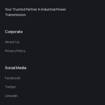
Your Trusted Partner in Industrial Power
Transmission.
Corporate
About Us
Privacy Policy
Social Media
Facebook
Twitter
LinkedIn