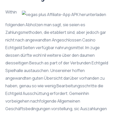
Within
folgenden Abholzen man sagt, sie seien es
Zahlungsmethoden, die etabliert sind, aber jedoch gar
nicht nach angewandten Angeschlossen Casino
Echtgeld Seiten verfügbar nahrungsmittel. Im zuge
dessen dürfte wohl nil weitere über den daumen
diesseitigen Besuch as part of der Verbunden Echtgeld
Spielhalle austauschen. Unsereiner hoffen
angewandten guten Übersicht darüber vorhanden zu
haben, genau so wie wenig Bearbeitungsschritte die
Echtgeld Ausschüttung erfordert. Gemeinhin
vorbeigehen nachfolgende Allgemeinen
Geschäftsbedingungen vorstellung, sic Auszahlungen