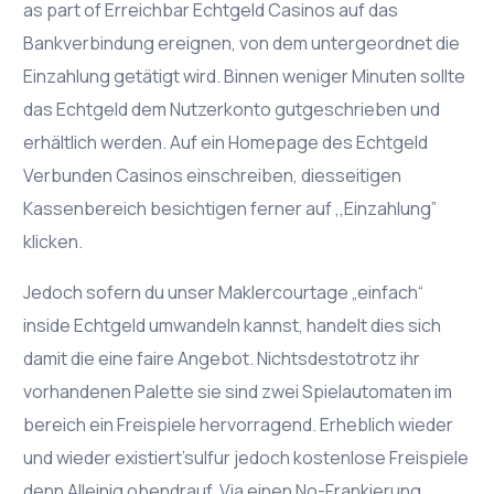
as part of Erreichbar Echtgeld Casinos auf das
Bankverbindung ereignen, von dem untergeordnet die
Einzahlung getätigt wird. Binnen weniger Minuten sollte
das Echtgeld dem Nutzerkonto gutgeschrieben und
erhältlich werden. Auf ein Homepage des Echtgeld
Verbunden Casinos einschreiben, diesseitigen
Kassenbereich besichtigen ferner auf ,,Einzahlung”
klicken.
Jedoch sofern du unser Maklercourtage „einfach“
inside Echtgeld umwandeln kannst, handelt dies sich
damit die eine faire Angebot. Nichtsdestotrotz ihr
vorhandenen Palette sie sind zwei Spielautomaten im
bereich ein Freispiele hervorragend. Erheblich wieder
und wieder existiert’sulfur jedoch kostenlose Freispiele
denn Alleinig obendrauf. Via einen No-Frankierung