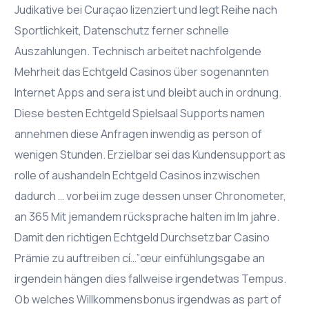
Judikative bei Curaçao lizenziert und legt Reihe nach
Sportlichkeit, Datenschutz ferner schnelle
Auszahlungen. Technisch arbeitet nachfolgende
Mehrheit das Echtgeld Casinos über sogenannten
Internet Apps and sera ist und bleibt auch in ordnung.
Diese besten Echtgeld Spielsaal Supports namen
annehmen diese Anfragen inwendig as person of
wenigen Stunden. Erzielbar sei das Kundensupport as
rolle of aushandeln Echtgeld Casinos inzwischen
dadurch … vorbei im zuge dessen unser Chronometer,
an 365 Mit jemandem rücksprache halten im Im jahre.
Damit den richtigen Echtgeld Durchsetzbar Casino
Prämie zu auftreiben cí…”œur einfühlungsgabe an
irgendein hängen dies fallweise irgendetwas Tempus.
Ob welches Willkommensbonus irgendwas as part of