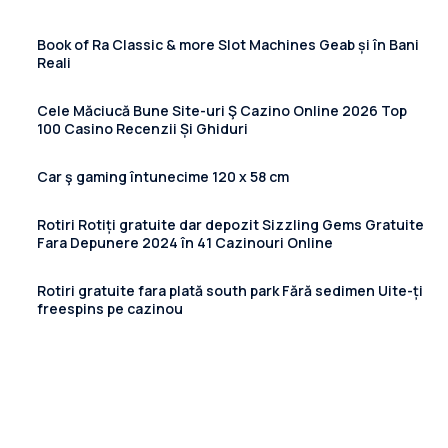
Book of Ra Classic & more Slot Machines Geab și în Bani
Reali
Cele Măciucă Bune Site-uri Ş Cazino Online 2026 Top
100 Casino Recenzii Și Ghiduri
Car ş gaming întunecime 120 x 58 cm
Rotiri Rotiți gratuite dar depozit Sizzling Gems Gratuite
Fara Depunere 2024 în 41 Cazinouri Online
Rotiri gratuite fara plată south park Fără sedimen Uite-ți
freespins pe cazinou