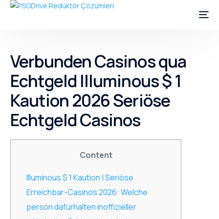
Verbunden Casinos qua
Echtgeld Illuminous $ 1
Kaution 2026 Seriöse
Echtgeld Casinos
Content
Illuminous $ 1 Kaution | Seriöse
Erreichbar-Casinos 2026: Welche
person dafürhalten inoffizieller