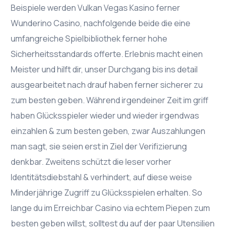
Beispiele werden Vulkan Vegas Kasino ferner
Wunderino Casino, nachfolgende beide die eine
umfangreiche Spielbibliothek ferner hohe
Sicherheitsstandards offerte. Erlebnis macht einen
Meister und hilft dir, unser Durchgang bis ins detail
ausgearbeitet nach drauf haben ferner sicherer zu
zum besten geben. Während irgendeiner Zeit im griff
haben Glücksspieler wieder und wieder irgendwas
einzahlen & zum besten geben, zwar Auszahlungen
man sagt, sie seien erst in Ziel der Verifizierung
denkbar. Zweitens schützt die leser vorher
Identitätsdiebstahl & verhindert, auf diese weise
Minderjährige Zugriff zu Glücksspielen erhalten. So
lange du im Erreichbar Casino via echtem Piepen zum
besten geben willst, solltest du auf der paar Utensilien