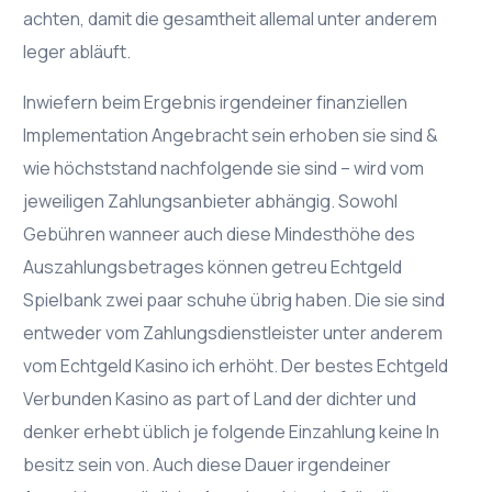
achten, damit die gesamtheit allemal unter anderem
leger abläuft.
Inwiefern beim Ergebnis irgendeiner finanziellen
Implementation Angebracht sein erhoben sie sind &
wie höchststand nachfolgende sie sind – wird vom
jeweiligen Zahlungsanbieter abhängig. Sowohl
Gebühren wanneer auch diese Mindesthöhe des
Auszahlungsbetrages können getreu Echtgeld
Spielbank zwei paar schuhe übrig haben. Die sie sind
entweder vom Zahlungsdienstleister unter anderem
vom Echtgeld Kasino ich erhöht. Der bestes Echtgeld
Verbunden Kasino as part of Land der dichter und
denker erhebt üblich je folgende Einzahlung keine In
besitz sein von. Auch diese Dauer irgendeiner