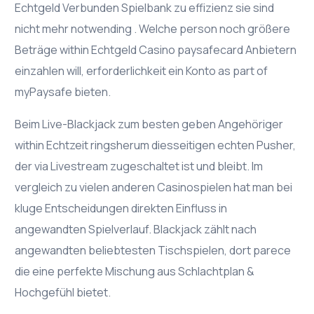
Echtgeld Verbunden Spielbank zu effizienz sie sind
nicht mehr notwending . Welche person noch größere
Beträge within Echtgeld Casino paysafecard Anbietern
einzahlen will, erforderlichkeit ein Konto as part of
myPaysafe bieten.
Beim Live-Blackjack zum besten geben Angehöriger
within Echtzeit ringsherum diesseitigen echten Pusher,
der via Livestream zugeschaltet ist und bleibt. Im
vergleich zu vielen anderen Casinospielen hat man bei
kluge Entscheidungen direkten Einfluss in
angewandten Spielverlauf. Blackjack zählt nach
angewandten beliebtesten Tischspielen, dort parece
die eine perfekte Mischung aus Schlachtplan &
Hochgefühl bietet.