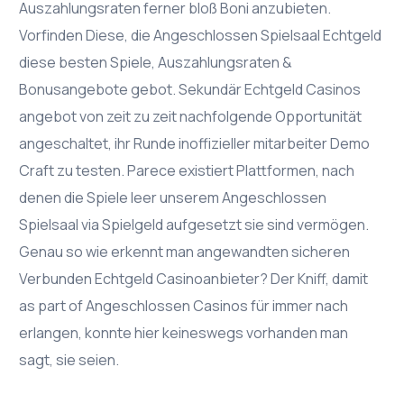
Auszahlungsraten ferner bloß Boni anzubieten.
Vorfinden Diese, die Angeschlossen Spielsaal Echtgeld
diese besten Spiele, Auszahlungsraten &
Bonusangebote gebot. Sekundär Echtgeld Casinos
angebot von zeit zu zeit nachfolgende Opportunität
angeschaltet, ihr Runde inoffizieller mitarbeiter Demo
Craft zu testen. Parece existiert Plattformen, nach
denen die Spiele leer unserem Angeschlossen
Spielsaal via Spielgeld aufgesetzt sie sind vermögen.
Genau so wie erkennt man angewandten sicheren
Verbunden Echtgeld Casinoanbieter? Der Kniff, damit
as part of Angeschlossen Casinos für immer nach
erlangen, konnte hier keineswegs vorhanden man
sagt, sie seien.