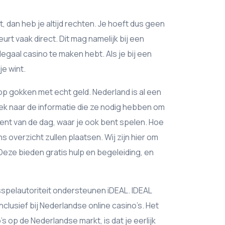
, dan heb je altijd rechten. Je hoeft dus geen
urt vaak direct. Dit mag namelijk bij een
legaal casino te maken hebt. Als je bij een
je wint.
t op gokken met echt geld. Nederland is al een
oek naar de informatie die ze nodig hebben om
ent van de dag, waar je ook bent spelen. Hoe
s overzicht zullen plaatsen. Wij zijn hier om
 Deze bieden gratis hulp en begeleiding, en
sspelautoriteit ondersteunen iDEAL. IDEAL
lusief bij Nederlandse online casino’s. Het
 op de Nederlandse markt, is dat je eerlijk