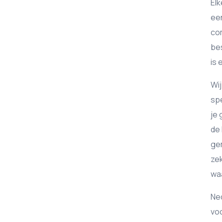
Elk
eer
com
bes
is 
Wij
spe
je 
de 
gem
zek
waa
Ned
voo