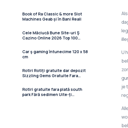
Als
Book of Ra Classic & more Slot
Machines Geab și în Bani Reali
dag
leg
Cele Măciucă Bune Site-uri Ş
Cazino Online 2026 Top 100
ill
Casino Recenzii Și Ghiduri
Car ş gaming întunecime 120 x 58
U h
cm
bel
zor
Rotiri Rotiți gratuite dar depozit
Sizzling Gems Gratuite Fara
gun
Depunere 2024 în 41 Cazinouri
Online
je 
Rotiri gratuite fara plată south
park Fără sedimen Uite-ți
reg
freespins pe cazinou
All
wor
bel