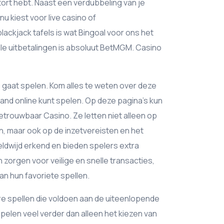
tort hebt. Naast een verdubbeling van je
nu kiest voor live casino of
ackjack tafels is wat Bingoal voor ons het
le uitbetalingen is absoluut BetMGM. Casino
ne gaat spelen. Kom alles te weten over deze
land online kunt spelen. Op deze pagina’s kun
etrouwbaar Casino. Ze letten niet alleen op
, maar ook op de inzetvereisten en het
ldwijd erkend en bieden spelers extra
zorgen voor veilige en snelle transacties,
n hun favoriete spellen.
re spellen die voldoen aan de uiteenlopende
pelen veel verder dan alleen het kiezen van