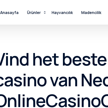
Anasayfa
Ürünler
Hayvancılık
Madencilik
PSMR Serisi
PSNR Serisi
Vind het beste
PSKR Serisi
casino van Ned
PSDR Serisi
PSK Serisi
OnlineCasinoG
PSKE Serisi
PSTMO Serisi