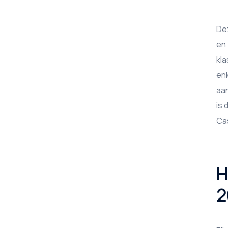
De
en 
kla
enk
aan
is 
Cas
H
2