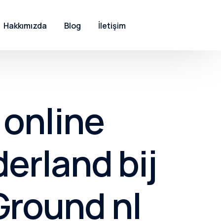
Hakkımızda
Blog
İletişim
 online
erland bij
round nl