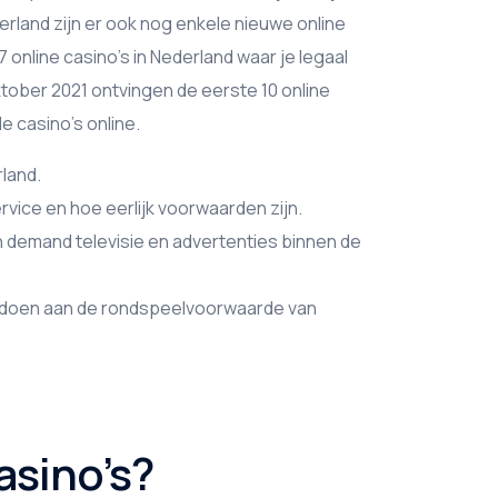
ederland zijn er ook nog enkele nieuwe online
 online casino’s in Nederland waar je legaal
oktober 2021 ontvingen de eerste 10 online
e casino’s online.
land.
vice en hoe eerlijk voorwaarden zijn.
on demand televisie en advertenties binnen de
oldoen aan de rondspeelvoorwaarde van
asino’s?