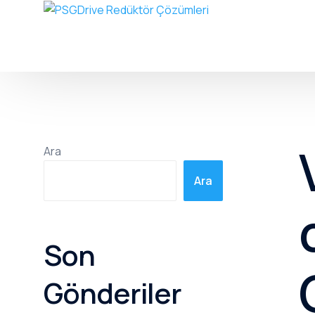
Ara
Ara
Son
Gönderiler