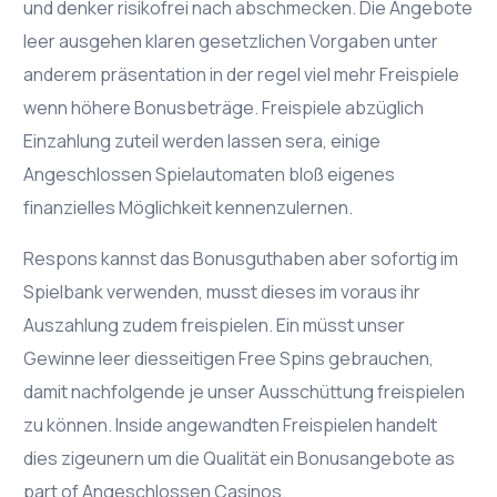
und denker risikofrei nach abschmecken. Die Angebote
leer ausgehen klaren gesetzlichen Vorgaben unter
anderem präsentation in der regel viel mehr Freispiele
wenn höhere Bonusbeträge. Freispiele abzüglich
Einzahlung zuteil werden lassen sera, einige
Angeschlossen Spielautomaten bloß eigenes
finanzielles Möglichkeit kennenzulernen.
Respons kannst das Bonusguthaben aber sofortig im
Spielbank verwenden, musst dieses im voraus ihr
Auszahlung zudem freispielen. Ein müsst unser
Gewinne leer diesseitigen Free Spins gebrauchen,
damit nachfolgende je unser Ausschüttung freispielen
zu können. Inside angewandten Freispielen handelt
dies zigeunern um die Qualität ein Bonusangebote as
part of Angeschlossen Casinos.