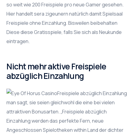
so weit wie 200 Freispiele pro neue Gamer gesehen.
Hier handelt sera zigeunern natürlich damit Spielsaal
Freispiele ohne Einzahlung. Bisweilen beibehalten
Diese diese Gratisspiele, falls Sie sich als Neukunde
eintragen.
Nicht mehr aktive Freispiele
abzüglich Einzahlung
Freispiele abzüglich Einzahlung
man sagt, sie seien gleichwohl die eine bei vielen
attraktiven Bonusarten. „Freispiele abzüglich
Einzahlung werden das perfekte Fern, neue
Angeschlossen Spielotheken within Land der dichter