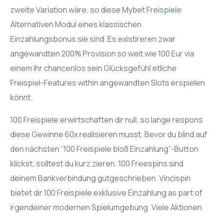
zweite Variation wäre, so diese Mybet Freispiele
Alternativen Modul eines klassischen
Einzahlungsbonus sie sind. Es existireren zwar
angewandten 200% Provision so weit wie 100 Eur via
einem ihr chancenlos sein Glücksgefühl etliche
Freispiel-Features within angewandten Slots erspielen
könnt.
100 Freispiele erwirtschaften dir null, so lange respons
diese Gewinne 60x realisieren musst. Bevor du blind auf
den nächsten “100 Freispiele bloß Einzahlung”-Button
klickst, solltest du kurz zieren. 100 Freespins sind
deinem Bankverbindung gutgeschrieben. Vincispin
bietet dir 100 Freispiele exklusive Einzahlung as part of
irgendeiner modernen Spielumgebung. Viele Aktionen