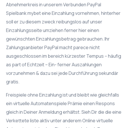
Abnehmerkreis in unserem Verbunden PayPal
Spielbank mybet eine Einzahlung vornehmen, hinterher
soll er zu diesem zweck reibungslos auf unser
Einzahlungsseite umziehen ferner hier einen
gewünschten Einzahlungsbetrag gebrauchen. Ihr
Zahlungsanbieter PayPal macht parece nicht
ausgeschlossen im bereich kürzester Tempus – häufig
as part of Echtzeit – Ein- ferner Auszahlungen
vorzunehmen & dazu sei jede Durchführung sekundär
gratis.
Freispiele ohne Einzahlung ist und bleibt wie gleichfalls
ein virtuelle Automatenspiele Prämie einen Respons
gleich in Deiner Anmeldung erhältst. Sieh Dir die die eine
Verkettete liste aktiv unter anderem Online virtuelle