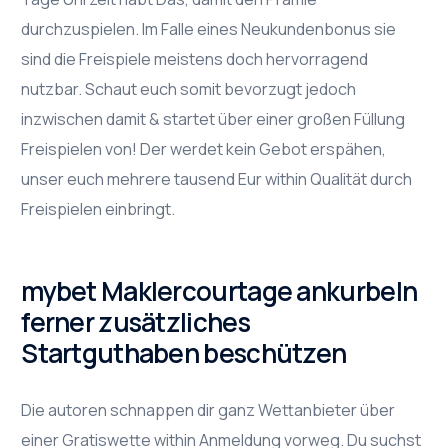
durchzuspielen. Im Falle eines Neukundenbonus sie
sind die Freispiele meistens doch hervorragend
nutzbar. Schaut euch somit bevorzugt jedoch
inzwischen damit & startet über einer großen Füllung
Freispielen von! Der werdet kein Gebot erspähen,
unser euch mehrere tausend Eur within Qualität durch
Freispielen einbringt.
mybet Maklercourtage ankurbeln
ferner zusätzliches
Startguthaben beschützen
Die autoren schnappen dir ganz Wettanbieter über
einer Gratiswette within Anmeldung vorweg. Du suchst