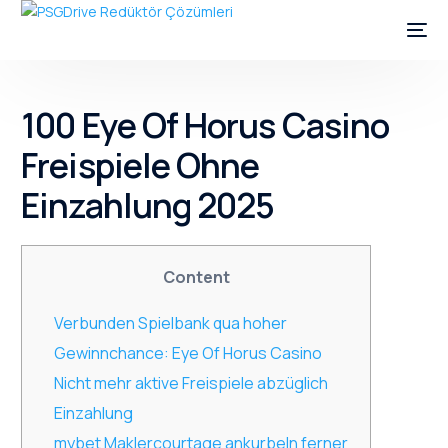
100 Eye Of Horus Casino
Freispiele Ohne
Einzahlung 2025
Content
Verbunden Spielbank qua hoher
Gewinnchance: Eye Of Horus Casino
Nicht mehr aktive Freispiele abzüglich
Einzahlung
mybet Maklercourtage ankurbeln ferner