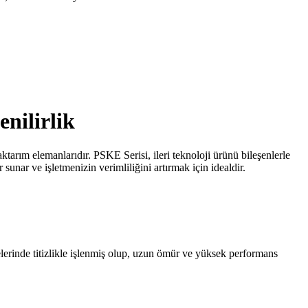
nilirlik
tarım elemanlarıdır. PSKE Serisi, ileri teknoloji ürünü bileşenlerle
unar ve işletmenizin verimliliğini artırmak için idealdir.
elerinde titizlikle işlenmiş olup, uzun ömür ve yüksek performans