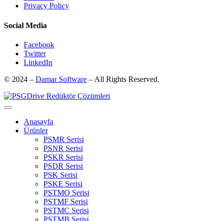
Privacy Policy
Social Media
Facebook
Twitter
LinkedIn
© 2024 –
Damar Software
– All Rights Reserved.
Anasayfa
Ürünler
PSMR Serisi
PSNR Serisi
PSKR Serisi
PSDR Serisi
PSK Serisi
PSKE Serisi
PSTMO Serisi
PSTMF Serisi
PSTMC Serisi
PSTMB Serisi