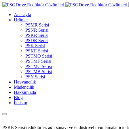
Anasayfa
Ürünler
PSMR Serisi
PSNR Serisi
PSKR Serisi
PSDR Serisi
PSK Serisi
PSKE Serisi
PSTMO Serisi
PSTMF Serisi
PSTMC Serisi
PSTMB Serisi
PSY Serisi
Hayvancılık
Madencilik
Hakkımızda
Blog
İletişim
PSKE Serisi redüktörler, ağır sanayi ve endüstriyel uygulamalar için 