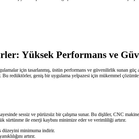
ler: Yüksek Performans ve Güve
lamalar için tasarlanmış, üstün performans ve güvenilirlik sunan güç ak
. Bu redüktörler, geniş bir uygulama yelpazesi için mükemmel çözümler s
 sayesinde sessiz ve pürüzsüz bir çalışma sunar. Bu dişliler, CNC makin
şük sürtünme ile enerji kaybını minimize eder ve verimliliği artırır.
es düzeyini minimuma indirir.
nıklılığını artırır.