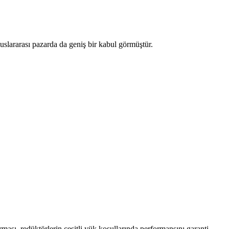
uslararası pazarda da geniş bir kabul görmüştür.
ması, redüktörlerin çeşitli yük koşullarında performansını garanti