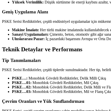
Yüksek Verimlilik:
Düşük sürtünme ile enerji kaybını azaltır, 
Geniş Uygulama Alanı
PSKE Serisi Redüktörler, çeşitli endüstriyel uygulamalar için mükemme
Makine İmalatı:
Her türlü makine imalatında kullanılabilecek e
Sanayi Uygulamaları:
Çimento, beton, otomotiv gibi ağır sana
Uluslararası Pazar:
İç pazardaki başarısını Avrupa ve Orta Doğu
Teknik Detaylar ve Performans
Tip Tanımlamaları
PSKE Serisi Redüktörler, çeşitli tiplerde sunulmaktadır. Her tip, belir
PSKE…:
Monoblok Gövdeli Redüktörler, Delik Milli Çıkış
PSKE…01:
Monoblok Gövdeli Redüktörler, Mil Çıkış
PSKE…02:
Monoblok Gövdeli Redüktörler, Delik Milli ve Fla
PSKE…03:
Monoblok Gövdeli Redüktörler, Mil ve Flanş Çıkı
Çevrim Oranları ve Yük Sınıflandırması
PSKE Serisi, çeşitli çevrim oranlarına sahip modeller sunar, böylece f