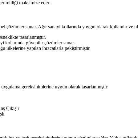
verimliliği maksimize eder.
l çözümler sunar. Ağır sanayi kollarında yaygın olarak kullanılır ve ul
sneklikte tasarlanmıştır.
yi kollarında güvenilir çözümler sunar.
 ülkelerine yapılan ihracatlarla pekiştirmiştir.
li uygulama gereksinimlerine uygun olarak tasarlanmıştır:
nş Çıkışlı
şlı
arklı hız ve tork gereksinimlerine uygun çözümler sağlar. Yük sınıflandır