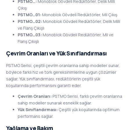
PSTMO…:
Monoblok Gövdeli Redüktörler, Delik Milli
Çıkış
PSTMO…01:
Monoblok Gövdeli Redüktörler, Mil Çıkış
PSTMO…02:
Monoblok Gövdeli Redüktörler, Delik Milli
ve Flanş Çıkışlı
PSTMO…03:
Monoblok Gövdeli Redüktörler, Mil ve
Flanş Çıkışlı
Çevrim Oranları ve Yük Sınıflandırması
PSTMO Serisi, çeşitli çevrim oranlarına sahip modeller sunar,
böylece farklı hız ve tork gereksinimlerine uygun çözümler
sağlar. Yük sınıflandırması, redüktörlerin çeşitli yük
koşullarında performansını garanti eder.
Çevrim Oranları:
PSTMO Serisi, farklı çevrim oranlarına
sahip modeller sunarak esneklik sağlar.
Yük Sınıflandırması:
Çeşitli yük koşullarında optimum
performans sağlar.
Yağlama ve Bakım