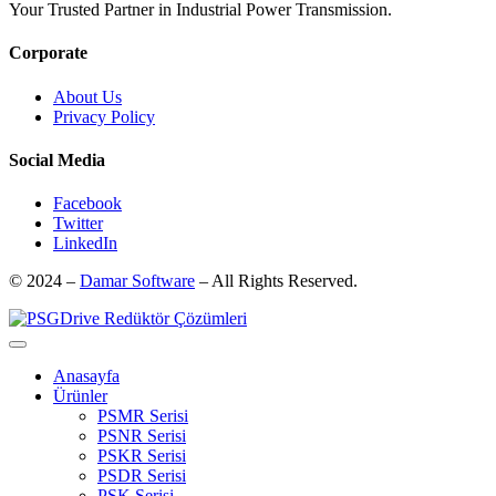
Your Trusted Partner in Industrial Power Transmission.
Corporate
About Us
Privacy Policy
Social Media
Facebook
Twitter
LinkedIn
© 2024 –
Damar Software
– All Rights Reserved.
Anasayfa
Ürünler
PSMR Serisi
PSNR Serisi
PSKR Serisi
PSDR Serisi
PSK Serisi