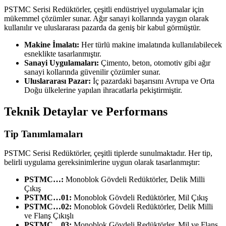
PSTMC Serisi Redüktörler, çeşitli endüstriyel uygulamalar için
mükemmel çözümler sunar. Ağır sanayi kollarında yaygın olarak
kullanılır ve uluslararası pazarda da geniş bir kabul görmüştür.
Makine İmalatı:
Her türlü makine imalatında kullanılabilecek
esneklikte tasarlanmıştır.
Sanayi Uygulamaları:
Çimento, beton, otomotiv gibi ağır
sanayi kollarında güvenilir çözümler sunar.
Uluslararası Pazar:
İç pazardaki başarısını Avrupa ve Orta
Doğu ülkelerine yapılan ihracatlarla pekiştirmiştir.
Teknik Detaylar ve Performans
Tip Tanımlamaları
PSTMC Serisi Redüktörler, çeşitli tiplerde sunulmaktadır. Her tip,
belirli uygulama gereksinimlerine uygun olarak tasarlanmıştır:
PSTMC…:
Monoblok Gövdeli Redüktörler, Delik Milli
Çıkış
PSTMC…01:
Monoblok Gövdeli Redüktörler, Mil Çıkış
PSTMC…02:
Monoblok Gövdeli Redüktörler, Delik Milli
ve Flanş Çıkışlı
PSTMC…03:
Monoblok Gövdeli Redüktörler, Mil ve Flanş