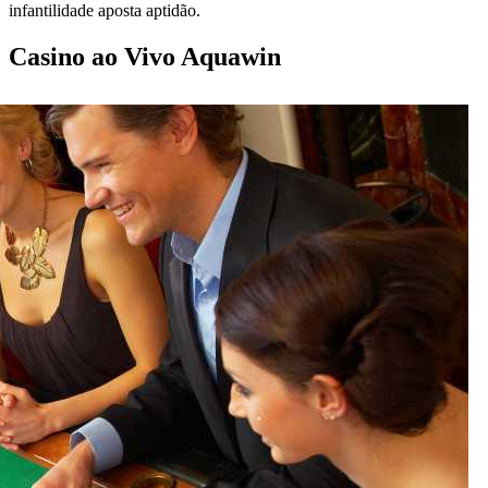
infantilidade aposta aptidão.
Casino ao Vivo Aquawin