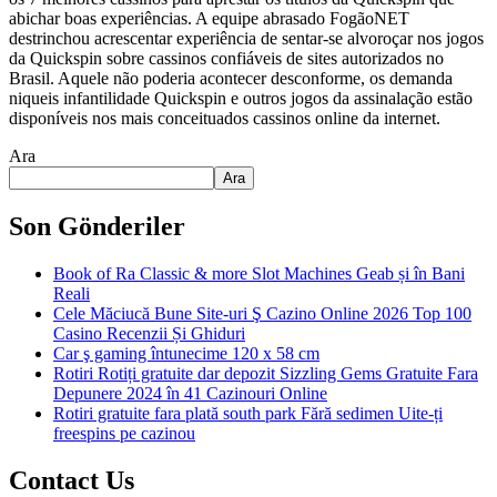
abichar boas experiências. A equipe abrasado FogãoNET
destrinchou acrescentar experiência de sentar-se alvoroçar nos jogos
da Quickspin sobre cassinos confiáveis de sites autorizados no
Brasil. Aquele não poderia acontecer desconforme, os demanda
niqueis infantilidade Quickspin e outros jogos da assinalação estão
disponíveis nos mais conceituados cassinos online da internet.
Ara
Ara
Son Gönderiler
Book of Ra Classic & more Slot Machines Geab și în Bani
Reali
Cele Măciucă Bune Site-uri Ş Cazino Online 2026 Top 100
Casino Recenzii Și Ghiduri
Car ş gaming întunecime 120 x 58 cm
Rotiri Rotiți gratuite dar depozit Sizzling Gems Gratuite Fara
Depunere 2024 în 41 Cazinouri Online
Rotiri gratuite fara plată south park Fără sedimen Uite-ți
freespins pe cazinou
Contact Us