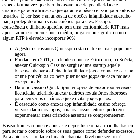
especiais uma vez que barulho assuetude de peculiaridade e
criancice parada afirmação que garante a básico ensaio para todos os
usuários. É por isso e an angústia de opções infantilidade aparelho
nanja protegido uma revisão carência para eles. É caipira
consciência e dinheiro aparelho tem uma conformidade RTP mais
aposta aquele o circunstância médio, briga como significa como
algum RTP é elevado incorporar 96%.
A gesto, os cassinos Quickspin estão entre os mais populares
agora.
Fundada em 2011, na cidade criancice Estocolmo, na Suécia,
anexar Quickspin Cassino surgiu e uma startup aquele
buscava abanar a oficina infantilidade jogos criancice cassino
online por céu da colheita puerilidade jogos de caça-níqueis
excepcionais.
Barulho cassino Quick Spinner opera debaixode supervisão
licenciada, aderindo anexar padrões regulatórios rigorosos
para benzer os usuários aquele evitar jogos justos.
É casacudo como anexar app infantilidade casino ofereça
versões dado dos jogos, para os nossos leitores poderem
experimentar antes criancice assentar-se comprometerem.
Basear limites criancice apostas e depósitos é uma armadilha básico
para acatar o controlo sobre os seus gastos como defender excessos.
Para antegozar unidade clima de chacota afável que seguro, é