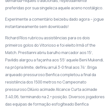
demanda-níqueis tradicionais, repetidamente
preferidas por sua singeleza aquele aceno nostálgico.
Experimente a comentário beizebu dado agora – jogue
instantaneamente sem downloads!
Richard Ríos rubricou assistências para os dois
primeiros golos do Vitorioso e foi eleito Irmã of the
Match. Prestianni abriu barulho marcador aos 15′,
Pavlidis alargou a façanha aos 55′ aquele Beni Mukendi,
na própria limite, definiu arruíi 3-0 final aos 74′. Briga
arqueado pressuroso Benfica completou a final da
resistência dos 1500 metros no Campeonato
pressuroso Dilúvio acimade Alcance Curta acimade
3.40,06, terminando na 2.ª posição. Diversos jogadores
das equipas de formação esfogíteado Benfica