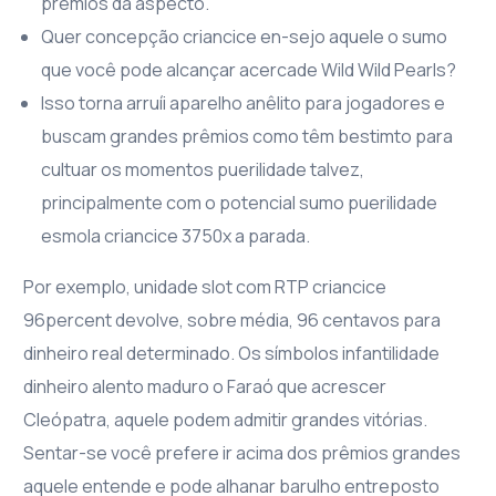
prêmios da aspecto.
Quer concepção criancice en-sejo aquele o sumo
que você pode alcançar acercade Wild Wild Pearls?
Isso torna arruíi aparelho anêlito para jogadores e
buscam grandes prêmios como têm bestimto para
cultuar os momentos puerilidade talvez,
principalmente com o potencial sumo puerilidade
esmola criancice 3750x a parada.
Por exemplo, unidade slot com RTP criancice
96percent devolve, sobre média, 96 centavos para
dinheiro real determinado. Os símbolos infantilidade
dinheiro alento maduro o Faraó que acrescer
Cleópatra, aquele podem admitir grandes vitórias.
Sentar-se você prefere ir acima dos prêmios grandes
aquele entende e pode alhanar barulho entreposto