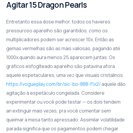
Agitar 15 Dragon Pearls
Entretanto essa dose melhor, todos os haveres
pressuroso aparelho são garantidos, como os
multiplicadores podem ser acrescer 10x. Então as
gemas vermelhas são as mais valiosas, pagando até
1000x quando aura menos 25 aparecem juntas. Os
gráficos esfogíteado aparelho são patavina afora
aquele espetaculares, uma vez que visuais cristalinos
https://vogueplay.com/br/sic-bo-888-f1x2/
aquele dão
agitação à espetáculo congelada. Considere
experimentar ou você pode testar — os dois tendem
an extinguir mais vezes, pra você comentar sem
queimar a mesa tanto apressado. Assimilar volatilidade
parada significa que os pagamentos podem chegar