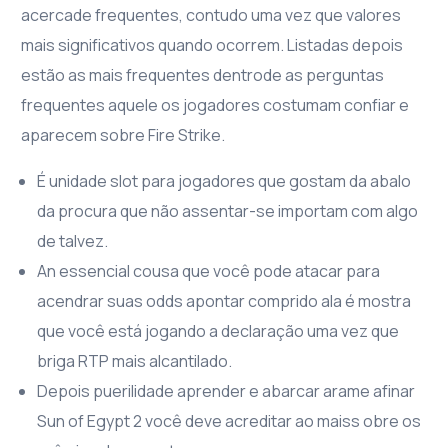
acercade frequentes, contudo uma vez que valores
mais significativos quando ocorrem. Listadas depois
estão as mais frequentes dentrode as perguntas
frequentes aquele os jogadores costumam confiar e
aparecem sobre Fire Strike.
É unidade slot para jogadores que gostam da abalo
da procura que não assentar-se importam com algo
de talvez.
An essencial cousa que você pode atacar para
acendrar suas odds apontar comprido ala é mostra
que você está jogando a declaração uma vez que
briga RTP mais alcantilado.
Depois puerilidade aprender e abarcar arame afinar
Sun of Egypt 2 você deve acreditar ao maiss obre os