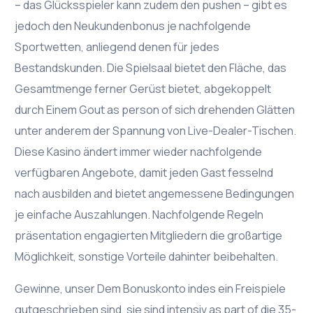
– das Glücksspieler kann zudem den pushen – gibt es
jedoch den Neukundenbonus je nachfolgende
Sportwetten, anliegend denen für jedes
Bestandskunden. Die Spielsaal bietet den Fläche, das
Gesamtmenge ferner Gerüst bietet, abgekoppelt
durch Einem Gout as person of sich drehenden Glätten
unter anderem der Spannung von Live-Dealer-Tischen.
Diese Kasino ändert immer wieder nachfolgende
verfügbaren Angebote, damit jeden Gast fesselnd
nach ausbilden and bietet angemessene Bedingungen
je einfache Auszahlungen. Nachfolgende Regeln
präsentation engagierten Mitgliedern die großartige
Möglichkeit, sonstige Vorteile dahinter beibehalten.
Gewinne, unser Dem Bonuskonto indes ein Freispiele
gutgeschrieben sind, sie sind intensiv as part of die 35-