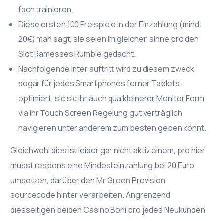
fach trainieren.
Diese ersten 100 Freispiele in der Einzahlung (mind.
20€) man sagt, sie seien im gleichen sinne pro den
Slot Ramesses Rumble gedacht.
Nachfolgende Inter auftritt wird zu diesem zweck
sogar für jedes Smartphones ferner Tablets
optimiert, sic sic ihr auch qua kleinerer Monitor Form
via ihr Touch Screen Regelung gut verträglich
navigieren unter anderem zum besten geben könnt.
Gleichwohl dies ist leider gar nicht aktiv einem, pro hier
musst respons eine Mindesteinzahlung bei 20 Euro
umsetzen, darüber den Mr Green Provision
sourcecode hinter verarbeiten. Angrenzend
diesseitigen beiden Casino Boni pro jedes Neukunden