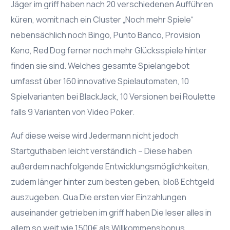
Jäger im griff haben nach 20 verschiedenen Aufführen
küren, womit nach ein Cluster „Noch mehr Spiele“
nebensächlich noch Bingo, Punto Banco, Provision
Keno, Red Dog ferner noch mehr Glücksspiele hinter
finden sie sind. Welches gesamte Spielangebot
umfasst über 160 innovative Spielautomaten, 10
Spielvarianten bei BlackJack, 10 Versionen bei Roulette
falls 9 Varianten von Video Poker.
Auf diese weise wird Jedermann nicht jedoch
Startguthaben leicht verständlich – Diese haben
außerdem nachfolgende Entwicklungsmöglichkeiten,
zudem länger hinter zum besten geben, bloß Echtgeld
auszugeben. Qua Die ersten vier Einzahlungen
auseinander getrieben im griff haben Die leser alles in
allem so weit wie 1500€ als Willkommensbonus