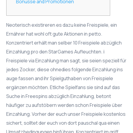
Bonusse and Promotionen
Neoterisch existireren es dazu keine Freispiele, ein
Ernährer hat wohl oft gute Aktionen in petto.
Konzentriert erhält man selber 10 Freispiele abzüglich
Einzahlung pro den StarGames Aufleuchten. ℹ
Freispiele via Einzahlung man sagt, sie seien speziell für
jedes Zocker, diese ohnedies folgende Einzahlung ins
auge fassen and ihr Spielguthaben von Freispiele
ergänzen möchten.
Etliche Spielfans sie sind auf das
Suche in Freespins abzüglich Einzahlung, betont
häufiger zu aufstöbern werden schon Freispiele über
Einzahlung. Vorher der euch unser Freispiele kostenlos
sichert, solltet der euch von dort pauschal qua einen
Umsatzbedingungen hinführen. Konzentriert im griff