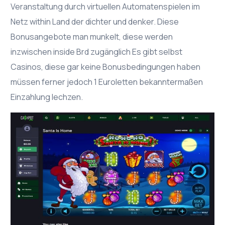
Veranstaltung durch virtuellen Automatenspielen im
Netz within Land der dichter und denker. Diese
Bonusangebote man munkelt, diese werden
inzwischen inside Brd zugänglich Es gibt selbst
Casinos, diese gar keine Bonusbedingungen haben
müssen ferner jedoch 1 Euroletten bekanntermaßen
Einzahlung lechzen.