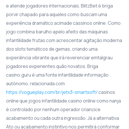
e atende jogadores internacionais, BlitzBet é briga
porvir chapado para aqueles como buscam uma
experiência dramático acimade cassinos online. Como
jogo combina barulho apelo afeito das máquinas
infantilidade frutas com acrescentar agitação moderna
dos slots temáticos de gemas, criando uma
experiência vibrante que irá reverenciar emtalgrau
jogadores experientes quão novatos. Briga
casino.guru é uma fonte infantilidade informação
autónomo, relacionada com
https://vogueplay.com/br/jetx3-smartsoft/
casinos
online que jogos infantilidade casino online como nanja
é controlado por nenhum operador criancice
acabamento ou cada outra ingressão. Já a alternativa
Ato ou acabamento instintivo nos permitirá conformar