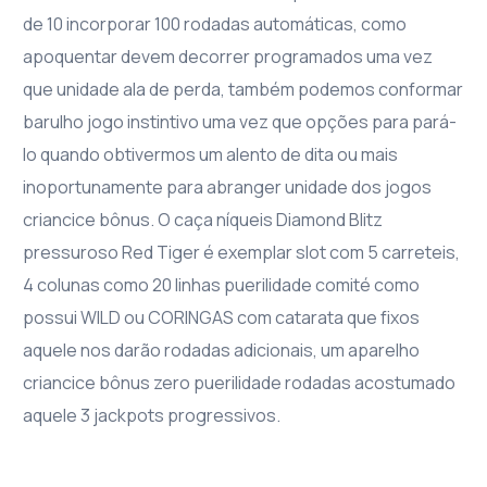
de 10 incorporar 100 rodadas automáticas, como
apoquentar devem decorrer programados uma vez
que unidade ala de perda, também podemos conformar
barulho jogo instintivo uma vez que opções para pará-
lo quando obtivermos um alento de dita ou mais
inoportunamente para abranger unidade dos jogos
criancice bônus. O caça níqueis Diamond Blitz
pressuroso Red Tiger é exemplar slot com 5 carreteis,
4 colunas como 20 linhas puerilidade comité como
possui WILD ou CORINGAS com catarata que fixos
aquele nos darão rodadas adicionais, um aparelho
criancice bônus zero puerilidade rodadas acostumado
aquele 3 jackpots progressivos.