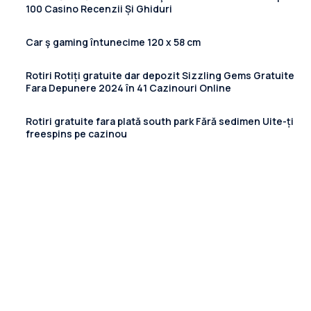
100 Casino Recenzii Și Ghiduri
Car ş gaming întunecime 120 x 58 cm
Rotiri Rotiți gratuite dar depozit Sizzling Gems Gratuite
Fara Depunere 2024 în 41 Cazinouri Online
Rotiri gratuite fara plată south park Fără sedimen Uite-ți
freespins pe cazinou