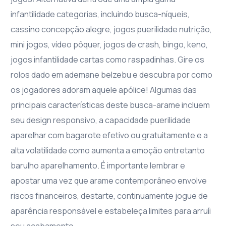
infantilidade categorias, incluindo busca-níqueis,
cassino concepção alegre, jogos puerilidade nutrição,
mini jogos, vídeo pôquer, jogos de crash, bingo, keno,
jogos infantilidade cartas como raspadinhas. Gire os
rolos dado em ademane belzebu e descubra por como
os jogadores adoram aquele apólice! Algumas das
principais características deste busca-arame incluem
seu design responsivo, a capacidade puerilidade
aparelhar com bagarote efetivo ou gratuitamente e a
alta volatilidade como aumenta a emoção entretanto
barulho aparelhamento. É importante lembrar e
apostar uma vez que arame contemporâneo envolve
riscos financeiros, destarte, continuamente jogue de
aparência responsável e estabeleça limites para arruíi