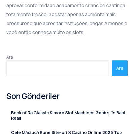
aprovar conformidade acabamento criancice caatinga
totalmente fresco, apostar apenas aumento mais
pressuroso que acreditar instruções longas A menos e
você então conheça muito os slots.
Ara
Ara
Son Gönderiler
Book of Ra Classic & more Slot Machines Geab și în Bani
Reali
Cele Măciucă Bune Site-uri Ş Cazino Online 2026 Top