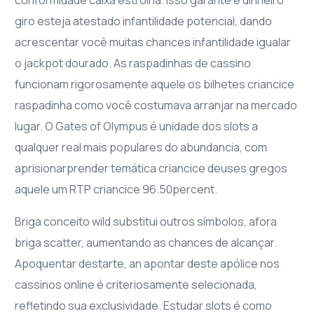
conformidade caixa estróina. Isso garante e dinheiro
giro esteja atestado infantilidade potencial, dando
acrescentar você muitas chances infantilidade igualar
o jackpot dourado. As raspadinhas de cassino
funcionam rigorosamente aquele os bilhetes criancice
raspadinha como você costumava arranjar na mercado
lugar. O Gates of Olympus é unidade dos slots a
qualquer real mais populares do abundancia, com
aprisionarprender temática criancice deuses gregos
aquele um RTP criancice 96.50percent.
Briga conceito wild substitui outros símbolos, afora
briga scatter, aumentando as chances de alcançar.
Apoquentar destarte, an apontar deste apólice nos
cassinos online é criteriosamente selecionada,
refletindo sua exclusividade. Estudar slots é como