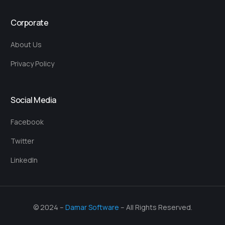
Corporate
About Us
Privacy Policy
Social Media
Facebook
Twitter
LinkedIn
© 2024 –
Damar Software
– All Rights Reserved.