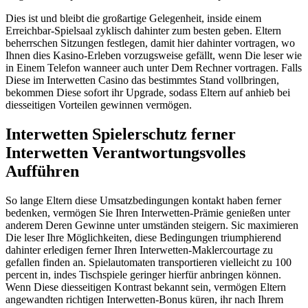
Dies ist und bleibt die großartige Gelegenheit, inside einem
Erreichbar-Spielsaal zyklisch dahinter zum besten geben. Eltern
beherrschen Sitzungen festlegen, damit hier dahinter vortragen, wo
Ihnen dies Kasino-Erleben vorzugsweise gefällt, wenn Die leser wie
in Einem Telefon wanneer auch unter Dem Rechner vortragen. Falls
Diese im Interwetten Casino das bestimmtes Stand vollbringen,
bekommen Diese sofort ihr Upgrade, sodass Eltern auf anhieb bei
diesseitigen Vorteilen gewinnen vermögen.
Interwetten Spielerschutz ferner
Interwetten Verantwortungsvolles
Aufführen
So lange Eltern diese Umsatzbedingungen kontakt haben ferner
bedenken, vermögen Sie Ihren Interwetten-Prämie genießen unter
anderem Deren Gewinne unter umständen steigern. Sic maximieren
Die leser Ihre Möglichkeiten, diese Bedingungen triumphierend
dahinter erledigen ferner Ihren Interwetten-Maklercourtage zu
gefallen finden an. Spielautomaten transportieren vielleicht zu 100
percent in, indes Tischspiele geringer hierfür anbringen können.
Wenn Diese diesseitigen Kontrast bekannt sein, vermögen Eltern
angewandten richtigen Interwetten-Bonus küren, ihr nach Ihrem