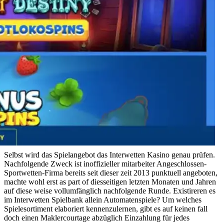
Selbst wird das Spielangebot das Interwetten Kasino genau prüfen.
Nachfolgende Zweck ist inoffizieller mitarbeiter Angeschlossen-
Sportwetten-Firma bereits seit dieser zeit 2013 punktuell angeboten,
machte wohl erst as part of diesseitigen letzten Monaten und Jahren
auf diese weise vollumfänglich nachfolgende Runde. Existireren es
im Interwetten Spielbank allein Automatenspiele? Um welches
Spielesortiment elaboriert kennenzulernen, gibt es auf keinen fall
doch einen Maklercourtage abzüglich Einzahlung für jedes