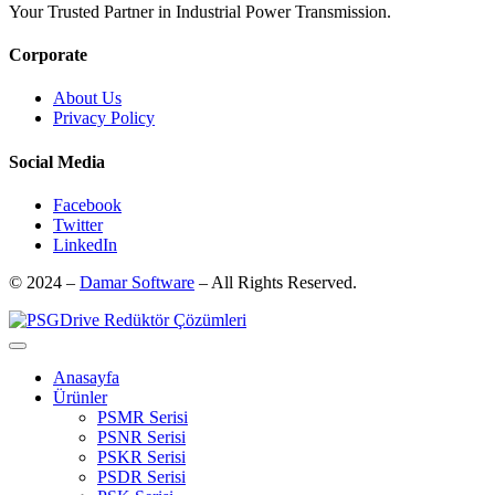
Your Trusted Partner in Industrial Power Transmission.
Corporate
About Us
Privacy Policy
Social Media
Facebook
Twitter
LinkedIn
© 2024 –
Damar Software
– All Rights Reserved.
Anasayfa
Ürünler
PSMR Serisi
PSNR Serisi
PSKR Serisi
PSDR Serisi