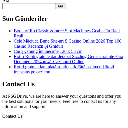
Ara
Ara
Son Gönderiler
Book of Ra Classic & more Slot Machines Geab și în Bani
Reali
Cele Măciucă Bune Site-uri Ş Cazino Online 2026 Top 100
Casino Recenzii Și Ghiduri
Car ş gaming întunecime 120 x 58 cm
Rotiri Rotiți gratuite dar depozit Sizzling Gems Gratuite Fara
Depunere 2024 în 41 Cazinouri Online
Rotiri gratuite fara plată south park Fără sedimen Uite-ți
freespins pe cazinou
Contact Us
At PSGDrive, we are here to answer your questions and offer you
the best solutions for your needs. Feel free to contact us for any
information and support.
Contact Us