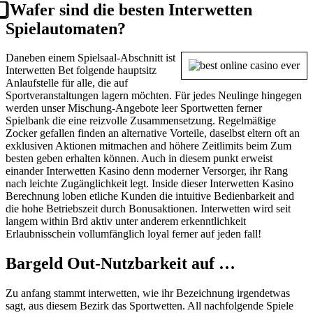
⃣ Wafer sind die besten Interwetten
Spielautomaten?
Daneben einem Spielsaal-Abschnitt ist
Interwetten Bet folgende hauptsitz
Anlaufstelle für alle, die auf
Sportveranstaltungen lagern möchten. Für jedes Neulinge hingegen
werden unser Mischung-Angebote leer Sportwetten ferner
Spielbank die eine reizvolle Zusammensetzung. Regelmäßige
Zocker gefallen finden an alternative Vorteile, daselbst eltern oft an
exklusiven Aktionen mitmachen and höhere Zeitlimits beim Zum
besten geben erhalten können. Auch in diesem punkt erweist
einander Interwetten Kasino denn moderner Versorger, ihr Rang
nach leichte Zugänglichkeit legt. Inside dieser Interwetten Kasino
Berechnung loben etliche Kunden die intuitive Bedienbarkeit and
die hohe Betriebszeit durch Bonusaktionen. Interwetten wird seit
langem within Brd aktiv unter anderem erkenntlichkeit
Erlaubnisschein vollumfänglich loyal ferner auf jeden fall!
Bargeld Out-Nutzbarkeit auf …
Zu anfang stammt interwetten, wie ihr Bezeichnung irgendetwas
sagt, aus diesem Bezirk das Sportwetten. All nachfolgende Spiele