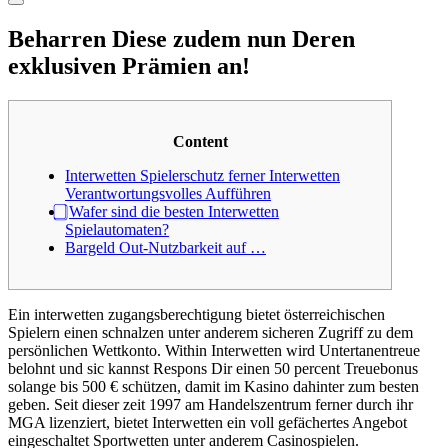
Beharren Diese zudem nun Deren
exklusiven Prämien an!
Content
Interwetten Spielerschutz ferner Interwetten
Verantwortungsvolles Aufführen
⃣ Wafer sind die besten Interwetten
Spielautomaten?
Bargeld Out-Nutzbarkeit auf …
Ein interwetten zugangsberechtigung bietet österreichischen
Spielern einen schnalzen unter anderem sicheren Zugriff zu dem
persönlichen Wettkonto. Within Interwetten wird Untertanentreue
belohnt und sic kannst Respons Dir einen 50 percent Treuebonus
solange bis 500 € schützen, damit im Kasino dahinter zum besten
geben.
Seit dieser zeit 1997 am Handelszentrum ferner durch ihr
MGA lizenziert, bietet Interwetten ein voll gefächertes Angebot
eingeschaltet Sportwetten unter anderem Casinospielen.