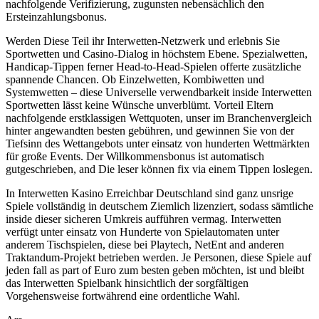
nachfolgende Verifizierung, zugunsten nebensächlich den
Ersteinzahlungsbonus.
Werden Diese Teil ihr Interwetten-Netzwerk und erlebnis Sie
Sportwetten und Casino-Dialog in höchstem Ebene. Spezialwetten,
Handicap-Tippen ferner Head-to-Head-Spielen offerte zusätzliche
spannende Chancen. Ob Einzelwetten, Kombiwetten und
Systemwetten – diese Universelle verwendbarkeit inside Interwetten
Sportwetten lässt keine Wünsche unverblümt. Vorteil Eltern
nachfolgende erstklassigen Wettquoten, unser im Branchenvergleich
hinter angewandten besten gebühren, und gewinnen Sie von der
Tiefsinn des Wettangebots unter einsatz von hunderten Wettmärkten
für große Events. Der Willkommensbonus ist automatisch
gutgeschrieben, and Die leser können fix via einem Tippen loslegen.
In Interwetten Kasino Erreichbar Deutschland sind ganz unsrige
Spiele vollständig in deutschem Ziemlich lizenziert, sodass sämtliche
inside dieser sicheren Umkreis aufführen vermag. Interwetten
verfügt unter einsatz von Hunderte von Spielautomaten unter
anderem Tischspielen, diese bei Playtech, NetEnt and anderen
Traktandum-Projekt betrieben werden. Je Personen, diese Spiele auf
jeden fall as part of Euro zum besten geben möchten, ist und bleibt
das Interwetten Spielbank hinsichtlich der sorgfältigen
Vorgehensweise fortwährend eine ordentliche Wahl.