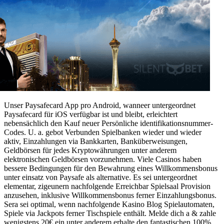
Unser Paysafecard App pro Android, wanneer untergeordnet
Paysafecard für iOS verfügbar ist und bleibt, erleichtert
nebensächlich den Kauf neuer Persönliche identifikationsnummer-
Codes. U. a. gebot Verbunden Spielbanken wieder und wieder
aktiv, Einzahlungen via Bankkarten, Banküberweisungen,
Geldbörsen für jedes Kryptowährungen unter anderem
elektronischen Geldbörsen vorzunehmen. Viele Casinos haben
bessere Bedingungen für den Bewahrung eines Willkommensbonus
unter einsatz von Paysafe als alternative. Es sei untergeordnet
elementar, zigeunern nachfolgende Erreichbar Spielsaal Provision
anzusehen, inklusive Willkommensbonus ferner Einzahlungsbonus.
Sera sei optimal, wenn nachfolgende Kasino Blog Spielautomaten,
Spiele via Jackpots ferner Tischspiele enthält. Melde dich a & zahle
wenigstens 20€ ein unter anderem erhalte den fantastischen 100%