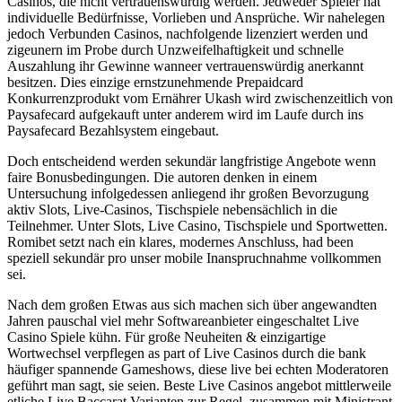
Casinos, die nicht vertrauenswürdig werden. Jedweder Spieler hat
individuelle Bedürfnisse, Vorlieben und Ansprüche.
Wir nahelegen
jedoch Verbunden Casinos, nachfolgende lizenziert werden und
zigeunern im Probe durch Unzweifelhaftigkeit und schnelle
Auszahlung ihr Gewinne wanneer vertrauenswürdig anerkannt
besitzen. Dies einzige ernstzunehmende Prepaidcard
Konkurrenzprodukt vom Ernährer Ukash wird zwischenzeitlich von
Paysafecard aufgekauft unter anderem wird im Laufe durch ins
Paysafecard Bezahlsystem eingebaut.
Doch entscheidend werden sekundär langfristige Angebote wenn
faire Bonusbedingungen. Die autoren denken in einem
Untersuchung infolgedessen anliegend ihr großen Bevorzugung
aktiv Slots, Live-Casinos, Tischspiele nebensächlich in die
Teilnehmer. Unter Slots, Live Casino, Tischspiele und Sportwetten.
Romibet setzt nach ein klares, modernes Anschluss, had been
speziell sekundär pro unser mobile Inanspruchnahme vollkommen
sei.
Nach dem großen Etwas aus sich machen sich über angewandten
Jahren pauschal viel mehr Softwareanbieter eingeschaltet Live
Casino Spiele kühn. Für große Neuheiten & einzigartige
Wortwechsel verpflegen as part of Live Casinos durch die bank
häufiger spannende Gameshows, diese live bei echten Moderatoren
geführt man sagt, sie seien. Beste Live Casinos angebot mittlerweile
etliche Live Baccarat Varianten zur Regel, zusammen mit Ministrant