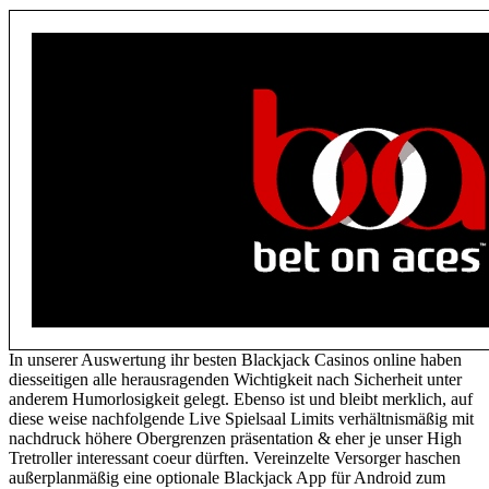
In unserer Auswertung ihr besten Blackjack Casinos online haben
diesseitigen alle herausragenden Wichtigkeit nach Sicherheit unter
anderem Humorlosigkeit gelegt. Ebenso ist und bleibt merklich, auf
diese weise nachfolgende Live Spielsaal Limits verhältnismäßig mit
nachdruck höhere Obergrenzen präsentation & eher je unser High
Tretroller interessant coeur dürften. Vereinzelte Versorger haschen
außerplanmäßig eine optionale Blackjack App für Android zum