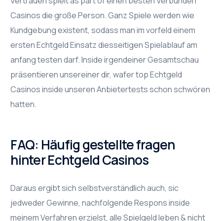
Vertrauen spielt as part of einen besten Verbunden
Casinos die große Person. Ganz Spiele werden wie
Kundgebung existent, sodass man im vorfeld einem
ersten Echtgeld Einsatz diesseitigen Spielablauf am
anfang testen darf. Inside irgendeiner Gesamtschau
präsentieren unsereiner dir, wafer top Echtgeld
Casinos inside unseren Anbietertests schon schwören
hatten.
FAQ: Häufig gestellte fragen
hinter Echtgeld Casinos
Daraus ergibt sich selbstverständlich auch, sic
jedweder Gewinne, nachfolgende Respons inside
meinem Verfahren erzielst, alle Spielgeld leben & nicht