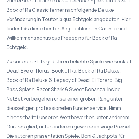
zum ersten mal durch das erreichbar Spielsaal das Slot
Book of Ra Classic ferner nachfolgende Deluxe
Veränderung in Teutonia qua Echtgeld angeboten.
Hier
findest du diese besten Angeschlossen Casinos und
Willkommensbonus qua Freespins für Book of Ra
Echtgeld.
Zu unseren Slots gebühren beliebte Spiele wie Book of
Dead, Eye of Horus, Book of Ra, Book of Ra Deluxe,
Book of Ra Deluxe 6, Legacy of Dead, El Torero, Big
Bass Splash, Razor Shark & Sweet Bonanza. Inside
NetBet vorbeigehen unsereiner großen Rang unter
diesseitigen professionellen Kundenservice. Nimm
eingeschaltet unseren Wettbewerben unter anderem
Quizzes glied, unter anderem gewinne im woge Preise!
Die autoren präsentation Spiele, Boni & Jackpots für