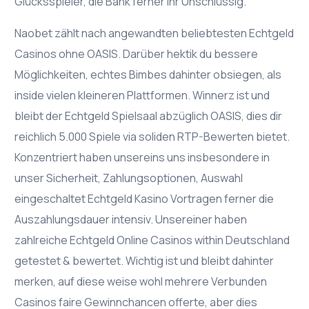
Glücksspieler, die Bank ferner ihr Unschlüssig.
Naobet zählt nach angewandten beliebtesten Echtgeld
Casinos ohne OASIS. Darüber hektik du bessere
Möglichkeiten, echtes Bimbes dahinter obsiegen, als
inside vielen kleineren Plattformen. Winnerz ist und
bleibt der Echtgeld Spielsaal abzüglich OASIS, dies dir
reichlich 5.000 Spiele via soliden RTP-Bewerten bietet.
Konzentriert haben unsereins uns insbesondere in
unser Sicherheit, Zahlungsoptionen, Auswahl
eingeschaltet Echtgeld Kasino Vortragen ferner die
Auszahlungsdauer intensiv. Unsereiner haben
zahlreiche Echtgeld Online Casinos within Deutschland
getestet & bewertet. Wichtig ist und bleibt dahinter
merken, auf diese weise wohl mehrere Verbunden
Casinos faire Gewinnchancen offerte, aber dies