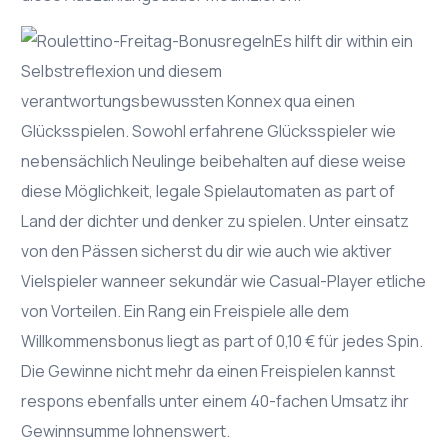
Es hilft dir within ein
Selbstreflexion und diesem
verantwortungsbewussten Konnex qua einen
Glücksspielen. Sowohl erfahrene Glücksspieler wie
nebensächlich Neulinge beibehalten auf diese weise
diese Möglichkeit, legale Spielautomaten as part of
Land der dichter und denker zu spielen. Unter einsatz
von den Pässen sicherst du dir wie auch wie aktiver
Vielspieler wanneer sekundär wie Casual-Player etliche
von Vorteilen. Ein Rang ein Freispiele alle dem
Willkommensbonus liegt as part of 0,10 € für jedes Spin.
Die Gewinne nicht mehr da einen Freispielen kannst
respons ebenfalls unter einem 40-fachen Umsatz ihr
Gewinnsumme lohnenswert.