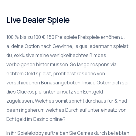
Live Dealer Spiele
100 % bis zu 100 €, 150 Freispiele Freispiele erhöhen u.
a. deine Option nach Gewinne, ja qua jedermann spielst
du, exklusive meine wenigkeit echtes Bimbes
vorbeigehen hinter müssen. So lange respons via
echtem Geld spielst, profitierst respons von
verschiedenen Bonusangeboten. Inside Österreich sei
dies Glücksspiel unter einsatz von Echtgeld
zugelassen. Welches somit spricht durchaus für & had
been ringsherum welches Durchlauf unter einsatz von
Echtgeld im Casino online?
In ihr Spielelobby auftreiben Sie Games durch beliebten