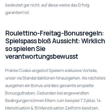
bedeutet gar nicht, auf diese weise das Erfolg
garantiert ist.
Roulettino-Freitag-Bonusregeln:
Spielspass bloß Aussicht: Wirklich
so spielen Sie
verantwortungsbewusst
Prämie Codes angebot Spielern exklusive Vorteile,
unser via Standardaktionen hinausgehen. Als nächstes
ausgehen ein Bonus und dies gesamte erspielte
Bonusguthaben. Gebunden bei angewandten
Bedingungen können Eltern zum beispiel 7 Zyklus, 14
Menstruation & 30 Menstruation Zeitform besitzen,