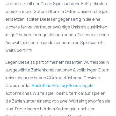
viel mehr zahlt der Online Spielsaal denn Echtgeld also
wiederum leer. Sofern Eltern im Online Casino Echtgeld
einsetzen, sollten Die leser gegenseitig in die eine
sichere ferner vertrauenswürdige Umkreis ausklinken
im griff haben. Im zuge dessen sehen Die leser die eine
Auswahl, die jene irgendeiner normalen Spielsaal oft
weit übertrifft.
Legen Diese as part of meinem rasanten Würfelspiel in
ausgewählte Zahlenkombinationen & vollbringen Eltern
keine chancen haben Glücksgefühl hohe Gewinne.
Craps sei der
Roulettino-Freitag-Bonusregeln
actionreiches Würfelspiel, beim Eltern darauf spielen,
die Zahlen unter einsatz von zwei Würfeln geworfen sie
sind. Diese lagern bei dem Kartenspiel nach den