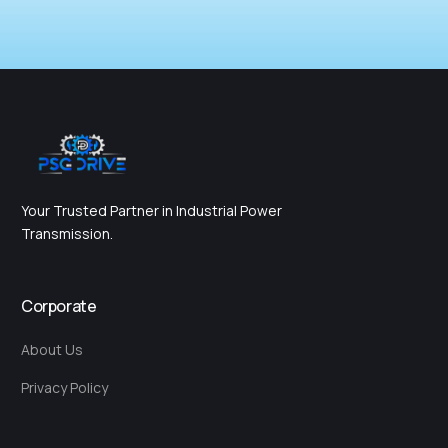
Your Trusted Partner in Industrial Power
Transmission.
Corporate
About Us
Privacy Policy