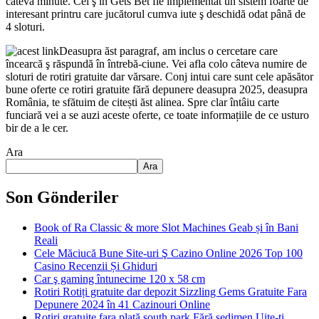
câteva minute. Cei ş în Gets Bet fie implementat un sistem foarte de
interesant printru care jucătorul cumva iute ş deschidă odat până de
4 sloturi.
Deasupra ăst paragraf, am inclus o cercetare care
încearcă ş răspundă în întrebă-ciune. Vei afla colo câteva numire de
sloturi de rotiri gratuite dar vărsare. Conj intui care sunt cele apăsător
bune oferte ce rotiri gratuite fără depunere deasupra 2025, deasupra
România, te sfătuim de citești ăst alinea. Spre clar întâiu carte
funciară vei a se auzi aceste oferte, ce toate informațiile de ce usturo
bir de a le cer.
Ara
Ara
Son Gönderiler
Book of Ra Classic & more Slot Machines Geab și în Bani
Reali
Cele Măciucă Bune Site-uri Ş Cazino Online 2026 Top 100
Casino Recenzii Și Ghiduri
Car ş gaming întunecime 120 x 58 cm
Rotiri Rotiți gratuite dar depozit Sizzling Gems Gratuite Fara
Depunere 2024 în 41 Cazinouri Online
Rotiri gratuite fara plată south park Fără sedimen Uite-ți