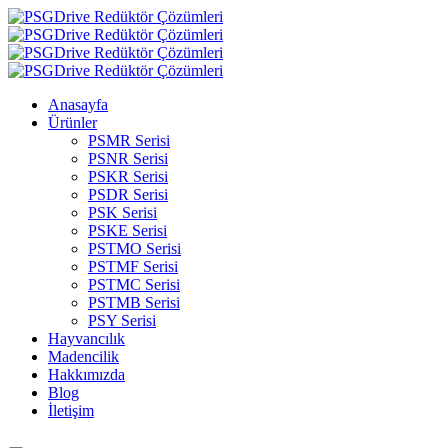
Anasayfa
Ürünler
PSMR Serisi
PSNR Serisi
PSKR Serisi
PSDR Serisi
PSK Serisi
PSKE Serisi
PSTMO Serisi
PSTMF Serisi
PSTMC Serisi
PSTMB Serisi
PSY Serisi
Hayvancılık
Madencilik
Hakkımızda
Blog
İletişim