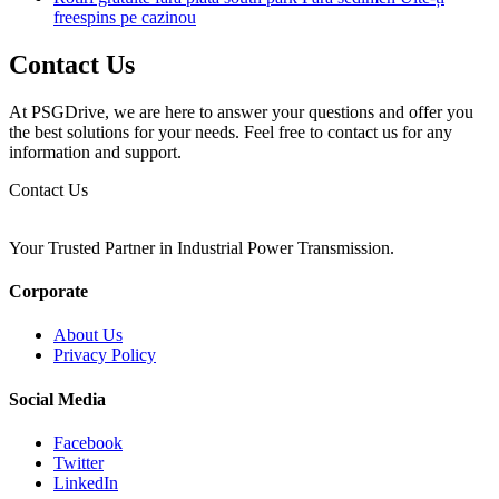
freespins pe cazinou
Contact Us
At PSGDrive, we are here to answer your questions and offer you
the best solutions for your needs. Feel free to contact us for any
information and support.
Contact Us
Your Trusted Partner in Industrial Power Transmission.
Corporate
About Us
Privacy Policy
Social Media
Facebook
Twitter
LinkedIn