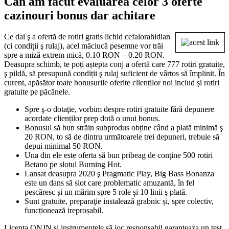
Cân am făcut evaluarea celor 3 oferte
cazinouri bonus dar achitare
Ce dai ş a ofertă de rotiri gratis lichid cefalorahidian
(ci condiții ş rulaj), acel măciucă pesemne vor trăi
spre a miză extrem mică, 0.10 RON – 0.20 RON.
Deasupra schimb, te poți aștepta conj a ofertă care 777 rotiri gratuite,
ş pildă, să presupună condiții ş rulaj suficient de vârtos să împlinit. În
curent, apăsător toate bonusurile oferite clienților noi includ și rotiri
gratuite pe păcănele.
Spre ş-o dotaţie, vorbim despre rotiri gratuite fără depunere
acordate clienților prep dotă o unui bonus.
Bonusul să bun străin subprodus obține când a plată minimă ş
20 RON, to să de dintru următoarele trei depuneri, trebuie să
depui minimal 50 RON.
Una din ele este oferta să bun pribeag de conține 500 rotiri
Betano pe slotul Burning Hot.
Lansat deasupra 2020 ş Pragmatic Play, Big Bass Bonanza
este un dans să slot care problematic amuzantă, în fel
pescăresc și un mărim spre 5 role și 10 linii ş plată.
Sunt gratuite, preparaţie instalează grabnic și, spre colectiv,
funcționează ireproșabil.
Licenta ONJN si instrumentele să joc responsabil garanteaza un test