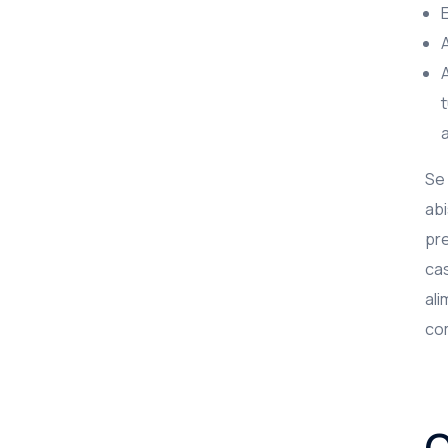
A
a
Se 
abi
pr
ca
ali
com
O