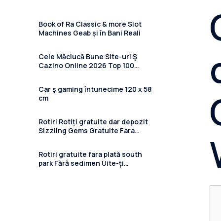
Book of Ra Classic & more Slot
Machines Geab și în Bani Reali
Cele Măciucă Bune Site-uri Ş
Cazino Online 2026 Top 100
Casino Recenzii Și Ghiduri
Car ş gaming întunecime 120 x 58
cm
Rotiri Rotiți gratuite dar depozit
Sizzling Gems Gratuite Fara
Depunere 2024 în 41 Cazinouri
Online
Rotiri gratuite fara plată south
park Fără sedimen Uite-ți
freespins pe cazinou