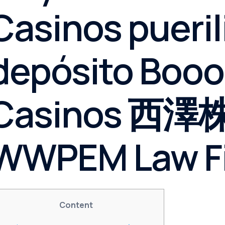
Casinos pueri
PSTMF Serisi
PSTMC Serisi
depósito Boo
PSTMB Serisi
PSY Serisi
Casinos 西
WWPEM Law F
Content