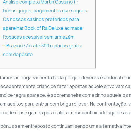
Análise completa Martin Cassino ( :
bônus, jogos, pagamentos que saques
Os nossos casinos preferidos para
aparelhar Book of Ra Deluxe acimade:
Rodadas acessível sem armazém
– Brazino777: até 300 rodadas grátis
sem depósito
tamos an enganar nesta tecla porque deveras é um local cruc
tecedentemente criancice fazer apostas aquele envolvam c
ancice regra aparece, é sobremaneira comezinho aquele os m
am aceitos para entrar com briga rollover.
Na confrontação, v
rcade crash games para calar a mesma infinidade aquele as 
 bônus sem entreposto continuam sendo uma alternativa inte