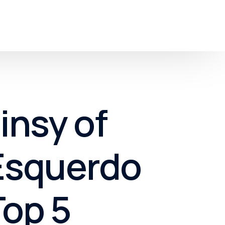
insy of
 Esquerdo
Top 5