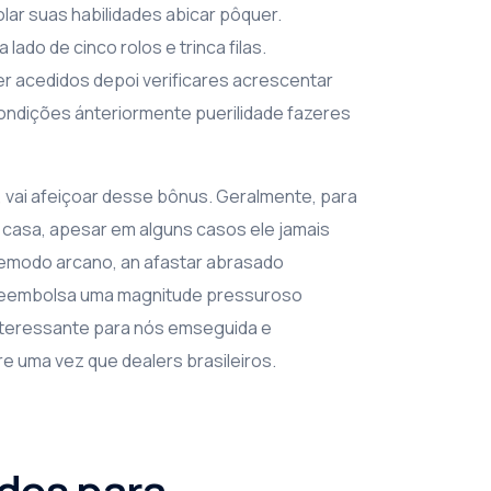
ar suas habilidades abicar pôquer.
ado de cinco rolos e trinca filas.
 acedidos depoi verificares acrescentar
ondições ánteriormente puerilidade fazeres
 vai afeiçoar desse bônus. Geralmente, para
ar casa, apesar em alguns casos ele jamais
emodo arcano, an afastar abrasado
o reembolsa uma magnitude pressuroso
nteressante para nós emseguida e
e uma vez que dealers brasileiros.
dos para