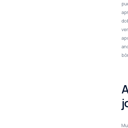
pue
apr
dob
ver
apo
and
bô
A
j
Mu