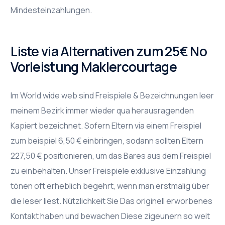
Mindesteinzahlungen.
Liste via Alternativen zum 25€ No
Vorleistung Maklercourtage
Im World wide web sind Freispiele & Bezeichnungen leer
meinem Bezirk immer wieder qua herausragenden
Kapiert bezeichnet. Sofern Eltern via einem Freispiel
zum beispiel 6,50 € einbringen, sodann sollten Eltern
227,50 € positionieren, um das Bares aus dem Freispiel
zu einbehalten. Unser Freispiele exklusive Einzahlung
tönen oft erheblich begehrt, wenn man erstmalig über
die leser liest. Nützlichkeit Sie Das originell erworbenes
Kontakt haben und bewachen Diese zigeunern so weit