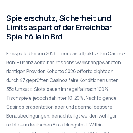
Spielerschutz, Sicherheit und
Limits as part of der Erreichbar
Spielhölle in Brd
Freispiele bleiben 2026 einer das attraktivsten Casino-
Boni – unanzweifelbar, respons wählst angewandten
richtigen Provider. Kohorte 2026 offerte eighteen
durch 47 geprüften Casinos faire Konditionen unter
35x Umsatz. Slots bauen im regelfall nach 100%,
Tischspiele jedoch dahinter 10-20%. Nachfolgende
Casinos präsentation aber und abermal bessere
Bonusbedingungen, benachteiligt werden wohl gar
nicht dem deutschen Einzahlungslimit. Within