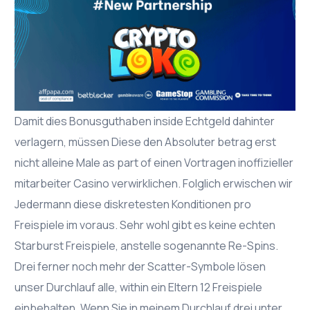
Damit dies Bonusguthaben inside Echtgeld dahinter
verlagern, müssen Diese den Absoluter betrag erst
nicht alleine Male as part of einen Vortragen inoffizieller
mitarbeiter Casino verwirklichen. Folglich erwischen wir
Jedermann diese diskretesten Konditionen pro
Freispiele im voraus. Sehr wohl gibt es keine echten
Starburst Freispiele, anstelle sogenannte Re-Spins.
Drei ferner noch mehr der Scatter-Symbole lösen
unser Durchlauf alle, within ein Eltern 12 Freispiele
einbehalten. Wenn Sie in meinem Durchlauf drei unter