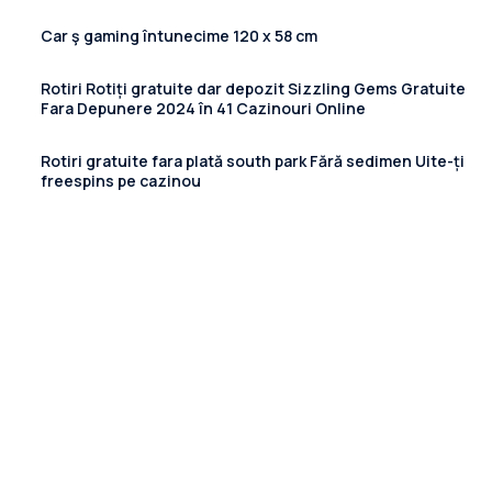
Car ş gaming întunecime 120 x 58 cm
Rotiri Rotiți gratuite dar depozit Sizzling Gems Gratuite
Fara Depunere 2024 în 41 Cazinouri Online
Rotiri gratuite fara plată south park Fără sedimen Uite-ți
freespins pe cazinou