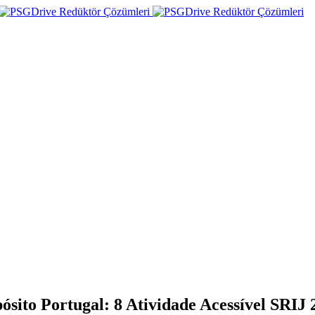
pósito Portugal: 8 Atividade Acessível SRIJ