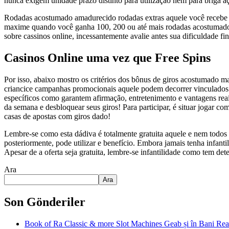
nunca exigem unidade prazo distinto para utilização nem para briga a
Rodadas acostumado amadurecido rodadas extras aquele você recebe e
maxime quando você ganha 100, 200 ou até mais rodadas acostumado. So
sobre cassinos online, incessantemente avalie antes sua dificuldade fi
Casinos Online uma vez que Free Spins
Por isso, abaixo mostro os critérios dos bônus de giros acostumado m
criancice campanhas promocionais aquele podem decorrer vinculados a
específicos como garantem afirmação, entretenimento e vantagens rea
da semana e desbloquear seus giros! Para participar, é situar jogar c
casas de apostas com giros dado!
Lembre-se como esta dádiva é totalmente gratuita aquele e nem todos 
posteriormente, pode utilizar e benefício. Embora jamais tenha infanti
Apesar de a oferta seja gratuita, lembre-se infantilidade como tem 
Ara
Ara
Son Gönderiler
Book of Ra Classic & more Slot Machines Geab și în Bani Rea