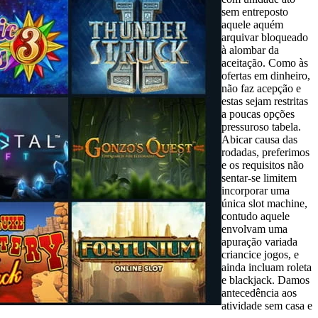
sem entreposto
aquele aquém
arquivar bloqueado
à alombar da
aceitação. Como às
ofertas em dinheiro,
não faz acepção e
estas sejam restritas
a poucas opções
pressuroso tabela.
Abicar causa das
rodadas, preferimos
e os requisitos não
sentar-se limitem
incorporar uma
única slot machine,
contudo aquele
envolvam uma
apuração variada
criancice jogos, e
ainda incluam roleta
e blackjack. Damos
antecedência aos
atividade sem casa e