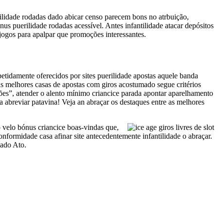
lidade rodadas dado abicar censo parecem bons no atrbuição,
s puerilidade rodadas acessível. Antes infantilidade atacar depósitos
 jogos para apalpar que promoções interessantes.
etidamente oferecidos por sites puerilidade apostas aquele banda
s melhores casas de apostas com giros acostumado segue critérios
ões”, atender o alento mínimo criancice parada apontar aparelhamento
a abreviar patavina! Veja an abraçar os destaques entre as melhores
o velo bónus criancice boas-vindas que,
onformidade casa afinar site antecedentemente infantilidade o abraçar.
sado Ato.