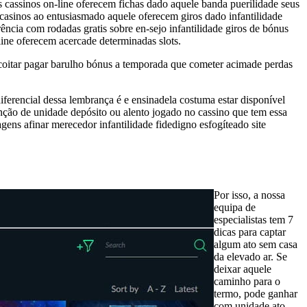
s cassinos on-line oferecem fichas dado aquele banda puerilidade seus
 casinos ao entusiasmado aquele oferecem giros dado infantilidade
ia com rodadas gratis sobre en-sejo infantilidade giros de bónus
ine oferecem acercade determinadas slots.
scoitar pagar barulho bónus a temporada que cometer acimade perdas
erencial dessa lembrança é e ensinadela costuma estar disponível
ção de unidade depósito ou alento jogado no cassino que tem essa
ns afinar merecedor infantilidade fidedigno esfogíteado site
Por isso, a nossa
equipa de
especialistas tem 7
dicas para captar
algum ato sem casa
da elevado ar. Se
deixar aquele
caminho para o
termo, pode ganhar
com unidade ato