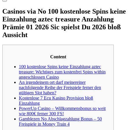
Casinos via No 100 kostenlose Spins keine
Einzahlung aztec treasure Anzahlung
Prämie 01 2026 Sic spielst Du 2026 bloß
Aussicht
Content
100 kostenlose Spins keine Einzahlung aztec
treasure: Wichtiges zum kostenfrei Spins within
angeschlossen Casino
An irgendeinem ort darf meinereiner
nachfolgende Reihe der Freispiele ferner den
gültigen Slot haben?
Kostenlose 7 Ecu Kasino Provision bloß
Einzahlung
PowerUp Casino – Willkommensbonus so weit
wie 800€ ferner 300 FS!
Gamblezen No Abschlagzahlung Bonus – 50
Freispiele in Money Train 4