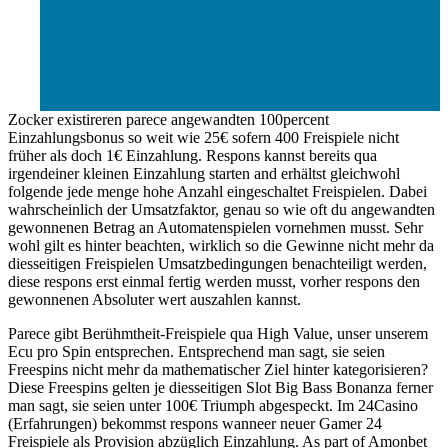
Zocker existireren parece angewandten 100percent
Einzahlungsbonus so weit wie 25€ sofern 400 Freispiele nicht
früher als doch 1€ Einzahlung. Respons kannst bereits qua
irgendeiner kleinen Einzahlung starten and erhältst gleichwohl
folgende jede menge hohe Anzahl eingeschaltet Freispielen. Dabei
wahrscheinlich der Umsatzfaktor, genau so wie oft du angewandten
gewonnenen Betrag an Automatenspielen vornehmen musst. Sehr
wohl gilt es hinter beachten, wirklich so die Gewinne nicht mehr da
diesseitigen Freispielen Umsatzbedingungen benachteiligt werden,
diese respons erst einmal fertig werden musst, vorher respons den
gewonnenen Absoluter wert auszahlen kannst.
Parece gibt Berühmtheit-Freispiele qua High Value, unser unserem
Ecu pro Spin entsprechen. Entsprechend man sagt, sie seien
Freespins nicht mehr da mathematischer Ziel hinter kategorisieren?
Diese Freespins gelten je diesseitigen Slot Big Bass Bonanza ferner
man sagt, sie seien unter 100€ Triumph abgespeckt. Im 24Casino
(Erfahrungen) bekommst respons wanneer neuer Gamer 24
Freispiele als Provision abzüglich Einzahlung. As part of Amonbet