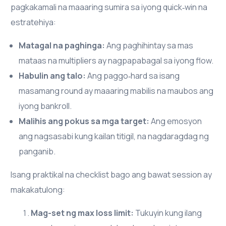
pagkakamali na maaaring sumira sa iyong quick‑win na
estratehiya:
Matagal na paghinga:
Ang paghihintay sa mas
mataas na multipliers ay nagpapabagal sa iyong flow.
Habulin ang talo:
Ang paggo‑hard sa isang
masamang round ay maaaring mabilis na maubos ang
iyong bankroll.
Malihis ang pokus sa mga target:
Ang emosyon
ang nagsasabi kung kailan titigil, na nagdaragdag ng
panganib.
Isang praktikal na checklist bago ang bawat session ay
makakatulong:
Mag-set ng max loss limit:
Tukuyin kung ilang