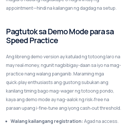
appointment—hindi na kailangan ng dagdag na setup.
Pagtutok sa Demo Mode para sa
Speed Practice
Ang libreng demo version ay katulad ng totoong laro na
may real‑money, ngunit nagbibigay-daan sa iyo na mag-
practice nang walang panganib. Maraming mga
quick‑play enthusiasts ang gustong subukan ang
kanilang timing bago mag-wager ng totoong pondo,
kaya ang demo mode ay nag-aalok ng risk‑free na
paraan upang i-fine‑tune ang iyong cash‑out threshold.
Walang kailangang registration:
Agad na access.