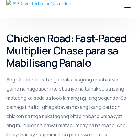
Chicken Road: Fast‑Paced
Multiplier Chase para sa
Mabilisang Panalo
Ang Chicken Road ang pinaka-bagong crash‑style
game na nagpapahintulot sa iyo na tumakbo sa isang
mataong kalsada sa loob lamang ng ilang segundo. Sa
pamagat na ito, ginagabayan mo ang isang cartoon
chicken sa mga nakatagong bitag habang umaakyat
ang multiplier sa bawat matagumpay na hakbang. Ang
kasiyahan ay nagmumula sa paggawa ng mga