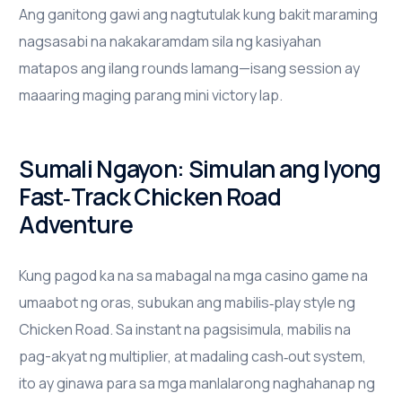
Ang ganitong gawi ang nagtutulak kung bakit maraming
nagsasabi na nakakaramdam sila ng kasiyahan
matapos ang ilang rounds lamang—isang session ay
maaaring maging parang mini victory lap.
Sumali Ngayon: Simulan ang Iyong
Fast‑Track Chicken Road
Adventure
Kung pagod ka na sa mabagal na mga casino game na
umaabot ng oras, subukan ang mabilis‑play style ng
Chicken Road. Sa instant na pagsisimula, mabilis na
pag-akyat ng multiplier, at madaling cash‑out system,
ito ay ginawa para sa mga manlalarong naghahanap ng