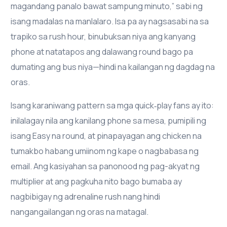
magandang panalo bawat sampung minuto,” sabi ng
isang madalas na manlalaro. Isa pa ay nagsasabi na sa
trapiko sa rush hour, binubuksan niya ang kanyang
phone at natatapos ang dalawang round bago pa
dumating ang bus niya—hindi na kailangan ng dagdag na
oras.
Isang karaniwang pattern sa mga quick‑play fans ay ito:
inilalagay nila ang kanilang phone sa mesa, pumipili ng
isang Easy na round, at pinapayagan ang chicken na
tumakbo habang umiinom ng kape o nagbabasa ng
email. Ang kasiyahan sa panonood ng pag-akyat ng
multiplier at ang pagkuha nito bago bumaba ay
nagbibigay ng adrenaline rush nang hindi
nangangailangan ng oras na matagal.