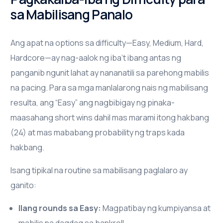
sa Mabilisang Panalo
Ang apat na options sa difficulty—Easy, Medium, Hard,
Hardcore—ay nag-aalok ng iba’t ibang antas ng
panganib ngunit lahat ay nananatili sa parehong mabilis
na pacing. Para sa mga manlalarong nais ng mabilisang
resulta, ang “Easy” ang nagbibigay ng pinaka-
maasahang short wins dahil mas marami itong hakbang
(24) at mas mababang probability ng traps kada
hakbang.
Isang tipikal na routine sa mabilisang paglalaro ay
ganito:
Ilang rounds sa Easy:
Magpatibay ng kumpiyansa at