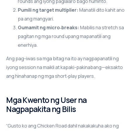
rounds ang iyong paglalaro bago huminto.
Pumili ng target multiplier:
Manatili dito kahit ano
pa ang mangyari.
Gumamit ng micro‑breaks:
Mabilis na stretch sa
pagitan ng mga round upang mapanatili ang
enerhiya.
Ang pag-iwas sa mga bitag na ito ay nagpapanatili ng
iyong session na maikli at kapaki-pakinabang—eksakto
ang hinahanap ng mga short‑play players.
Mga Kwento ng User na
Nagpapakita ng Bilis
“Gusto ko ang Chicken Road dahil nakakakuha ako ng