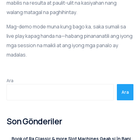
mabilis na resulta at paulit-ulit na kasiyahan nang
walang matagal na paghihintay.
Mag-demo mode muna kung bago ka, saka sumali sa
live play kapag handa na—habang pinananatili ang iyong
mga session na maikli at ang iyong mga panalo ay
madalas.
Ara
Ara
Son Gönderiler
Book of Ra Classic & more Slot Machines Geab și în Bani