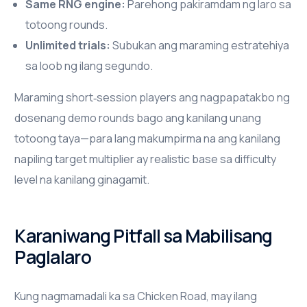
Same RNG engine:
Parehong pakiramdam ng laro sa
totoong rounds.
Unlimited trials:
Subukan ang maraming estratehiya
sa loob ng ilang segundo.
Maraming short‑session players ang nagpapatakbo ng
dosenang demo rounds bago ang kanilang unang
totoong taya—para lang makumpirma na ang kanilang
napiling target multiplier ay realistic base sa difficulty
level na kanilang ginagamit.
Karaniwang Pitfall sa Mabilisang
Paglalaro
Kung nagmamadali ka sa Chicken Road, may ilang