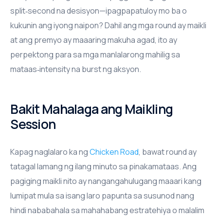
split‑second na desisyon—ipagpapatuloy mo ba o
kukunin ang iyong naipon? Dahil ang mga round ay maikli
at ang premyo ay maaaring makuha agad, ito ay
perpektong para sa mga manlalarong mahilig sa
mataas‑intensity na burst ng aksyon.
Bakit Mahalaga ang Maikling
Session
Kapag naglalaro ka ng
Chicken Road
, bawat round ay
tatagal lamang ng ilang minuto sa pinakamataas. Ang
pagiging maikli nito ay nangangahulugang maaari kang
lumipat mula sa isang laro papunta sa susunod nang
hindi nababahala sa mahahabang estratehiya o malalim