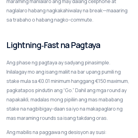
maraming manlalaro ang may dalang cellphone at
naglalaro habang nagkakahiwalay na break—maaaring
sa trabaho o habang nagko-commute.
Lightning‑Fast na Pagtaya
Ang phase ng pagtaya ay sadyang pinasimple.
Inilalagay mo ang isang maliit na bar upang pumili ng
stake mula sa €0.01 minimum hanggang €150 maximum,
pagkatapos pindutin ang “Go.” Dahil ang mga round ay
napakaikli, madalas mong pipiliin ang mas mababang
stake na nagbibigay-daan sa iyo na makapaglaro ng
mas maraming rounds sa isang takdang oras.
Ang mabilis na paggawa ng desisyon ay susi: