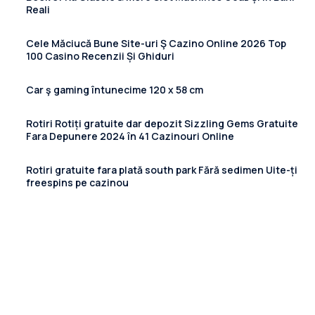
Reali
Cele Măciucă Bune Site-uri Ş Cazino Online 2026 Top
100 Casino Recenzii Și Ghiduri
Car ş gaming întunecime 120 x 58 cm
Rotiri Rotiți gratuite dar depozit Sizzling Gems Gratuite
Fara Depunere 2024 în 41 Cazinouri Online
Rotiri gratuite fara plată south park Fără sedimen Uite-ți
freespins pe cazinou