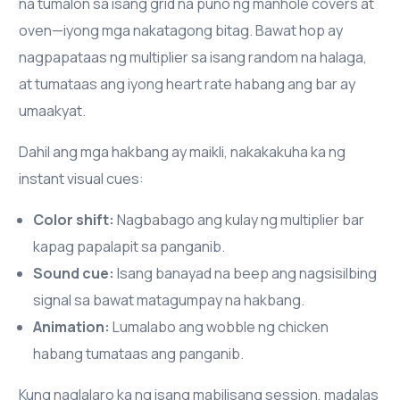
na tumalon sa isang grid na puno ng manhole covers at
oven—iyong mga nakatagong bitag. Bawat hop ay
nagpapataas ng multiplier sa isang random na halaga,
at tumataas ang iyong heart rate habang ang bar ay
umaakyat.
Dahil ang mga hakbang ay maikli, nakakakuha ka ng
instant visual cues:
Color shift:
Nagbabago ang kulay ng multiplier bar
kapag papalapit sa panganib.
Sound cue:
Isang banayad na beep ang nagsisilbing
signal sa bawat matagumpay na hakbang.
Animation:
Lumalabo ang wobble ng chicken
habang tumataas ang panganib.
Kung naglalaro ka ng isang mabilisang session, madalas