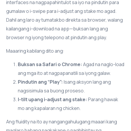
interfaces na nagpapahintulot sa iyo na pindutin para
gumalaw o i-swipe para i-adjust ang stake mo agad.
Dahil ang laro ay tumatakbo direkta sa browser, walang
kailangang i-download na app—buksan lang ang
browser ng iyong telepono at pindutin ang play.
Maaaring kabilang dito ang:
Buksan sa Safari o Chrome:
Agad na naglo-load
ang mga ito at nagpapanatili sa iyong galaw.
Pindutin ang “Play”:
Isang aksyon lang ang
nagsisimula sa buong proseso.
I-tilt upang i-adjust ang stake:
Parang hawak
mo ang kapalaran ng chicken.
Ang fluidity na ito ay nangangahulugang maaari kang
maglaro habang nagkakape o naghihintay ng