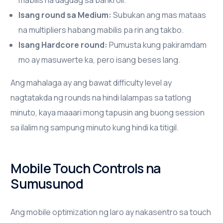
mabilis na dagdag sa bankroll.
Isang round sa Medium:
Subukan ang mas mataas
na multipliers habang mabilis pa rin ang takbo.
Isang Hardcore round:
Pumusta kung pakiramdam
mo ay masuwerte ka, pero isang beses lang.
Ang mahalaga ay ang bawat difficulty level ay
nagtatakda ng rounds na hindi lalampas sa tatlong
minuto, kaya maaari mong tapusin ang buong session
sa ilalim ng sampung minuto kung hindi ka titigil.
Mobile Touch Controls na
Sumusunod
Ang mobile optimization ng laro ay nakasentro sa touch