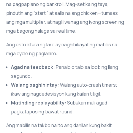
na pagpaplano ng bankroll. Mag-set ka ng taya,
pindutin ang “start,” at aalis na ang chicken—tumaas
ang mga multiplier, at nagliliwanag ang iyong screen ng
mga bagong halaga sa real time.
Ang estruktura ng laro ay naghihikayat ng mabilis na
mga cycle ng paglalaro:
Agad na feedback:
Panalo o talo sa loob ng ilang
segundo.
Walang paghihintay:
Walang auto‑crash timers;
ikaw ang nagdedesisyon kung kailan titigil.
Matinding replayability:
Subukan muli agad
pagkatapos ng bawat round.
Ang mabilis na takbo na ito ang dahilan kung bakit