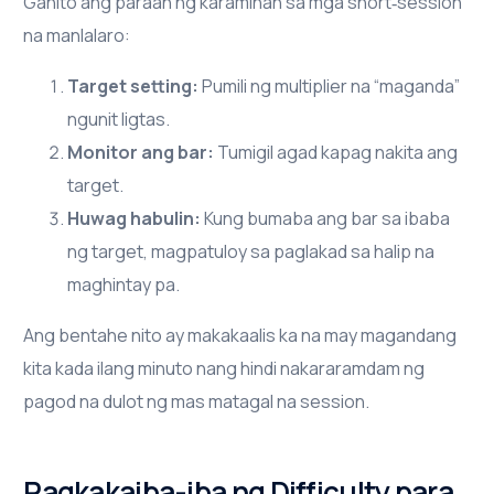
Ganito ang paraan ng karamihan sa mga short‑session
na manlalaro:
Target setting:
Pumili ng multiplier na “maganda”
ngunit ligtas.
Monitor ang bar:
Tumigil agad kapag nakita ang
target.
Huwag habulin:
Kung bumaba ang bar sa ibaba
ng target, magpatuloy sa paglakad sa halip na
maghintay pa.
Ang bentahe nito ay makakaalis ka na may magandang
kita kada ilang minuto nang hindi nakararamdam ng
pagod na dulot ng mas matagal na session.
Pagkakaiba-iba ng Difficulty para