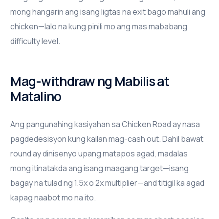
mong hangarin ang isang ligtas na exit bago mahuli ang
chicken—lalo na kung pinili mo ang mas mababang
difficulty level.
Mag-withdraw ng Mabilis at
Matalino
Ang pangunahing kasiyahan sa Chicken Road ay nasa
pagdedesisyon kung kailan mag-cash out. Dahil bawat
round ay dinisenyo upang matapos agad, madalas
mong itinatakda ang isang maagang target—isang
bagay na tulad ng 1.5x o 2x multiplier—and titigil ka agad
kapag naabot mo na ito.